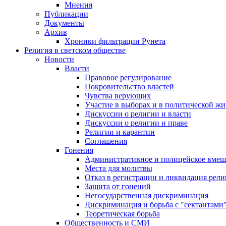
Мнения
Публикации
Документы
Архив
Хроники фильтрации Рунета
Религия в светском обществе
Новости
Власти
Правовое регулирование
Покровительство властей
Чувства верующих
Участие в выборах и в политической ж
Дискуссии о религии и власти
Дискуссии о религии и праве
Религии и карантин
Соглашения
Гонения
Административное и полицейское вмеш
Места для молитвы
Отказ в регистрации и ликвидация рел
Защита от гонений
Негосударственная дискриминация
Дискриминация и борьба с "сектантами
Теоретическая борьба
Общественность и СМИ