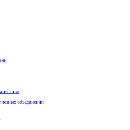
изни
ательство
игиозных объединений
"