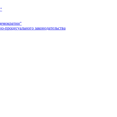
а"
демократии"
но-процесуального законодательства