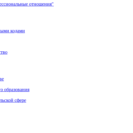
фессиональные отношения"
мыми кодами
ство
ве
го образования
льской сфере