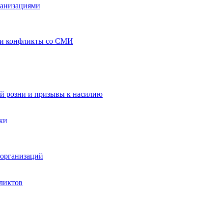
ганизациями
 и конфликты со СМИ
й розни и призывы к насилию
ки
организаций
ликтов