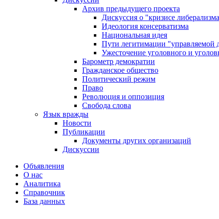
Архив предыдущего проекта
Дискуссия о "кризисе либерализм
Идеология консерватизма
Национальная идея
Пути легитимации "управляемой 
Ужесточение уголовного и уголов
Барометр демократии
Гражданское общество
Политический режим
Право
Революция и оппозиция
Свобода слова
Язык вражды
Новости
Публикации
Документы других организаций
Дискуссии
Объявления
О нас
Аналитика
Справочник
База данных