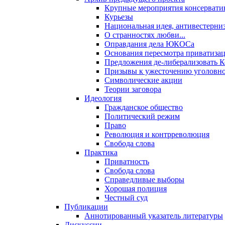
Крупные мероприятия консервати
Курьезы
Национальная идея, антивестерни
О странностях любви...
Оправдания дела ЮКОСа
Основания пересмотра приватиза
Предложения де-либерализовать 
Призывы к ужесточению уголовног
Символические акции
Теории заговора
Идеология
Гражданское общество
Политический режим
Право
Революция и контрреволюция
Свобода слова
Практика
Приватность
Свобода слова
Справедливые выборы
Хорошая полиция
Честный суд
Публикации
Аннотированный указатель литературы
Дискуссии