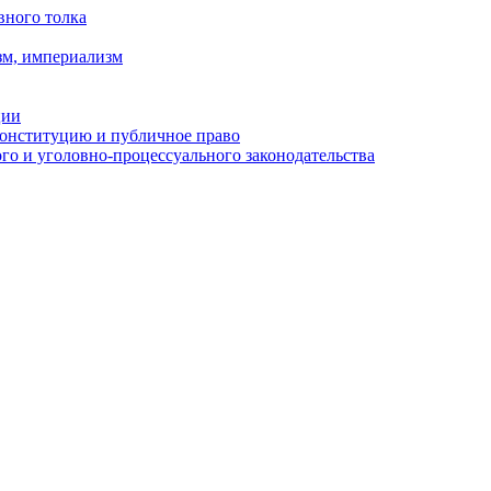
вного толка
зм, империализм
ции
Конституцию и публичное право
о и уголовно-процессуального законодательства