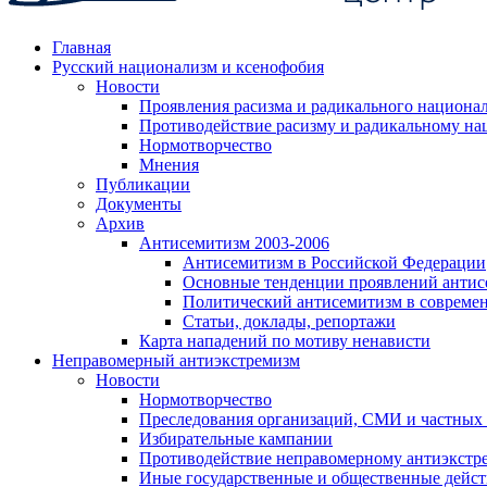
Главная
Русский национализм и ксенофобия
Новости
Проявления расизма и радикального национа
Противодействие расизму и радикальному на
Нормотворчество
Мнения
Публикации
Документы
Архив
Антисемитизм 2003-2006
Антисемитизм в Российской Федерации
Основные тенденции проявлений антис
Политический антисемитизм в совреме
Статьи, доклады, репортажи
Карта нападений по мотиву ненависти
Неправомерный антиэкстремизм
Новости
Нормотворчество
Преследования организаций, СМИ и частных
Избирательные кампании
Противодействие неправомерному антиэкстр
Иные государственные и общественные дейст