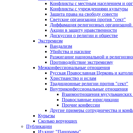
Конфликты с местным населением и ор
Конфликты с учреждениями культуры
Защита права на свободу совести
Светские организации против "сект"
Диффамация религиозных организаций
Акции в защиту нравственности
Дискуссии о религии и обществе
Экстремизм
Вандализм
Убийства и насилие
Разжигание национальной и религиозно
Противодействие экстремизму
Межконфессиональные отношения
Русская Православная Церковь и католи
Христианство и ислам
Традиционные религии против "сект"
Внутриконфессиональные отношения
Взаимоотношения мусульманских 
Православные юрисдикции
Прочие конфессии
Другие примеры сотрудничества и конф
Курьезы
Сколько верующих
Публикации
Из книг "Панорамы"