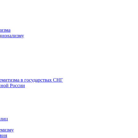
лизма
ционализму
емитизма в государствах СНГ
нной России
 лиц
емизму
вия