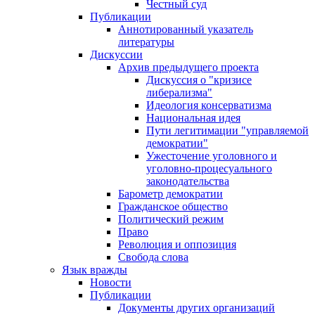
Честный суд
Публикации
Аннотированный указатель
литературы
Дискуссии
Архив предыдущего проекта
Дискуссия о "кризисе
либерализма"
Идеология консерватизма
Национальная идея
Пути легитимации "управляемой
демократии"
Ужесточение уголовного и
уголовно-процесуального
законодательства
Барометр демократии
Гражданское общество
Политический режим
Право
Революция и оппозиция
Свобода слова
Язык вражды
Новости
Публикации
Документы других организаций