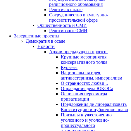
религиозного образования
Религия в школе
Сотрудничество в культурно-
просветительской сфере
Общественность и СМИ
Религиозные СМИ
Завершенные проекты
Демократия в осаде
Новости
Архив предыдущего проекта
Крупные мероприятия
консервативного толка
Курьезы
Национальная идея,
антивестернизм, империализм
О странностях любви...
Оправдания дела ЮКОСа
Основания пересмотра
приватизации
Предложения де-либерализовать
Конституцию и публичное право
Призывы к ужесточению
уголовного и уголовно-
процессуального
законодательства