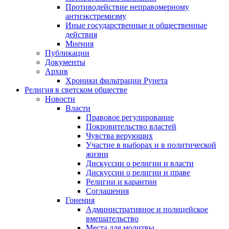
Противодействие неправомерному
антиэкстремизму
Иные государственные и общественные
действия
Мнения
Публикации
Документы
Архив
Хроники фильтрации Рунета
Религия в светском обществе
Новости
Власти
Правовое регулирование
Покровительство властей
Чувства верующих
Участие в выборах и в политической
жизни
Дискуссии о религии и власти
Дискуссии о религии и праве
Религии и карантин
Соглашения
Гонения
Административное и полицейское
вмешательство
Места для молитвы