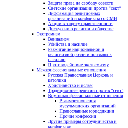
Защита права на свободу совести
Светские организации против "сект"
Диффамация религиозных
организаций и конфликты со СМИ
Акции в защиту нравственности
Дискуссии о религии и обществе
Экстремизм
Вандализм
Убийства и насилие
Разжигание национальной и
религиозной розни и призывы к
насилию
Противодействие экстремизму
Межконфессиональные отношения
Русская Православная Церковь и
католики
Христианство и ислам
Традиционные религии против "сект"
Внутриконфессиональные отношения
Взаимоотношения
мусульманских организаций
Православные юрисдикции
Прочие конфессии
Другие примеры сотрудничества и
конфликтов