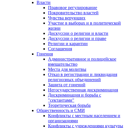
Власти
Правовое регулирование
Покровительство властей
Чувства верующих
Участие в выборах и в политической
жизни
Дискуссии о религии и власти
Дискуссии о религии и праве
Религии и карантин
Соглашения
Гонения
Административное и полицейское
вмешательство
Места для молитвы
Отказ в регистрации и ликвидация
религиозных объединений
Защита от гонений
Негосударственная дискриминация
Дискриминация и борьба с
"сектантами"
Теоретическая борьба
Общественность и СМИ
Конфликты с местным населением и
организациями
Конфликты с учреждениями культуры