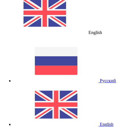
English
Русский
English