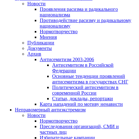
Новости
Проявления расизма и радикального
национализма
Противодействие расизму и радикальному
национализму
Нормотворчество
Мнения
Публикации
Документы
Архив
Антисемитизм 2003-2006
Антисемитизм в Российской
Федерации
Основные тенденции проявлений
антисемитизма в государствах СНГ
Политический антисемитизм в
современной России
Статьи, доклады, репортажи
Карта нападений по мотиву ненависти
Неправомерный антиэкстремизм
Новости
Нормотворчество
Преследования организаций, СМИ и
частных лиц
Избирательные кампании