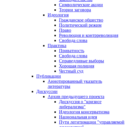
Символические акции
Теории заговора
Идеология
Гражданское общество
Политический режим
Право
Революция и контрреволюция
Свобода слова
Практика
Приватность
Свобода слова
Справедливые выборы
Хорошая полиция
Честный суд
Публикации
Аннотированный указатель
литературы
Дискуссии
Архив предыдущего проекта
Дискуссия о "кризисе
либерализма"
Идеология консерватизма
Национальная идея
Пути легитимации "управляемой