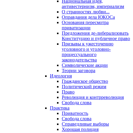
Национальная идея,
антивестернизм, империализм
О странностях любви...
Оправдания дела ЮКОСа
Основания пересмотра
приватизации
Предложения де-либерализовать
Конституцию и публичное право
Призывы к ужесточению
уголовного и уголовно-
процессуального
законодательства
Символические акции
Теории заговора
Идеология
Гражданское общество
Политический режим
Право
Революция и контрреволюция
Свобода слова
Практика
Приватность
Свобода слова
Справедливые выборы
Хорошая полиция