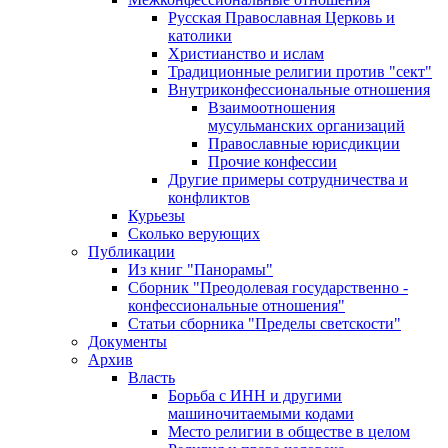
Русская Православная Церковь и
католики
Христианство и ислам
Традиционные религии против "сект"
Внутриконфессиональные отношения
Взаимоотношения
мусульманских организаций
Православные юрисдикции
Прочие конфессии
Другие примеры сотрудничества и
конфликтов
Курьезы
Сколько верующих
Публикации
Из книг "Панорамы"
Сборник "Преодолевая государственно -
конфессиональные отношения"
Статьи сборника "Пределы светскости"
Документы
Архив
Власть
Борьба с ИНН и другими
машиночитаемыми кодами
Место религии в обществе в целом