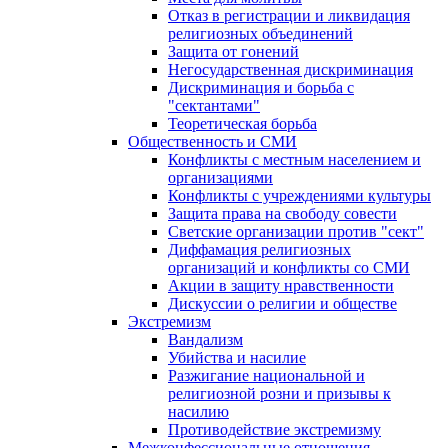
Отказ в регистрации и ликвидация
религиозных объединений
Защита от гонений
Негосударственная дискриминация
Дискриминация и борьба с
"сектантами"
Теоретическая борьба
Общественность и СМИ
Конфликты с местным населением и
организациями
Конфликты с учреждениями культуры
Защита права на свободу совести
Светские организации против "сект"
Диффамация религиозных
организаций и конфликты со СМИ
Акции в защиту нравственности
Дискуссии о религии и обществе
Экстремизм
Вандализм
Убийства и насилие
Разжигание национальной и
религиозной розни и призывы к
насилию
Противодействие экстремизму
Межконфессиональные отношения