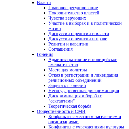
Власти
Правовое регулирование
Покровительство властей
Чувства верующих
Участие в выборах и в политической
жизни
Дискуссии о религии и власти
Дискуссии о религии и праве
Религии и карантин
Соглашения
Гонения
Административное и полицейское
вмешательство
Места для молитвы
Отказ в регистрации и ликвидация
религиозных объединений
Защита от гонений
Негосударственная дискриминация
Дискриминация и борьба с
"сектантами"
Теоретическая борьба
Общественность и СМИ
Конфликты с местным населением и
организациями
Конфликты с учреждениями культуры