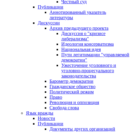
Честный суд
Публикации
Аннотированный указатель
литературы
Дискуссии
Архив предыдущего проекта
Дискуссия о "кризисе
либерализма"
Идеология консерватизма
Национальная идея
Пути легитимации "управляемой
демократии"
Ужесточение уголовного и
уголовно-процесуального
законодательства
Барометр демократии
Гражданское общество
Политический режим
Право
Революция и оппозиция
Свобода слова
Язык вражды
Новости
Публикации
Документы других организаций