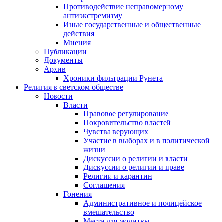
Противодействие неправомерному
антиэкстремизму
Иные государственные и общественные
действия
Мнения
Публикации
Документы
Архив
Хроники фильтрации Рунета
Религия в светском обществе
Новости
Власти
Правовое регулирование
Покровительство властей
Чувства верующих
Участие в выборах и в политической
жизни
Дискуссии о религии и власти
Дискуссии о религии и праве
Религии и карантин
Соглашения
Гонения
Административное и полицейское
вмешательство
Места для молитвы