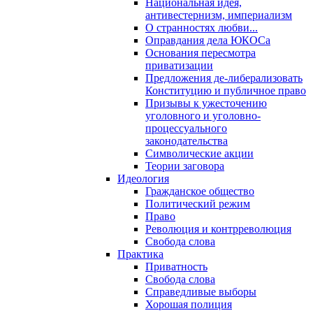
Национальная идея,
антивестернизм, империализм
О странностях любви...
Оправдания дела ЮКОСа
Основания пересмотра
приватизации
Предложения де-либерализовать
Конституцию и публичное право
Призывы к ужесточению
уголовного и уголовно-
процессуального
законодательства
Символические акции
Теории заговора
Идеология
Гражданское общество
Политический режим
Право
Революция и контрреволюция
Свобода слова
Практика
Приватность
Свобода слова
Справедливые выборы
Хорошая полиция