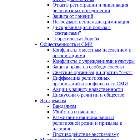
Отказ в регистрации и ликвидация
религиозных объединений
Защита от гонений
Негосударственная дискриминация
Дискриминация и борьба с
"сектантами"
Теоретическая борьба
Общественность и СМИ
Конфликты с местным населением и
организациями
Конфликты с учреждениями культуры
Защита права на свободу совести
Светские организации против "сект"
Диффамация религиозных
организаций и конфликты со СМИ
Акции в защиту нравственности
Дискуссии о религии и обществе
Экстремизм
Вандализм
Убийства и насилие
Разжигание национальной и
религиозной розни и призывы к
насилию
Противодействие экстремизму
Межконфессиональные отношения