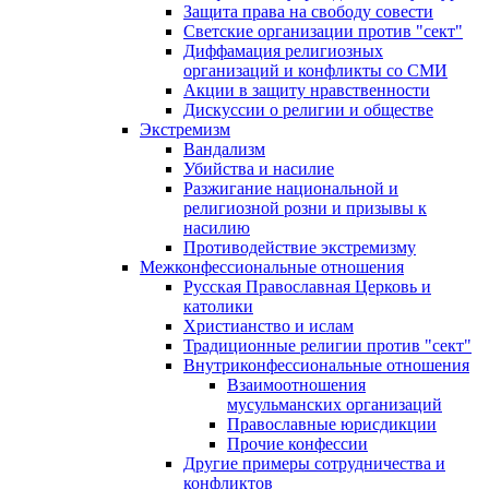
Защита права на свободу совести
Светские организации против "сект"
Диффамация религиозных
организаций и конфликты со СМИ
Акции в защиту нравственности
Дискуссии о религии и обществе
Экстремизм
Вандализм
Убийства и насилие
Разжигание национальной и
религиозной розни и призывы к
насилию
Противодействие экстремизму
Межконфессиональные отношения
Русская Православная Церковь и
католики
Христианство и ислам
Традиционные религии против "сект"
Внутриконфессиональные отношения
Взаимоотношения
мусульманских организаций
Православные юрисдикции
Прочие конфессии
Другие примеры сотрудничества и
конфликтов