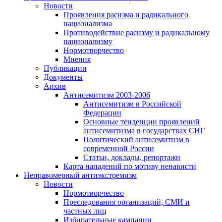
Новости
Проявления расизма и радикального
национализма
Противодействие расизму и радикальному
национализму
Нормотворчество
Мнения
Публикации
Документы
Архив
Антисемитизм 2003-2006
Антисемитизм в Российской
Федерации
Основные тенденции проявлений
антисемитизма в государствах СНГ
Политический антисемитизм в
современной России
Статьи, доклады, репортажи
Карта нападений по мотиву ненависти
Неправомерный антиэкстремизм
Новости
Нормотворчество
Преследования организаций, СМИ и
частных лиц
Избирательные кампании