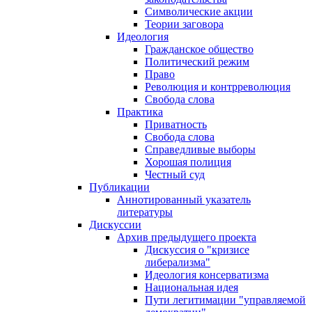
Символические акции
Теории заговора
Идеология
Гражданское общество
Политический режим
Право
Революция и контрреволюция
Свобода слова
Практика
Приватность
Свобода слова
Справедливые выборы
Хорошая полиция
Честный суд
Публикации
Аннотированный указатель
литературы
Дискуссии
Архив предыдущего проекта
Дискуссия о "кризисе
либерализма"
Идеология консерватизма
Национальная идея
Пути легитимации "управляемой