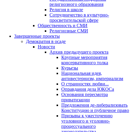
религиозного образования
Религия в школе
Сотрудничество в культурно-
просветительской сфере
Общественность и СМИ
Религиозные СМИ
Завершенные проекты
Демократия в осаде
Новости
Архив предыдущего проекта
Крупные мероприятия
консервативного толка
Курьезы
Национальная идея,
антивестернизм, империализм
О странностях любви...
Оправдания дела ЮКОСа
Основания пересмотра
приватизации
Предложения де-либерализовать
Конституцию и публичное право
Призывы к ужесточению
уголовного и уголовно-
процессуального
законодательства