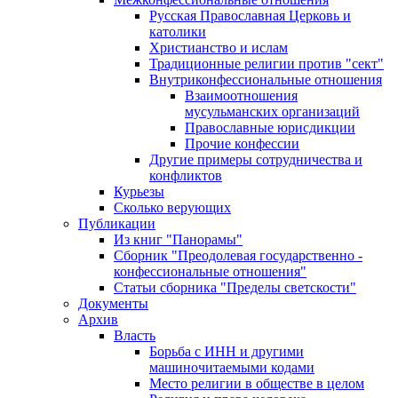
Русская Православная Церковь и
католики
Христианство и ислам
Традиционные религии против "сект"
Внутриконфессиональные отношения
Взаимоотношения
мусульманских организаций
Православные юрисдикции
Прочие конфессии
Другие примеры сотрудничества и
конфликтов
Курьезы
Сколько верующих
Публикации
Из книг "Панорамы"
Сборник "Преодолевая государственно -
конфессиональные отношения"
Статьи сборника "Пределы светскости"
Документы
Архив
Власть
Борьба с ИНН и другими
машиночитаемыми кодами
Место религии в обществе в целом