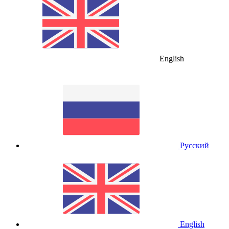
English
Русский
English