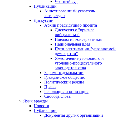
Честный суд
Публикации
Аннотированный указатель
литературы
Дискуссии
Архив предыдущего проекта
Дискуссия о "кризисе
либерализма"
Идеология консерватизма
Национальная идея
Пути легитимации "управляемой
демократии"
Ужесточение уголовного и
уголовно-процесуального
законодательства
Барометр демократии
Гражданское общество
Политический режим
Право
Революция и оппозиция
Свобода слова
Язык вражды
Новости
Публикации
Документы других организаций