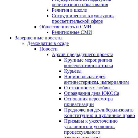
религиозного образования
Религия в школе
Сотрудничество в культурно-
просветительской сфере
Общественность и СМИ
Религиозные СМИ
Завершенные проекты
Демократия в осаде
Новости
Архив предыдущего проекта
Крупные мероприятия
консервативного толка
Курьезы
Национальная идея,
антивестернизм, империализм
О странностях любви...
Оправдания дела ЮКОСа
Основания пересмотра
приватизации
Предложения де-либерализовать
Конституцию и публичное право
Призывы к ужесточению
уголовного и уголовно-
процессуального
законодательства