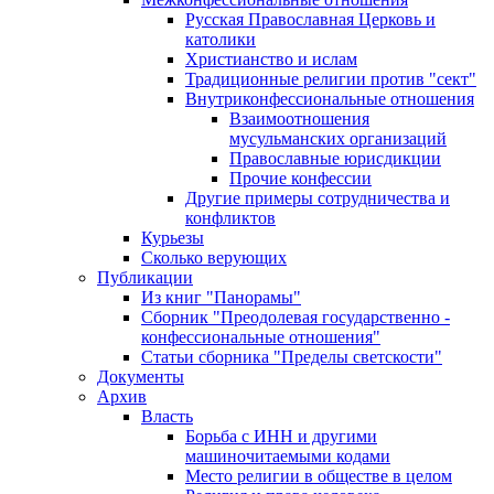
Русская Православная Церковь и
католики
Христианство и ислам
Традиционные религии против "сект"
Внутриконфессиональные отношения
Взаимоотношения
мусульманских организаций
Православные юрисдикции
Прочие конфессии
Другие примеры сотрудничества и
конфликтов
Курьезы
Сколько верующих
Публикации
Из книг "Панорамы"
Сборник "Преодолевая государственно -
конфессиональные отношения"
Статьи сборника "Пределы светскости"
Документы
Архив
Власть
Борьба с ИНН и другими
машиночитаемыми кодами
Место религии в обществе в целом