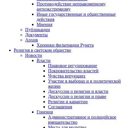
Противодействие неправомерному
антиэкстремизму
Иные государственные и общественные
действия
Мнения
Публикации
Документы
Архив
Хроники фильтрации Рунета
Религия в светском обществе
Новости
Власти
Правовое регулирование
Покровительство властей
Чувства верующих
Участие в выборах и в политической
жизни
Дискуссии о религии и власти
Дискуссии о религии и праве
Религии и карантин
Соглашения
Гонения
Административное и полицейское
вмешательство
Места для молитвы