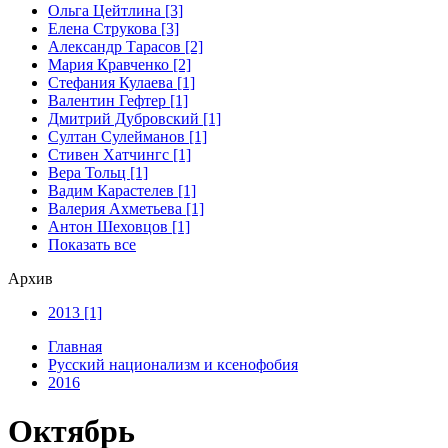
Ольга Цейтлина [3]
Елена Струкова [3]
Александр Тарасов [2]
Мария Кравченко [2]
Стефания Кулаева [1]
Валентин Гефтер [1]
Дмитрий Дубровский [1]
Султан Сулейманов [1]
Стивен Хатчингс [1]
Верa Тольц [1]
Вадим Карастелев [1]
Валерия Ахметьева [1]
Антон Шеховцов [1]
Показать все
Архив
2013 [1]
Главная
Русский национализм и ксенофобия
2016
Октябрь