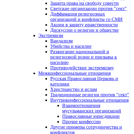
Защита права на свободу совести
Светские организации против "сект"
Диффамация религиозных
организаций и конфликты со СМИ
Акции в защиту нравственности
Дискуссии о религии и обществе
Экстремизм
Вандализм
Убийства и насилие
Разжигание национальной и
религиозной розни и призывы к
насилию
Противодействие экстремизму
Межконфессиональные отношения
Русская Православная Церковь и
католики
Христианство и ислам
Традиционные религии против "сект"
Внутриконфессиональные отношения
Взаимоотношения
мусульманских организаций
Православные юрисдикции
Прочие конфессии
Другие примеры сотрудничества и
конфликтов