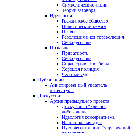
Символические акции
Теории заговора
Идеология
Гражданское общество
Политический режим
Право
Революция и контрреволюция
Свобода слова
Практика
Приватность
Свобода слова
Справедливые выборы
Хорошая полиция
Честный суд
Публикации
Аннотированный указатель
литературы
Дискуссии
Архив предыдущего проекта
Дискуссия о "кризисе
либерализма"
Идеология консерватизма
Национальная идея
Пути легитимации "управляемой