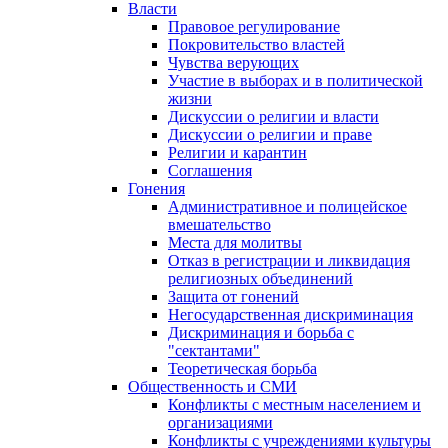
Власти
Правовое регулирование
Покровительство властей
Чувства верующих
Участие в выборах и в политической
жизни
Дискуссии о религии и власти
Дискуссии о религии и праве
Религии и карантин
Соглашения
Гонения
Административное и полицейское
вмешательство
Места для молитвы
Отказ в регистрации и ликвидация
религиозных объединений
Защита от гонений
Негосударственная дискриминация
Дискриминация и борьба с
"сектантами"
Теоретическая борьба
Общественность и СМИ
Конфликты с местным населением и
организациями
Конфликты с учреждениями культуры