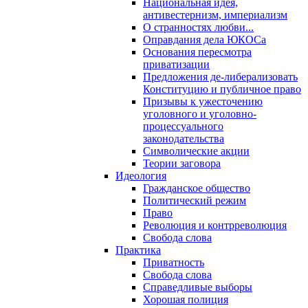
Национальная идея,
антивестернизм, империализм
О странностях любви...
Оправдания дела ЮКОСа
Основания пересмотра
приватизации
Предложения де-либерализовать
Конституцию и публичное право
Призывы к ужесточению
уголовного и уголовно-
процессуального
законодательства
Символические акции
Теории заговора
Идеология
Гражданское общество
Политический режим
Право
Революция и контрреволюция
Свобода слова
Практика
Приватность
Свобода слова
Справедливые выборы
Хорошая полиция