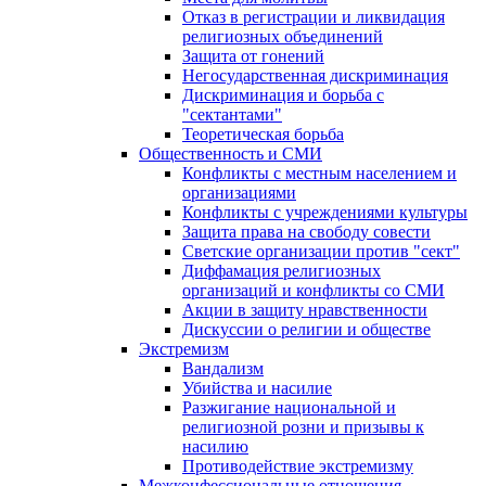
Отказ в регистрации и ликвидация
религиозных объединений
Защита от гонений
Негосударственная дискриминация
Дискриминация и борьба с
"сектантами"
Теоретическая борьба
Общественность и СМИ
Конфликты с местным населением и
организациями
Конфликты с учреждениями культуры
Защита права на свободу совести
Светские организации против "сект"
Диффамация религиозных
организаций и конфликты со СМИ
Акции в защиту нравственности
Дискуссии о религии и обществе
Экстремизм
Вандализм
Убийства и насилие
Разжигание национальной и
религиозной розни и призывы к
насилию
Противодействие экстремизму
Межконфессиональные отношения