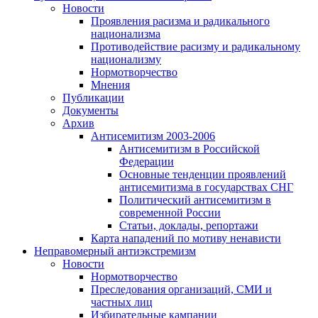
Новости
Проявления расизма и радикального
национализма
Противодействие расизму и радикальному
национализму
Нормотворчество
Мнения
Публикации
Документы
Архив
Антисемитизм 2003-2006
Антисемитизм в Российской
Федерации
Основные тенденции проявлений
антисемитизма в государствах СНГ
Политический антисемитизм в
современной России
Статьи, доклады, репортажи
Карта нападений по мотиву ненависти
Неправомерный антиэкстремизм
Новости
Нормотворчество
Преследования организаций, СМИ и
частных лиц
Избирательные кампании