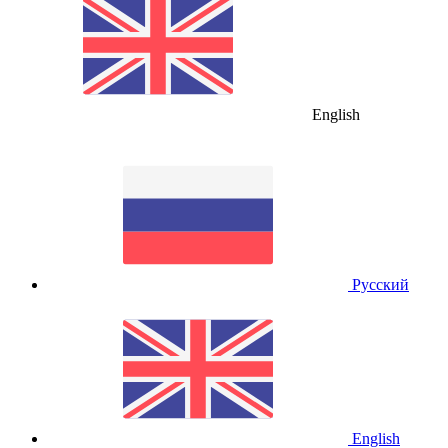
English
Русский
English