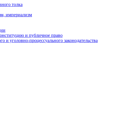
вного толка
зм, империализм
ции
Конституцию и публичное право
о и уголовно-процессуального законодательства