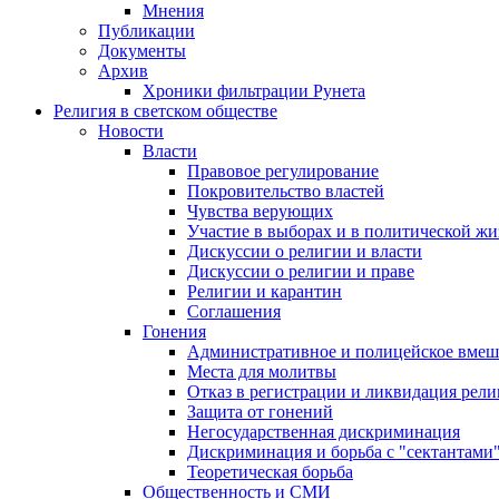
Мнения
Публикации
Документы
Архив
Хроники фильтрации Рунета
Религия в светском обществе
Новости
Власти
Правовое регулирование
Покровительство властей
Чувства верующих
Участие в выборах и в политической ж
Дискуссии о религии и власти
Дискуссии о религии и праве
Религии и карантин
Соглашения
Гонения
Административное и полицейское вмеш
Места для молитвы
Отказ в регистрации и ликвидация рел
Защита от гонений
Негосударственная дискриминация
Дискриминация и борьба с "сектантами
Теоретическая борьба
Общественность и СМИ