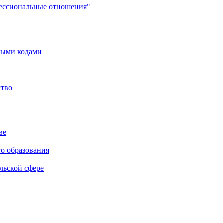
фессиональные отношения"
мыми кодами
ство
ве
го образования
льской сфере