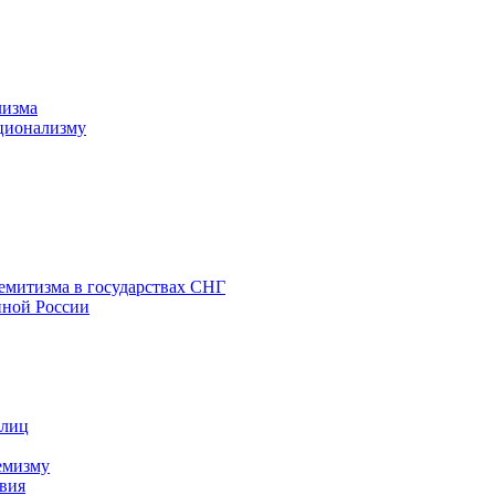
лизма
ционализму
емитизма в государствах СНГ
нной России
 лиц
емизму
вия