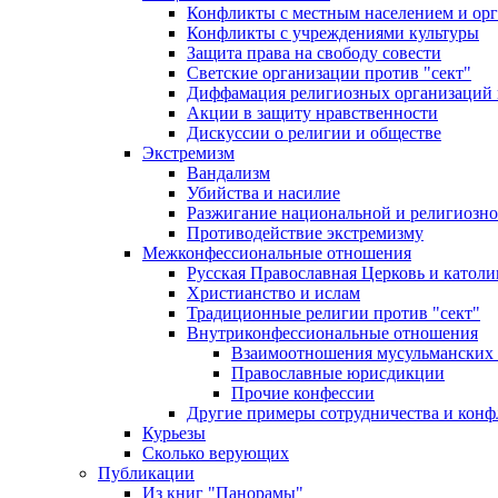
Конфликты с местным населением и ор
Конфликты с учреждениями культуры
Защита права на свободу совести
Светские организации против "сект"
Диффамация религиозных организаций
Акции в защиту нравственности
Дискуссии о религии и обществе
Экстремизм
Вандализм
Убийства и насилие
Разжигание национальной и религиозно
Противодействие экстремизму
Межконфессиональные отношения
Русская Православная Церковь и католи
Христианство и ислам
Традиционные религии против "сект"
Внутриконфессиональные отношения
Взаимоотношения мусульманских 
Православные юрисдикции
Прочие конфессии
Другие примеры сотрудничества и конф
Курьезы
Сколько верующих
Публикации
Из книг "Панорамы"