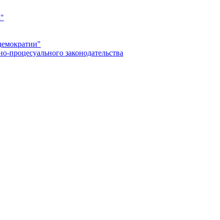
а"
демократии"
но-процесуального законодательства