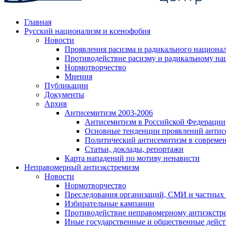
Главная
Русский национализм и ксенофобия
Новости
Проявления расизма и радикального национа
Противодействие расизму и радикальному на
Нормотворчество
Мнения
Публикации
Документы
Архив
Антисемитизм 2003-2006
Антисемитизм в Российской Федерации
Основные тенденции проявлений антис
Политический антисемитизм в совреме
Статьи, доклады, репортажи
Карта нападений по мотиву ненависти
Неправомерный антиэкстремизм
Новости
Нормотворчество
Преследования организаций, СМИ и частных
Избирательные кампании
Противодействие неправомерному антиэкстр
Иные государственные и общественные дейст