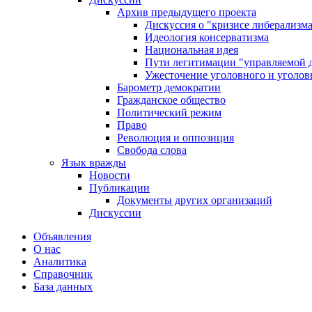
Архив предыдущего проекта
Дискуссия о "кризисе либерализм
Идеология консерватизма
Национальная идея
Пути легитимации "управляемой 
Ужесточение уголовного и уголов
Барометр демократии
Гражданское общество
Политический режим
Право
Революция и оппозиция
Свобода слова
Язык вражды
Новости
Публикации
Документы других организаций
Дискуссии
Объявления
О нас
Аналитика
Справочник
База данных