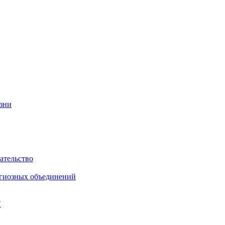
изни
ательство
игиозных объединений
"