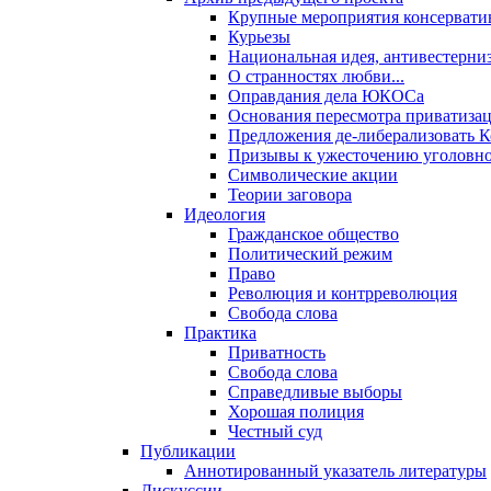
Крупные мероприятия консервати
Курьезы
Национальная идея, антивестерни
О странностях любви...
Оправдания дела ЮКОСа
Основания пересмотра приватиза
Предложения де-либерализовать 
Призывы к ужесточению уголовног
Символические акции
Теории заговора
Идеология
Гражданское общество
Политический режим
Право
Революция и контрреволюция
Свобода слова
Практика
Приватность
Свобода слова
Справедливые выборы
Хорошая полиция
Честный суд
Публикации
Аннотированный указатель литературы
Дискуссии