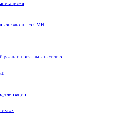
ганизациями
 и конфликты со СМИ
й розни и призывы к насилию
ки
организаций
ликтов