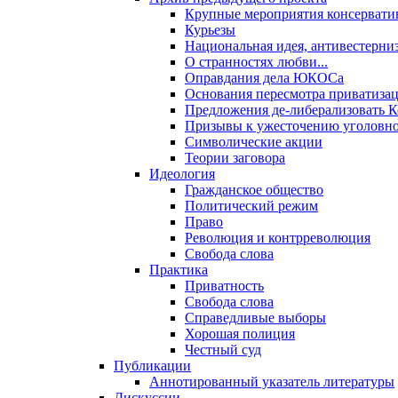
Крупные мероприятия консервати
Курьезы
Национальная идея, антивестерни
О странностях любви...
Оправдания дела ЮКОСа
Основания пересмотра приватиза
Предложения де-либерализовать 
Призывы к ужесточению уголовног
Символические акции
Теории заговора
Идеология
Гражданское общество
Политический режим
Право
Революция и контрреволюция
Свобода слова
Практика
Приватность
Свобода слова
Справедливые выборы
Хорошая полиция
Честный суд
Публикации
Аннотированный указатель литературы
Дискуссии