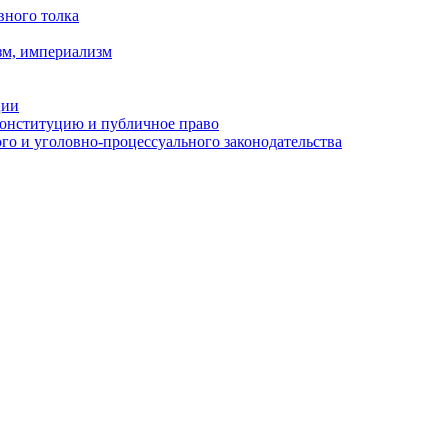
вного толка
зм, империализм
ции
Конституцию и публичное право
о и уголовно-процессуального законодательства