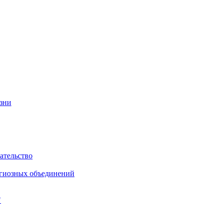
изни
ательство
игиозных объединений
"