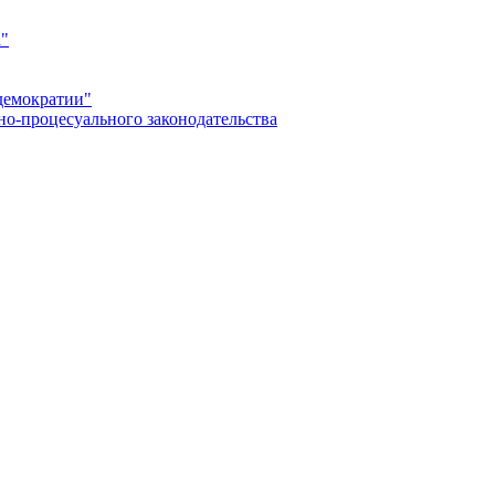
а"
демократии"
но-процесуального законодательства