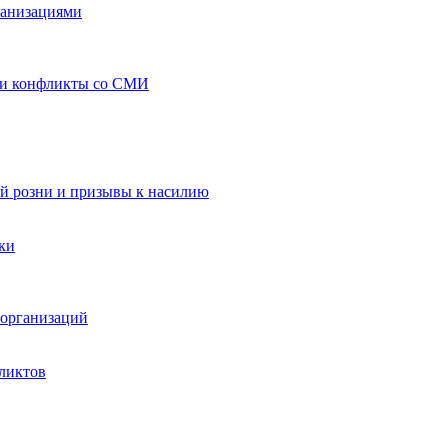
ганизациями
 и конфликты со СМИ
й розни и призывы к насилию
ки
организаций
ликтов