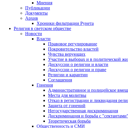
Мнения
Публикации
Документы
Архив
Хроники фильтрации Рунета
Религия в светском обществе
Новости
Власти
Правовое регулирование
Покровительство властей
Чувства верующих
Участие в выборах и в политической ж
Дискуссии о религии и власти
Дискуссии о религии и праве
Религии и карантин
Соглашения
Гонения
Административное и полицейское вмеш
Места для молитвы
Отказ в регистрации и ликвидация рел
Защита от гонений
Негосударственная дискриминация
Дискриминация и борьба с "сектантами
Теоретическая борьба
Общественность и СМИ