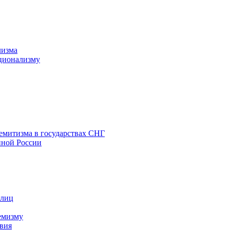
лизма
ционализму
емитизма в государствах СНГ
нной России
 лиц
емизму
вия