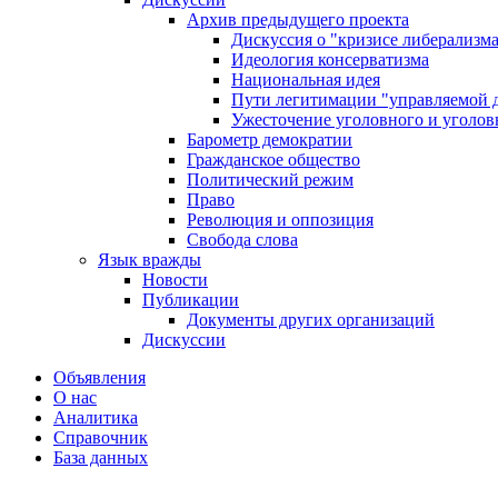
Архив предыдущего проекта
Дискуссия о "кризисе либерализм
Идеология консерватизма
Национальная идея
Пути легитимации "управляемой 
Ужесточение уголовного и уголов
Барометр демократии
Гражданское общество
Политический режим
Право
Революция и оппозиция
Свобода слова
Язык вражды
Новости
Публикации
Документы других организаций
Дискуссии
Объявления
О нас
Аналитика
Справочник
База данных