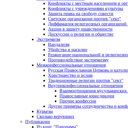
Конфликты с местным населением и ор
Конфликты с учреждениями культуры
Защита права на свободу совести
Светские организации против "сект"
Диффамация религиозных организаций
Акции в защиту нравственности
Дискуссии о религии и обществе
Экстремизм
Вандализм
Убийства и насилие
Разжигание национальной и религиозно
Противодействие экстремизму
Межконфессиональные отношения
Русская Православная Церковь и католи
Христианство и ислам
Традиционные религии против "сект"
Внутриконфессиональные отношения
Взаимоотношения мусульманских 
Православные юрисдикции
Прочие конфессии
Другие примеры сотрудничества и конф
Курьезы
Сколько верующих
Публикации
Из книг "Панорамы"