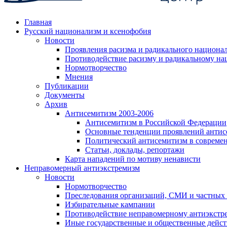
Главная
Русский национализм и ксенофобия
Новости
Проявления расизма и радикального национа
Противодействие расизму и радикальному на
Нормотворчество
Мнения
Публикации
Документы
Архив
Антисемитизм 2003-2006
Антисемитизм в Российской Федерации
Основные тенденции проявлений антис
Политический антисемитизм в совреме
Статьи, доклады, репортажи
Карта нападений по мотиву ненависти
Неправомерный антиэкстремизм
Новости
Нормотворчество
Преследования организаций, СМИ и частных
Избирательные кампании
Противодействие неправомерному антиэкстр
Иные государственные и общественные дейст