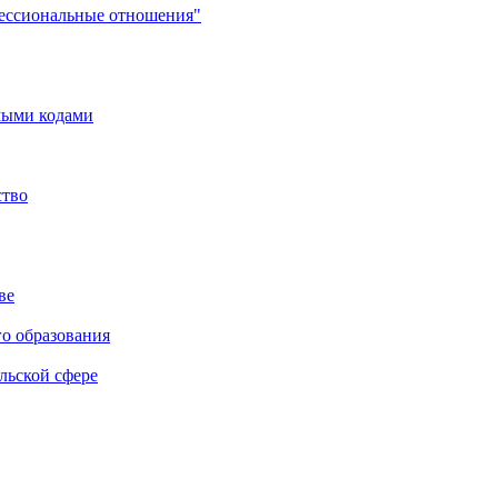
фессиональные отношения"
мыми кодами
ство
ве
го образования
льской сфере