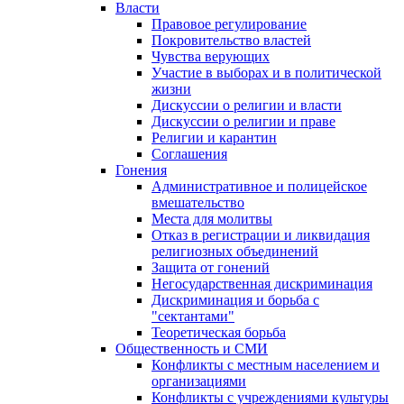
Власти
Правовое регулирование
Покровительство властей
Чувства верующих
Участие в выборах и в политической
жизни
Дискуссии о религии и власти
Дискуссии о религии и праве
Религии и карантин
Соглашения
Гонения
Административное и полицейское
вмешательство
Места для молитвы
Отказ в регистрации и ликвидация
религиозных объединений
Защита от гонений
Негосударственная дискриминация
Дискриминация и борьба с
"сектантами"
Теоретическая борьба
Общественность и СМИ
Конфликты с местным населением и
организациями
Конфликты с учреждениями культуры