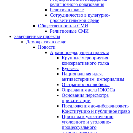
религиозного образования
Религия в школе
Сотрудничество в культурно-
просветительской сфере
Общественность и СМИ
Религиозные СМИ
Завершенные проекты
Демократия в осаде
Новости
Архив предыдущего проекта
Крупные мероприятия
консервативного толка
Курьезы
Национальная идея,
антивестернизм, империализм
О странностях любви...
Оправдания дела ЮКОСа
Основания пересмотра
приватизации
Предложения де-либерализовать
Конституцию и публичное право
Призывы к ужесточению
уголовного и уголовно-
процессуального
законодательства