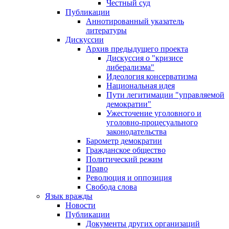
Честный суд
Публикации
Аннотированный указатель
литературы
Дискуссии
Архив предыдущего проекта
Дискуссия о "кризисе
либерализма"
Идеология консерватизма
Национальная идея
Пути легитимации "управляемой
демократии"
Ужесточение уголовного и
уголовно-процесуального
законодательства
Барометр демократии
Гражданское общество
Политический режим
Право
Революция и оппозиция
Свобода слова
Язык вражды
Новости
Публикации
Документы других организаций