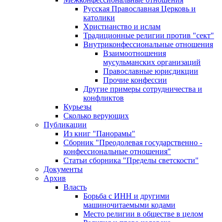
Русская Православная Церковь и
католики
Христианство и ислам
Традиционные религии против "сект"
Внутриконфессиональные отношения
Взаимоотношения
мусульманских организаций
Православные юрисдикции
Прочие конфессии
Другие примеры сотрудничества и
конфликтов
Курьезы
Сколько верующих
Публикации
Из книг "Панорамы"
Сборник "Преодолевая государственно -
конфессиональные отношения"
Статьи сборника "Пределы светскости"
Документы
Архив
Власть
Борьба с ИНН и другими
машиночитаемыми кодами
Место религии в обществе в целом