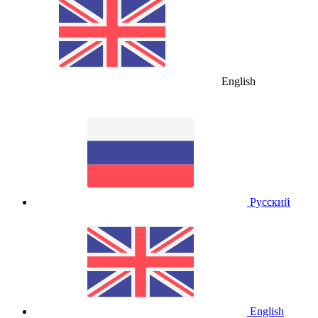
English
Русский
English