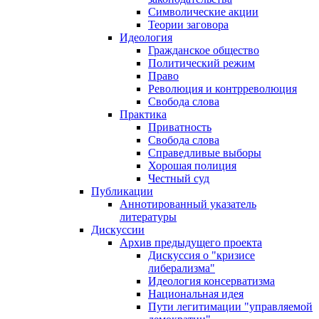
Символические акции
Теории заговора
Идеология
Гражданское общество
Политический режим
Право
Революция и контрреволюция
Свобода слова
Практика
Приватность
Свобода слова
Справедливые выборы
Хорошая полиция
Честный суд
Публикации
Аннотированный указатель
литературы
Дискуссии
Архив предыдущего проекта
Дискуссия о "кризисе
либерализма"
Идеология консерватизма
Национальная идея
Пути легитимации "управляемой