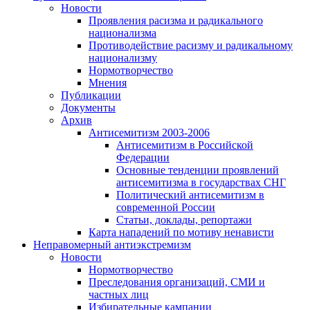
Новости
Проявления расизма и радикального
национализма
Противодействие расизму и радикальному
национализму
Нормотворчество
Мнения
Публикации
Документы
Архив
Антисемитизм 2003-2006
Антисемитизм в Российской
Федерации
Основные тенденции проявлений
антисемитизма в государствах СНГ
Политический антисемитизм в
современной России
Статьи, доклады, репортажи
Карта нападений по мотиву ненависти
Неправомерный антиэкстремизм
Новости
Нормотворчество
Преследования организаций, СМИ и
частных лиц
Избирательные кампании