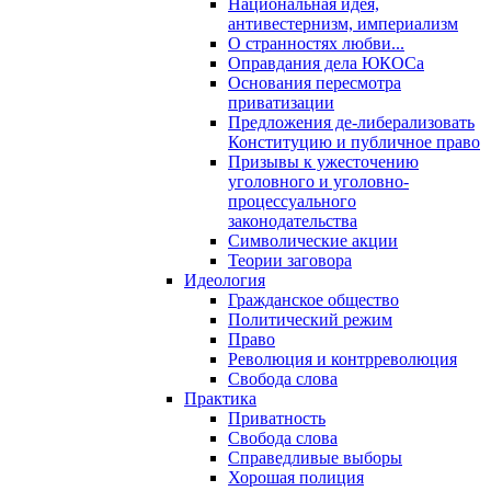
Национальная идея,
антивестернизм, империализм
О странностях любви...
Оправдания дела ЮКОСа
Основания пересмотра
приватизации
Предложения де-либерализовать
Конституцию и публичное право
Призывы к ужесточению
уголовного и уголовно-
процессуального
законодательства
Символические акции
Теории заговора
Идеология
Гражданское общество
Политический режим
Право
Революция и контрреволюция
Свобода слова
Практика
Приватность
Свобода слова
Справедливые выборы
Хорошая полиция