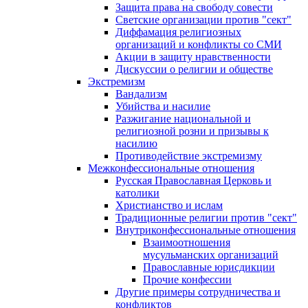
Защита права на свободу совести
Светские организации против "сект"
Диффамация религиозных
организаций и конфликты со СМИ
Акции в защиту нравственности
Дискуссии о религии и обществе
Экстремизм
Вандализм
Убийства и насилие
Разжигание национальной и
религиозной розни и призывы к
насилию
Противодействие экстремизму
Межконфессиональные отношения
Русская Православная Церковь и
католики
Христианство и ислам
Традиционные религии против "сект"
Внутриконфессиональные отношения
Взаимоотношения
мусульманских организаций
Православные юрисдикции
Прочие конфессии
Другие примеры сотрудничества и
конфликтов