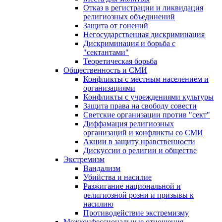
Отказ в регистрации и ликвидация
религиозных объединений
Защита от гонений
Негосударственная дискриминация
Дискриминация и борьба с
"сектантами"
Теоретическая борьба
Общественность и СМИ
Конфликты с местным населением и
организациями
Конфликты с учреждениями культуры
Защита права на свободу совести
Светские организации против "сект"
Диффамация религиозных
организаций и конфликты со СМИ
Акции в защиту нравственности
Дискуссии о религии и обществе
Экстремизм
Вандализм
Убийства и насилие
Разжигание национальной и
религиозной розни и призывы к
насилию
Противодействие экстремизму
Межконфессиональные отношения