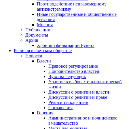
Противодействие неправомерному
антиэкстремизму
Иные государственные и общественные
действия
Мнения
Публикации
Документы
Архив
Хроники фильтрации Рунета
Религия в светском обществе
Новости
Власти
Правовое регулирование
Покровительство властей
Чувства верующих
Участие в выборах и в политической
жизни
Дискуссии о религии и власти
Дискуссии о религии и праве
Религии и карантин
Соглашения
Гонения
Административное и полицейское
вмешательство
Места для молитвы