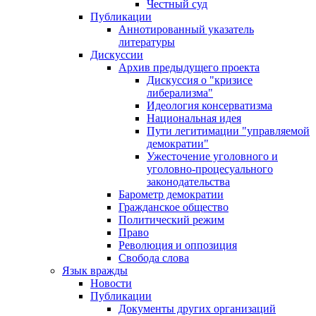
Честный суд
Публикации
Аннотированный указатель
литературы
Дискуссии
Архив предыдущего проекта
Дискуссия о "кризисе
либерализма"
Идеология консерватизма
Национальная идея
Пути легитимации "управляемой
демократии"
Ужесточение уголовного и
уголовно-процесуального
законодательства
Барометр демократии
Гражданское общество
Политический режим
Право
Революция и оппозиция
Свобода слова
Язык вражды
Новости
Публикации
Документы других организаций