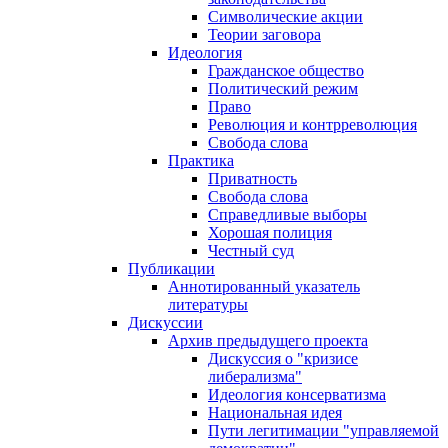
Символические акции
Теории заговора
Идеология
Гражданское общество
Политический режим
Право
Революция и контрреволюция
Свобода слова
Практика
Приватность
Свобода слова
Справедливые выборы
Хорошая полиция
Честный суд
Публикации
Аннотированный указатель
литературы
Дискуссии
Архив предыдущего проекта
Дискуссия о "кризисе
либерализма"
Идеология консерватизма
Национальная идея
Пути легитимации "управляемой