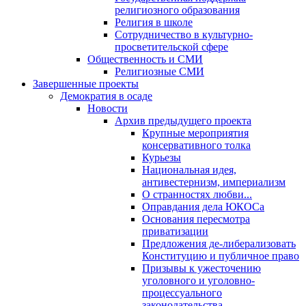
религиозного образования
Религия в школе
Сотрудничество в культурно-
просветительской сфере
Общественность и СМИ
Религиозные СМИ
Завершенные проекты
Демократия в осаде
Новости
Архив предыдущего проекта
Крупные мероприятия
консервативного толка
Курьезы
Национальная идея,
антивестернизм, империализм
О странностях любви...
Оправдания дела ЮКОСа
Основания пересмотра
приватизации
Предложения де-либерализовать
Конституцию и публичное право
Призывы к ужесточению
уголовного и уголовно-
процессуального
законодательства