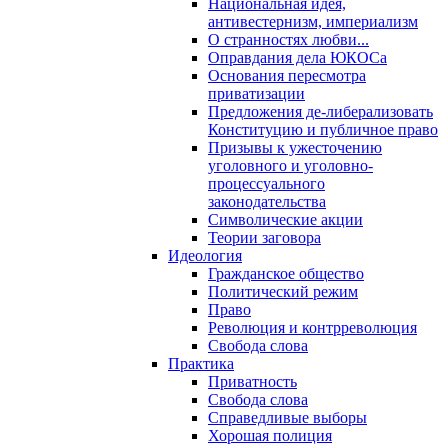
Национальная идея,
антивестернизм, империализм
О странностях любви...
Оправдания дела ЮКОСа
Основания пересмотра
приватизации
Предложения де-либерализовать
Конституцию и публичное право
Призывы к ужесточению
уголовного и уголовно-
процессуального
законодательства
Символические акции
Теории заговора
Идеология
Гражданское общество
Политический режим
Право
Революция и контрреволюция
Свобода слова
Практика
Приватность
Свобода слова
Справедливые выборы
Хорошая полиция