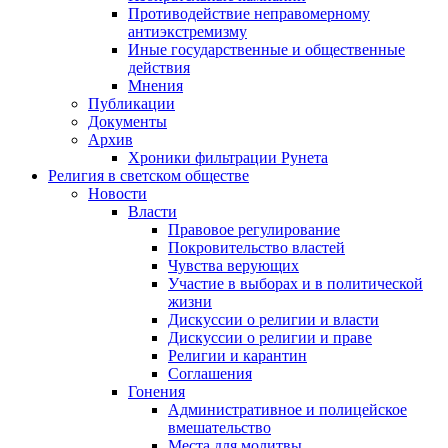
Противодействие неправомерному
антиэкстремизму
Иные государственные и общественные
действия
Мнения
Публикации
Документы
Архив
Хроники фильтрации Рунета
Религия в светском обществе
Новости
Власти
Правовое регулирование
Покровительство властей
Чувства верующих
Участие в выборах и в политической
жизни
Дискуссии о религии и власти
Дискуссии о религии и праве
Религии и карантин
Соглашения
Гонения
Административное и полицейское
вмешательство
Места для молитвы