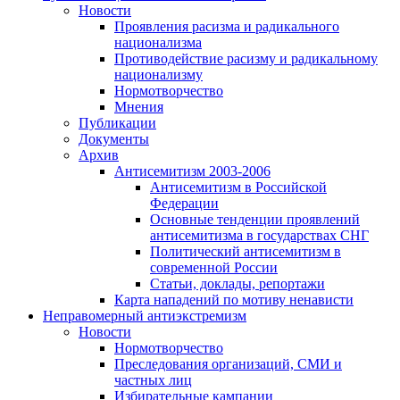
Новости
Проявления расизма и радикального
национализма
Противодействие расизму и радикальному
национализму
Нормотворчество
Мнения
Публикации
Документы
Архив
Антисемитизм 2003-2006
Антисемитизм в Российской
Федерации
Основные тенденции проявлений
антисемитизма в государствах СНГ
Политический антисемитизм в
современной России
Статьи, доклады, репортажи
Карта нападений по мотиву ненависти
Неправомерный антиэкстремизм
Новости
Нормотворчество
Преследования организаций, СМИ и
частных лиц
Избирательные кампании