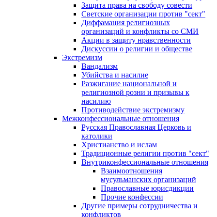
Защита права на свободу совести
Светские организации против "сект"
Диффамация религиозных
организаций и конфликты со СМИ
Акции в защиту нравственности
Дискуссии о религии и обществе
Экстремизм
Вандализм
Убийства и насилие
Разжигание национальной и
религиозной розни и призывы к
насилию
Противодействие экстремизму
Межконфессиональные отношения
Русская Православная Церковь и
католики
Христианство и ислам
Традиционные религии против "сект"
Внутриконфессиональные отношения
Взаимоотношения
мусульманских организаций
Православные юрисдикции
Прочие конфессии
Другие примеры сотрудничества и
конфликтов