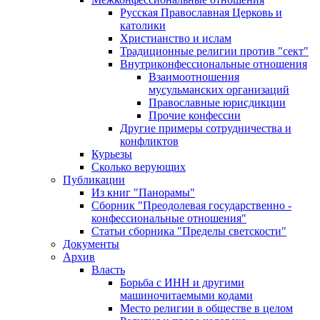
Русская Православная Церковь и
католики
Христианство и ислам
Традиционные религии против "сект"
Внутриконфессиональные отношения
Взаимоотношения
мусульманских организаций
Православные юрисдикции
Прочие конфессии
Другие примеры сотрудничества и
конфликтов
Курьезы
Сколько верующих
Публикации
Из книг "Панорамы"
Сборник "Преодолевая государственно -
конфессиональные отношения"
Статьи сборника "Пределы светскости"
Документы
Архив
Власть
Борьба с ИНН и другими
машиночитаемыми кодами
Место религии в обществе в целом