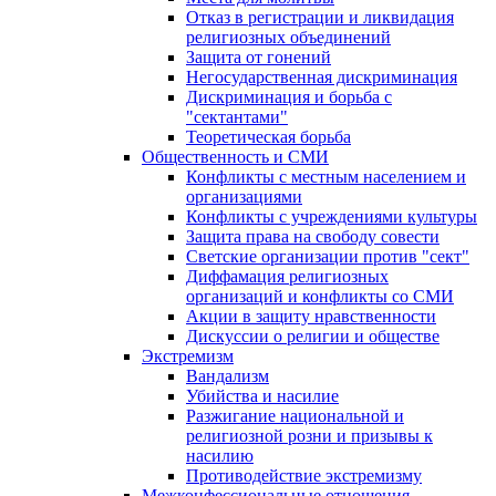
Отказ в регистрации и ликвидация
религиозных объединений
Защита от гонений
Негосударственная дискриминация
Дискриминация и борьба с
"сектантами"
Теоретическая борьба
Общественность и СМИ
Конфликты с местным населением и
организациями
Конфликты с учреждениями культуры
Защита права на свободу совести
Светские организации против "сект"
Диффамация религиозных
организаций и конфликты со СМИ
Акции в защиту нравственности
Дискуссии о религии и обществе
Экстремизм
Вандализм
Убийства и насилие
Разжигание национальной и
религиозной розни и призывы к
насилию
Противодействие экстремизму
Межконфессиональные отношения