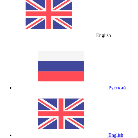
English
Русский
English