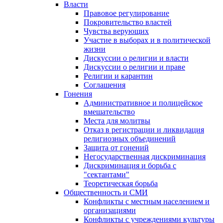
Власти
Правовое регулирование
Покровительство властей
Чувства верующих
Участие в выборах и в политической
жизни
Дискуссии о религии и власти
Дискуссии о религии и праве
Религии и карантин
Соглашения
Гонения
Административное и полицейское
вмешательство
Места для молитвы
Отказ в регистрации и ликвидация
религиозных объединений
Защита от гонений
Негосударственная дискриминация
Дискриминация и борьба с
"сектантами"
Теоретическая борьба
Общественность и СМИ
Конфликты с местным населением и
организациями
Конфликты с учреждениями культуры