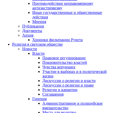
Противодействие неправомерному
антиэкстремизму
Иные государственные и общественные
действия
Мнения
Публикации
Документы
Архив
Хроники фильтрации Рунета
Религия в светском обществе
Новости
Власти
Правовое регулирование
Покровительство властей
Чувства верующих
Участие в выборах и в политической
жизни
Дискуссии о религии и власти
Дискуссии о религии и праве
Религии и карантин
Соглашения
Гонения
Административное и полицейское
вмешательство
Места для молитвы