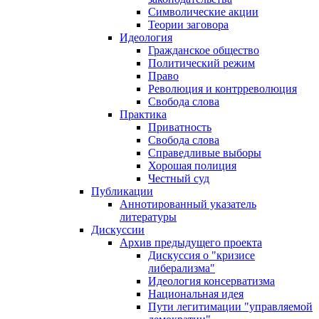
Символические акции
Теории заговора
Идеология
Гражданское общество
Политический режим
Право
Революция и контрреволюция
Свобода слова
Практика
Приватность
Свобода слова
Справедливые выборы
Хорошая полиция
Честный суд
Публикации
Аннотированный указатель
литературы
Дискуссии
Архив предыдущего проекта
Дискуссия о "кризисе
либерализма"
Идеология консерватизма
Национальная идея
Пути легитимации "управляемой