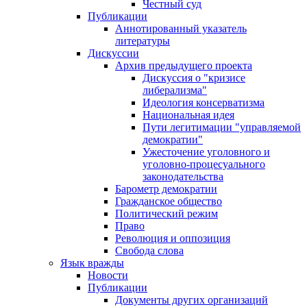
Честный суд
Публикации
Аннотированный указатель
литературы
Дискуссии
Архив предыдущего проекта
Дискуссия о "кризисе
либерализма"
Идеология консерватизма
Национальная идея
Пути легитимации "управляемой
демократии"
Ужесточение уголовного и
уголовно-процесуального
законодательства
Барометр демократии
Гражданское общество
Политический режим
Право
Революция и оппозиция
Свобода слова
Язык вражды
Новости
Публикации
Документы других организаций