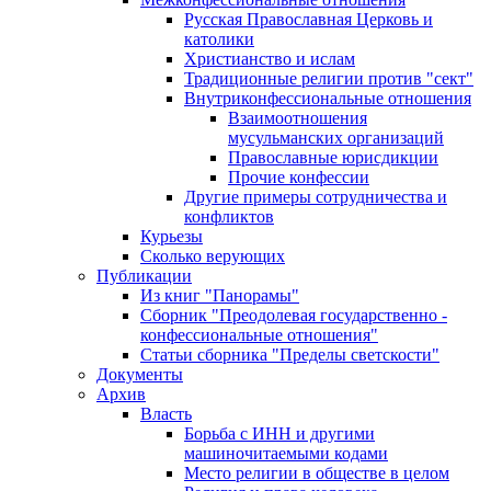
Русская Православная Церковь и
католики
Христианство и ислам
Традиционные религии против "сект"
Внутриконфессиональные отношения
Взаимоотношения
мусульманских организаций
Православные юрисдикции
Прочие конфессии
Другие примеры сотрудничества и
конфликтов
Курьезы
Сколько верующих
Публикации
Из книг "Панорамы"
Сборник "Преодолевая государственно -
конфессиональные отношения"
Статьи сборника "Пределы светскости"
Документы
Архив
Власть
Борьба с ИНН и другими
машиночитаемыми кодами
Место религии в обществе в целом