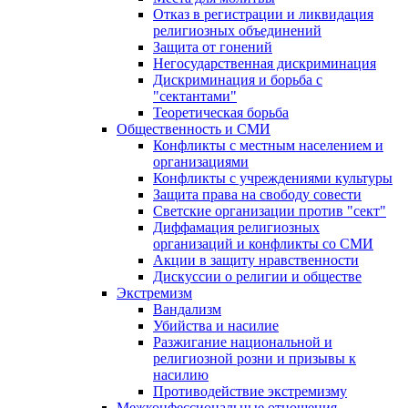
Отказ в регистрации и ликвидация
религиозных объединений
Защита от гонений
Негосударственная дискриминация
Дискриминация и борьба с
"сектантами"
Теоретическая борьба
Общественность и СМИ
Конфликты с местным населением и
организациями
Конфликты с учреждениями культуры
Защита права на свободу совести
Светские организации против "сект"
Диффамация религиозных
организаций и конфликты со СМИ
Акции в защиту нравственности
Дискуссии о религии и обществе
Экстремизм
Вандализм
Убийства и насилие
Разжигание национальной и
религиозной розни и призывы к
насилию
Противодействие экстремизму
Межконфессиональные отношения