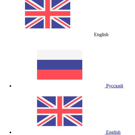
English
Русский
English