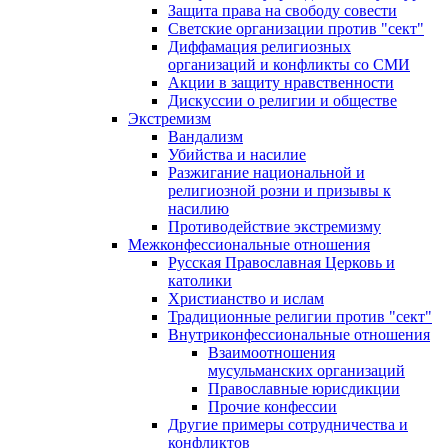
Защита права на свободу совести
Светские организации против "сект"
Диффамация религиозных
организаций и конфликты со СМИ
Акции в защиту нравственности
Дискуссии о религии и обществе
Экстремизм
Вандализм
Убийства и насилие
Разжигание национальной и
религиозной розни и призывы к
насилию
Противодействие экстремизму
Межконфессиональные отношения
Русская Православная Церковь и
католики
Христианство и ислам
Традиционные религии против "сект"
Внутриконфессиональные отношения
Взаимоотношения
мусульманских организаций
Православные юрисдикции
Прочие конфессии
Другие примеры сотрудничества и
конфликтов