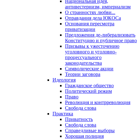
Национальная идея,
антивестернизм, империализм
О странностях любви...
Оправдания дела ЮКОСа
Основания пересмотра
приватизации
Предложения де-либерализовать
Конституцию и публичное право
Призывы к ужесточению
уголовного и уголовно-
процессуального
законодательства
Символические акции
Теории заговора
Идеология
Гражданское общество
Политический режим
Право
Революция и контрреволюция
Свобода слова
Практика
Приватность
Свобода слова
Справедливые выборы
Хорошая полиция