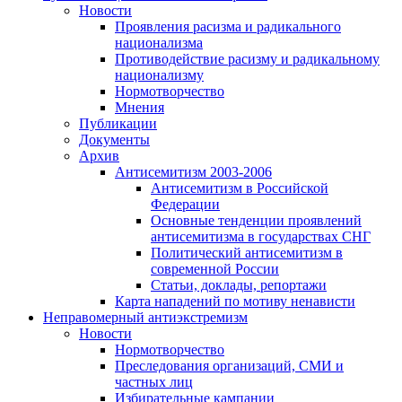
Новости
Проявления расизма и радикального
национализма
Противодействие расизму и радикальному
национализму
Нормотворчество
Мнения
Публикации
Документы
Архив
Антисемитизм 2003-2006
Антисемитизм в Российской
Федерации
Основные тенденции проявлений
антисемитизма в государствах СНГ
Политический антисемитизм в
современной России
Статьи, доклады, репортажи
Карта нападений по мотиву ненависти
Неправомерный антиэкстремизм
Новости
Нормотворчество
Преследования организаций, СМИ и
частных лиц
Избирательные кампании