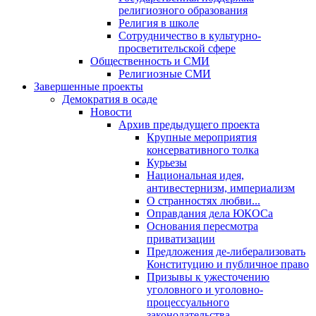
религиозного образования
Религия в школе
Сотрудничество в культурно-
просветительской сфере
Общественность и СМИ
Религиозные СМИ
Завершенные проекты
Демократия в осаде
Новости
Архив предыдущего проекта
Крупные мероприятия
консервативного толка
Курьезы
Национальная идея,
антивестернизм, империализм
О странностях любви...
Оправдания дела ЮКОСа
Основания пересмотра
приватизации
Предложения де-либерализовать
Конституцию и публичное право
Призывы к ужесточению
уголовного и уголовно-
процессуального
законодательства