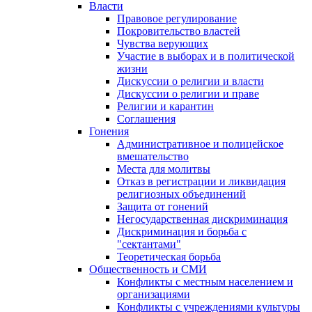
Власти
Правовое регулирование
Покровительство властей
Чувства верующих
Участие в выборах и в политической
жизни
Дискуссии о религии и власти
Дискуссии о религии и праве
Религии и карантин
Соглашения
Гонения
Административное и полицейское
вмешательство
Места для молитвы
Отказ в регистрации и ликвидация
религиозных объединений
Защита от гонений
Негосударственная дискриминация
Дискриминация и борьба с
"сектантами"
Теоретическая борьба
Общественность и СМИ
Конфликты с местным населением и
организациями
Конфликты с учреждениями культуры