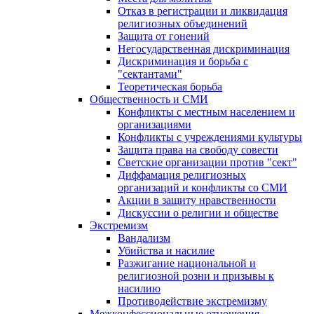
Отказ в регистрации и ликвидация
религиозных объединений
Защита от гонений
Негосударственная дискриминация
Дискриминация и борьба с
"сектантами"
Теоретическая борьба
Общественность и СМИ
Конфликты с местным населением и
организациями
Конфликты с учреждениями культуры
Защита права на свободу совести
Светские организации против "сект"
Диффамация религиозных
организаций и конфликты со СМИ
Акции в защиту нравственности
Дискуссии о религии и обществе
Экстремизм
Вандализм
Убийства и насилие
Разжигание национальной и
религиозной розни и призывы к
насилию
Противодействие экстремизму
Межконфессиональные отношения