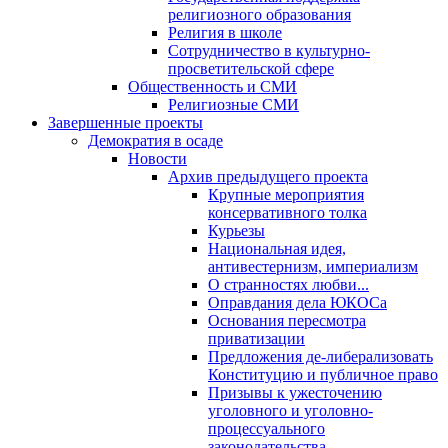
религиозного образования
Религия в школе
Сотрудничество в культурно-
просветительской сфере
Общественность и СМИ
Религиозные СМИ
Завершенные проекты
Демократия в осаде
Новости
Архив предыдущего проекта
Крупные мероприятия
консервативного толка
Курьезы
Национальная идея,
антивестернизм, империализм
О странностях любви...
Оправдания дела ЮКОСа
Основания пересмотра
приватизации
Предложения де-либерализовать
Конституцию и публичное право
Призывы к ужесточению
уголовного и уголовно-
процессуального
законодательства