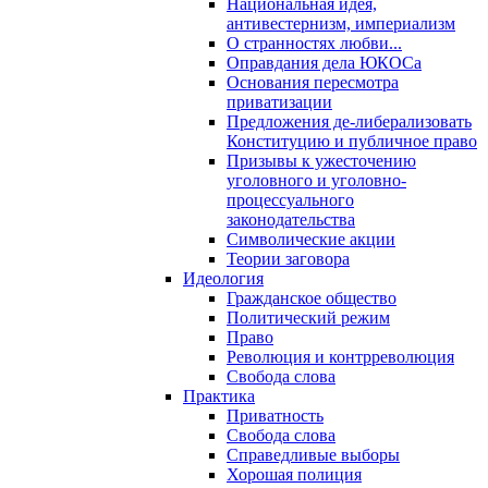
Национальная идея,
антивестернизм, империализм
О странностях любви...
Оправдания дела ЮКОСа
Основания пересмотра
приватизации
Предложения де-либерализовать
Конституцию и публичное право
Призывы к ужесточению
уголовного и уголовно-
процессуального
законодательства
Символические акции
Теории заговора
Идеология
Гражданское общество
Политический режим
Право
Революция и контрреволюция
Свобода слова
Практика
Приватность
Свобода слова
Справедливые выборы
Хорошая полиция