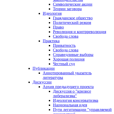
Символические акции
Теории заговора
Идеология
Гражданское общество
Политический режим
Право
Революция и контрреволюция
Свобода слова
Практика
Приватность
Свобода слова
Справедливые выборы
Хорошая полиция
Честный суд
Публикации
Аннотированный указатель
литературы
Дискуссии
Архив предыдущего проекта
Дискуссия о "кризисе
либерализма"
Идеология консерватизма
Национальная идея
Пути легитимации "управляемой