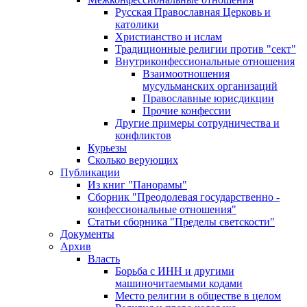
Русская Православная Церковь и
католики
Христианство и ислам
Традиционные религии против "сект"
Внутриконфессиональные отношения
Взаимоотношения
мусульманских организаций
Православные юрисдикции
Прочие конфессии
Другие примеры сотрудничества и
конфликтов
Курьезы
Сколько верующих
Публикации
Из книг "Панорамы"
Сборник "Преодолевая государственно -
конфессиональные отношения"
Статьи сборника "Пределы светскости"
Документы
Архив
Власть
Борьба с ИНН и другими
машиночитаемыми кодами
Место религии в обществе в целом