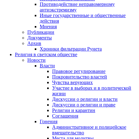
Противодействие неправомерному
антиэкстремизму
Иные государственные и общественные
действия
Мнения
Публикации
Документы
Архив
Хроники фильтрации Рунета
Религия в светском обществе
Новости
Власти
Правовое регулирование
Покровительство властей
Чувства верующих
Участие в выборах и в политической
жизни
Дискуссии о религии и власти
Дискуссии о религии и праве
Религии и карантин
Соглашения
Гонения
Административное и полицейское
вмешательство
Места для молитвы