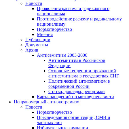
Новости
Проявления расизма и радикального
национализма
Противодействие расизму и радикальному
национализму
Нормотворчество
Мнения
Публикации
Документы
Архив
Антисемитизм 2003-2006
Антисемитизм в Российской
Федерации
Основные тенденции проявлений
антисемитизма в государствах СНГ
Политический антисемитизм в
современной России
Статьи, доклады, репортажи
Карта нападений по мотиву ненависти
Неправомерный антиэкстремизм
Новости
Нормотворчество
Преследования организаций, СМИ и
частных лиц
Избирательные кампании