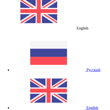
English
Русский
English