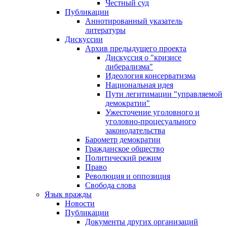
Честный суд
Публикации
Аннотированный указатель
литературы
Дискуссии
Архив предыдущего проекта
Дискуссия о "кризисе
либерализма"
Идеология консерватизма
Национальная идея
Пути легитимации "управляемой
демократии"
Ужесточение уголовного и
уголовно-процесуального
законодательства
Барометр демократии
Гражданское общество
Политический режим
Право
Революция и оппозиция
Свобода слова
Язык вражды
Новости
Публикации
Документы других организаций