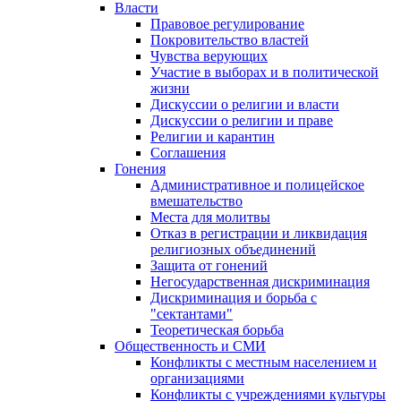
Власти
Правовое регулирование
Покровительство властей
Чувства верующих
Участие в выборах и в политической
жизни
Дискуссии о религии и власти
Дискуссии о религии и праве
Религии и карантин
Соглашения
Гонения
Административное и полицейское
вмешательство
Места для молитвы
Отказ в регистрации и ликвидация
религиозных объединений
Защита от гонений
Негосударственная дискриминация
Дискриминация и борьба с
"сектантами"
Теоретическая борьба
Общественность и СМИ
Конфликты с местным населением и
организациями
Конфликты с учреждениями культуры