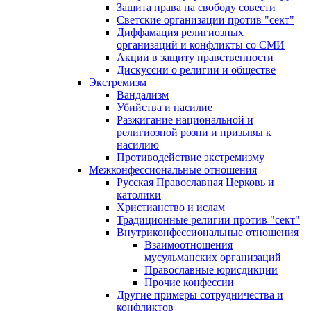
Защита права на свободу совести
Светские организации против "сект"
Диффамация религиозных
организаций и конфликты со СМИ
Акции в защиту нравственности
Дискуссии о религии и обществе
Экстремизм
Вандализм
Убийства и насилие
Разжигание национальной и
религиозной розни и призывы к
насилию
Противодействие экстремизму
Межконфессиональные отношения
Русская Православная Церковь и
католики
Христианство и ислам
Традиционные религии против "сект"
Внутриконфессиональные отношения
Взаимоотношения
мусульманских организаций
Православные юрисдикции
Прочие конфессии
Другие примеры сотрудничества и
конфликтов