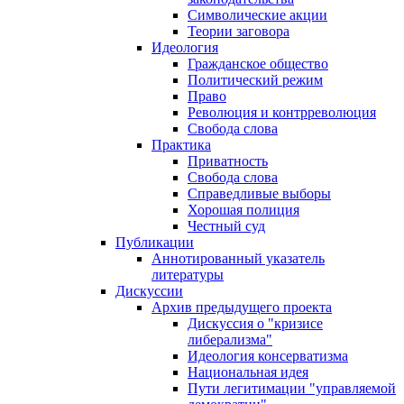
Символические акции
Теории заговора
Идеология
Гражданское общество
Политический режим
Право
Революция и контрреволюция
Свобода слова
Практика
Приватность
Свобода слова
Справедливые выборы
Хорошая полиция
Честный суд
Публикации
Аннотированный указатель
литературы
Дискуссии
Архив предыдущего проекта
Дискуссия о "кризисе
либерализма"
Идеология консерватизма
Национальная идея
Пути легитимации "управляемой