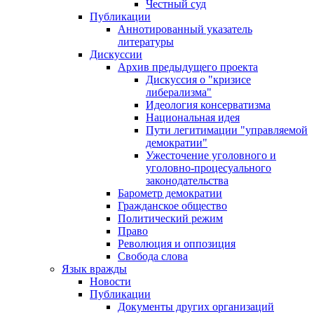
Честный суд
Публикации
Аннотированный указатель
литературы
Дискуссии
Архив предыдущего проекта
Дискуссия о "кризисе
либерализма"
Идеология консерватизма
Национальная идея
Пути легитимации "управляемой
демократии"
Ужесточение уголовного и
уголовно-процесуального
законодательства
Барометр демократии
Гражданское общество
Политический режим
Право
Революция и оппозиция
Свобода слова
Язык вражды
Новости
Публикации
Документы других организаций