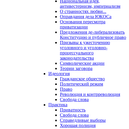
Национальная идея,
антивестернизм, империализм
О странностях любви...
Оправдания дела ЮКОСа
Основания пересмотра
приватизации
Предложения де-либерализовать
Конституцию и публичное право
Призывы к ужесточению
уголовного и уголовно-
процессуального
законодательства
Символические акции
Теории заговора
Идеология
Гражданское общество
Политический режим
Право
Революция и контрреволюция
Свобода слова
Практика
Приватность
Свобода слова
Справедливые выборы
Хорошая полиция