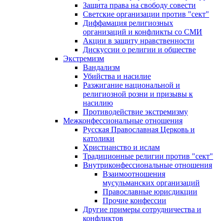
Защита права на свободу совести
Светские организации против "сект"
Диффамация религиозных
организаций и конфликты со СМИ
Акции в защиту нравственности
Дискуссии о религии и обществе
Экстремизм
Вандализм
Убийства и насилие
Разжигание национальной и
религиозной розни и призывы к
насилию
Противодействие экстремизму
Межконфессиональные отношения
Русская Православная Церковь и
католики
Христианство и ислам
Традиционные религии против "сект"
Внутриконфессиональные отношения
Взаимоотношения
мусульманских организаций
Православные юрисдикции
Прочие конфессии
Другие примеры сотрудничества и
конфликтов