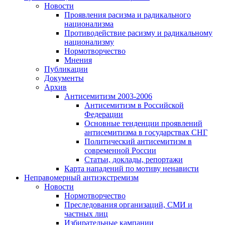
Новости
Проявления расизма и радикального
национализма
Противодействие расизму и радикальному
национализму
Нормотворчество
Мнения
Публикации
Документы
Архив
Антисемитизм 2003-2006
Антисемитизм в Российской
Федерации
Основные тенденции проявлений
антисемитизма в государствах СНГ
Политический антисемитизм в
современной России
Статьи, доклады, репортажи
Карта нападений по мотиву ненависти
Неправомерный антиэкстремизм
Новости
Нормотворчество
Преследования организаций, СМИ и
частных лиц
Избирательные кампании