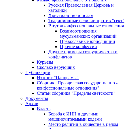
Русская Православная Церковь и
католики
Христианство и ислам
Традиционные религии против "сект"
Внутриконфессиональные отношения
Взаимоотношения
мусульманских организаций
Православные юрисдикции
Прочие конфессии
Другие примеры сотрудничества и
конфликтов
Курьезы
Сколько верующих
Публикации
Из книг "Панорамы"
Сборник "Преодолевая государственно -
конфессиональные отношения"
Статьи сборника "Пределы светскости"
Документы
Архив
Власть
Борьба с ИНН и другими
машиночитаемыми кодами
Место религии в обществе в целом