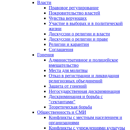
Власти
Правовое регулирование
Покровительство властей
Чувства верующих
Участие в выборах и в политической
жизни
Дискуссии о религии и власти
Дискуссии о религии и праве
Религии и карантин
Соглашения
Гонения
Административное и полицейское
вмешательство
Места для молитвы
Отказ в регистрации и ликвидация
религиозных объединений
Защита от гонений
Негосударственная дискриминация
Дискриминация и борьба с
"сектантами"
Теоретическая борьба
Общественность и СМИ
Конфликты с местным населением и
организациями
Конфликты с учреждениями культуры