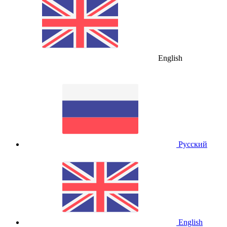
English
Русский
English