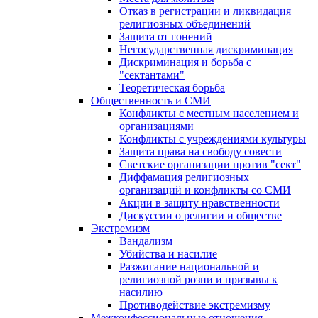
Отказ в регистрации и ликвидация
религиозных объединений
Защита от гонений
Негосударственная дискриминация
Дискриминация и борьба с
"сектантами"
Теоретическая борьба
Общественность и СМИ
Конфликты с местным населением и
организациями
Конфликты с учреждениями культуры
Защита права на свободу совести
Светские организации против "сект"
Диффамация религиозных
организаций и конфликты со СМИ
Акции в защиту нравственности
Дискуссии о религии и обществе
Экстремизм
Вандализм
Убийства и насилие
Разжигание национальной и
религиозной розни и призывы к
насилию
Противодействие экстремизму
Межконфессиональные отношения