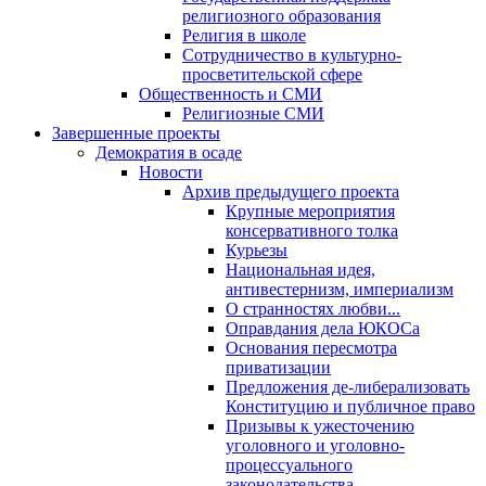
религиозного образования
Религия в школе
Сотрудничество в культурно-
просветительской сфере
Общественность и СМИ
Религиозные СМИ
Завершенные проекты
Демократия в осаде
Новости
Архив предыдущего проекта
Крупные мероприятия
консервативного толка
Курьезы
Национальная идея,
антивестернизм, империализм
О странностях любви...
Оправдания дела ЮКОСа
Основания пересмотра
приватизации
Предложения де-либерализовать
Конституцию и публичное право
Призывы к ужесточению
уголовного и уголовно-
процессуального
законодательства