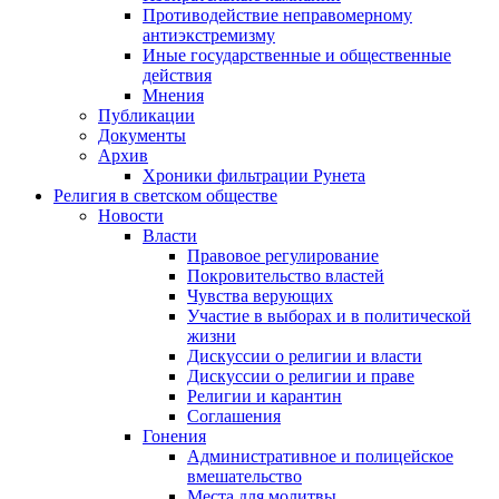
Противодействие неправомерному
антиэкстремизму
Иные государственные и общественные
действия
Мнения
Публикации
Документы
Архив
Хроники фильтрации Рунета
Религия в светском обществе
Новости
Власти
Правовое регулирование
Покровительство властей
Чувства верующих
Участие в выборах и в политической
жизни
Дискуссии о религии и власти
Дискуссии о религии и праве
Религии и карантин
Соглашения
Гонения
Административное и полицейское
вмешательство
Места для молитвы