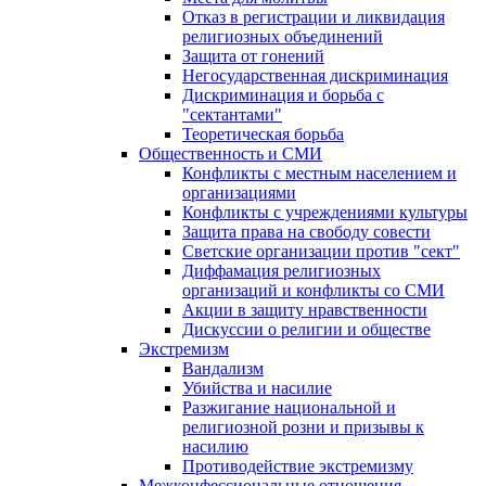
Отказ в регистрации и ликвидация
религиозных объединений
Защита от гонений
Негосударственная дискриминация
Дискриминация и борьба с
"сектантами"
Теоретическая борьба
Общественность и СМИ
Конфликты с местным населением и
организациями
Конфликты с учреждениями культуры
Защита права на свободу совести
Светские организации против "сект"
Диффамация религиозных
организаций и конфликты со СМИ
Акции в защиту нравственности
Дискуссии о религии и обществе
Экстремизм
Вандализм
Убийства и насилие
Разжигание национальной и
религиозной розни и призывы к
насилию
Противодействие экстремизму
Межконфессиональные отношения