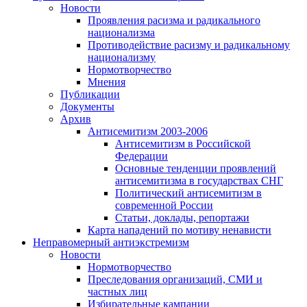
Новости
Проявления расизма и радикального
национализма
Противодействие расизму и радикальному
национализму
Нормотворчество
Мнения
Публикации
Документы
Архив
Антисемитизм 2003-2006
Антисемитизм в Российской
Федерации
Основные тенденции проявлений
антисемитизма в государствах СНГ
Политический антисемитизм в
современной России
Статьи, доклады, репортажи
Карта нападений по мотиву ненависти
Неправомерный антиэкстремизм
Новости
Нормотворчество
Преследования организаций, СМИ и
частных лиц
Избирательные кампании