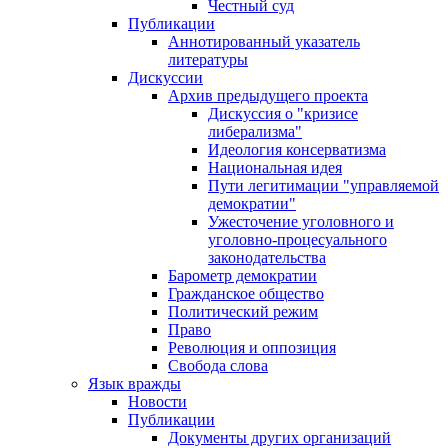
Честный суд
Публикации
Аннотированный указатель
литературы
Дискуссии
Архив предыдущего проекта
Дискуссия о "кризисе
либерализма"
Идеология консерватизма
Национальная идея
Пути легитимации "управляемой
демократии"
Ужесточение уголовного и
уголовно-процесуального
законодательства
Барометр демократии
Гражданское общество
Политический режим
Право
Революция и оппозиция
Свобода слова
Язык вражды
Новости
Публикации
Документы других организаций