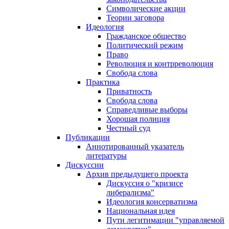
Символические акции
Теории заговора
Идеология
Гражданское общество
Политический режим
Право
Революция и контрреволюция
Свобода слова
Практика
Приватность
Свобода слова
Справедливые выборы
Хорошая полиция
Честный суд
Публикации
Аннотированный указатель
литературы
Дискуссии
Архив предыдущего проекта
Дискуссия о "кризисе
либерализма"
Идеология консерватизма
Национальная идея
Пути легитимации "управляемой