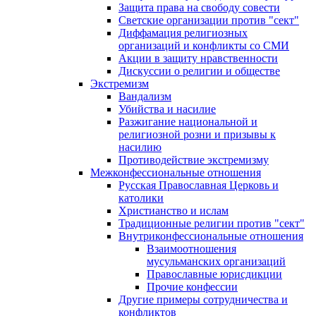
Защита права на свободу совести
Светские организации против "сект"
Диффамация религиозных
организаций и конфликты со СМИ
Акции в защиту нравственности
Дискуссии о религии и обществе
Экстремизм
Вандализм
Убийства и насилие
Разжигание национальной и
религиозной розни и призывы к
насилию
Противодействие экстремизму
Межконфессиональные отношения
Русская Православная Церковь и
католики
Христианство и ислам
Традиционные религии против "сект"
Внутриконфессиональные отношения
Взаимоотношения
мусульманских организаций
Православные юрисдикции
Прочие конфессии
Другие примеры сотрудничества и
конфликтов