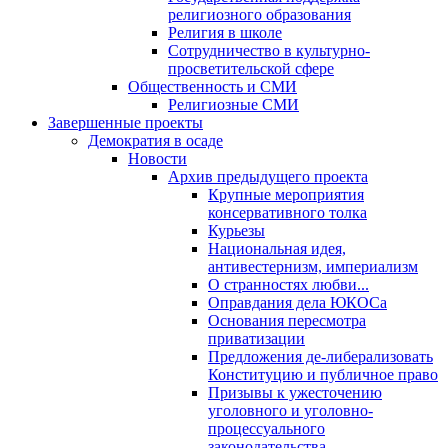
религиозного образования
Религия в школе
Сотрудничество в культурно-
просветительской сфере
Общественность и СМИ
Религиозные СМИ
Завершенные проекты
Демократия в осаде
Новости
Архив предыдущего проекта
Крупные мероприятия
консервативного толка
Курьезы
Национальная идея,
антивестернизм, империализм
О странностях любви...
Оправдания дела ЮКОСа
Основания пересмотра
приватизации
Предложения де-либерализовать
Конституцию и публичное право
Призывы к ужесточению
уголовного и уголовно-
процессуального
законодательства