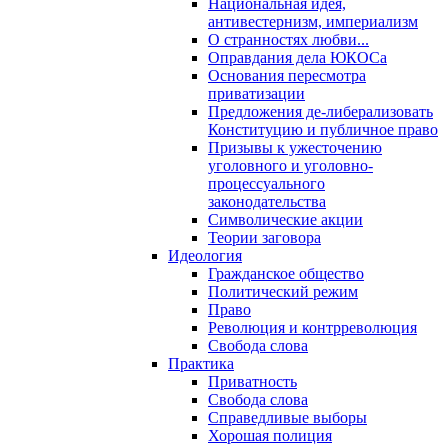
Национальная идея,
антивестернизм, империализм
О странностях любви...
Оправдания дела ЮКОСа
Основания пересмотра
приватизации
Предложения де-либерализовать
Конституцию и публичное право
Призывы к ужесточению
уголовного и уголовно-
процессуального
законодательства
Символические акции
Теории заговора
Идеология
Гражданское общество
Политический режим
Право
Революция и контрреволюция
Свобода слова
Практика
Приватность
Свобода слова
Справедливые выборы
Хорошая полиция