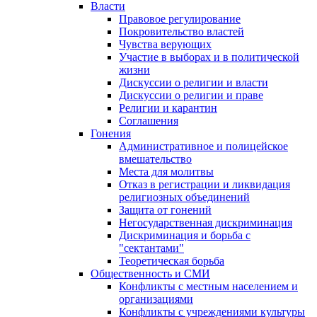
Власти
Правовое регулирование
Покровительство властей
Чувства верующих
Участие в выборах и в политической
жизни
Дискуссии о религии и власти
Дискуссии о религии и праве
Религии и карантин
Соглашения
Гонения
Административное и полицейское
вмешательство
Места для молитвы
Отказ в регистрации и ликвидация
религиозных объединений
Защита от гонений
Негосударственная дискриминация
Дискриминация и борьба с
"сектантами"
Теоретическая борьба
Общественность и СМИ
Конфликты с местным населением и
организациями
Конфликты с учреждениями культуры