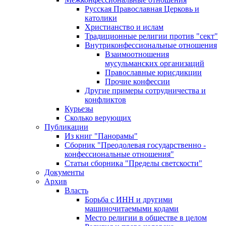
Русская Православная Церковь и
католики
Христианство и ислам
Традиционные религии против "сект"
Внутриконфессиональные отношения
Взаимоотношения
мусульманских организаций
Православные юрисдикции
Прочие конфессии
Другие примеры сотрудничества и
конфликтов
Курьезы
Сколько верующих
Публикации
Из книг "Панорамы"
Сборник "Преодолевая государственно -
конфессиональные отношения"
Статьи сборника "Пределы светскости"
Документы
Архив
Власть
Борьба с ИНН и другими
машиночитаемыми кодами
Место религии в обществе в целом