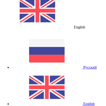
English
Русский
English