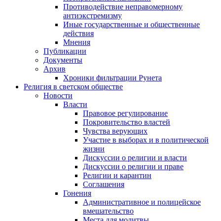
Противодействие неправомерному
антиэкстремизму
Иные государственные и общественные
действия
Мнения
Публикации
Документы
Архив
Хроники фильтрации Рунета
Религия в светском обществе
Новости
Власти
Правовое регулирование
Покровительство властей
Чувства верующих
Участие в выборах и в политической
жизни
Дискуссии о религии и власти
Дискуссии о религии и праве
Религии и карантин
Соглашения
Гонения
Административное и полицейское
вмешательство
Места для молитвы