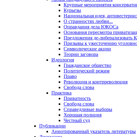
Крупные мероприятия консервати
Курьезы
Национальная идея, антивестерни
О странностях любви...
Оправдания дела ЮКОСа
Основания пересмотра приватиза
Предложения де-либерализовать 
Призывы к ужесточению уголовног
Символические акции
Теории заговора
Идеология
Гражданское общество
Политический режим
Право
Революция и контрреволюция
Свобода слова
Практика
Приватность
Свобода слова
Справедливые выборы
Хорошая полиция
Честный суд
Публикации
Аннотированный указатель литературы
Дискуссии