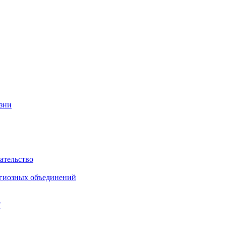
изни
ательство
игиозных объединений
"