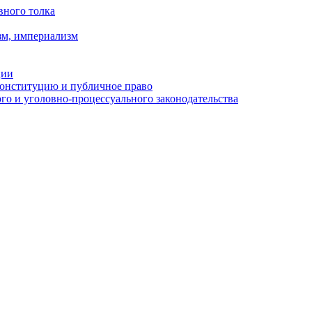
вного толка
зм, империализм
ции
Конституцию и публичное право
о и уголовно-процессуального законодательства