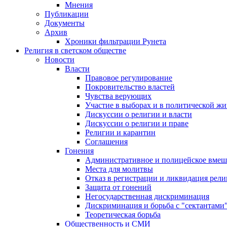
Мнения
Публикации
Документы
Архив
Хроники фильтрации Рунета
Религия в светском обществе
Новости
Власти
Правовое регулирование
Покровительство властей
Чувства верующих
Участие в выборах и в политической ж
Дискуссии о религии и власти
Дискуссии о религии и праве
Религии и карантин
Соглашения
Гонения
Административное и полицейское вмеш
Места для молитвы
Отказ в регистрации и ликвидация рел
Защита от гонений
Негосударственная дискриминация
Дискриминация и борьба с "сектантами
Теоретическая борьба
Общественность и СМИ