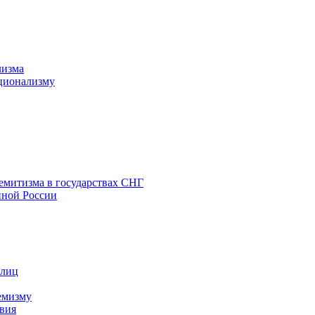
лизма
ционализму
емитизма в государствах СНГ
нной России
 лиц
емизму
вия