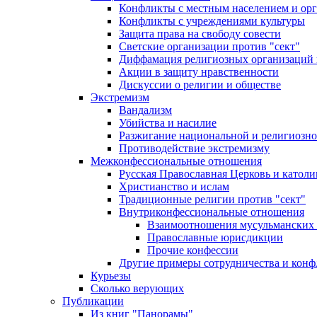
Конфликты с местным населением и ор
Конфликты с учреждениями культуры
Защита права на свободу совести
Светские организации против "сект"
Диффамация религиозных организаций
Акции в защиту нравственности
Дискуссии о религии и обществе
Экстремизм
Вандализм
Убийства и насилие
Разжигание национальной и религиозно
Противодействие экстремизму
Межконфессиональные отношения
Русская Православная Церковь и католи
Христианство и ислам
Традиционные религии против "сект"
Внутриконфессиональные отношения
Взаимоотношения мусульманских 
Православные юрисдикции
Прочие конфессии
Другие примеры сотрудничества и конф
Курьезы
Сколько верующих
Публикации
Из книг "Панорамы"