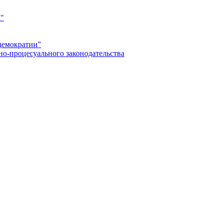
а"
демократии"
но-процесуального законодательства