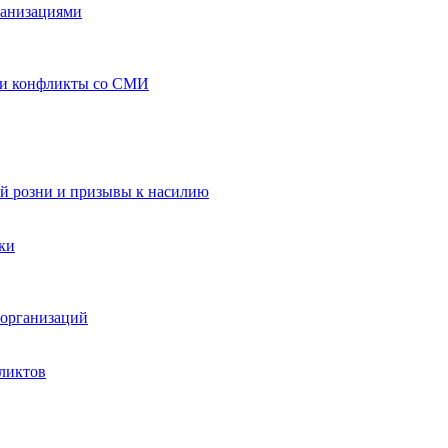
ганизациями
 и конфликты со СМИ
й розни и призывы к насилию
ки
организаций
ликтов