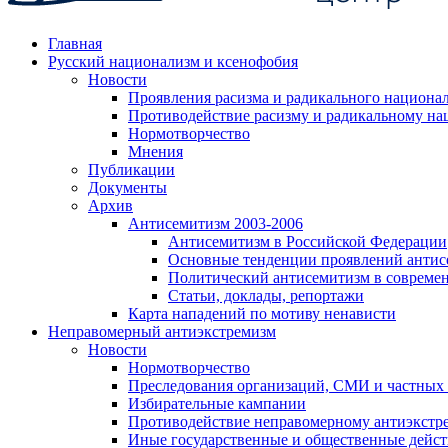
Главная
Русский национализм и ксенофобия
Новости
Проявления расизма и радикального национа
Противодействие расизму и радикальному на
Нормотворчество
Мнения
Публикации
Документы
Архив
Антисемитизм 2003-2006
Антисемитизм в Российской Федерации
Основные тенденции проявлений антис
Политический антисемитизм в совреме
Статьи, доклады, репортажи
Карта нападений по мотиву ненависти
Неправомерный антиэкстремизм
Новости
Нормотворчество
Преследования организаций, СМИ и частных
Избирательные кампании
Противодействие неправомерному антиэкстр
Иные государственные и общественные дейст