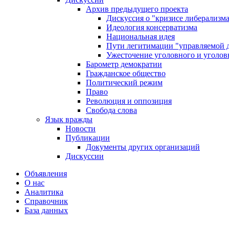
Архив предыдущего проекта
Дискуссия о "кризисе либерализм
Идеология консерватизма
Национальная идея
Пути легитимации "управляемой 
Ужесточение уголовного и уголов
Барометр демократии
Гражданское общество
Политический режим
Право
Революция и оппозиция
Свобода слова
Язык вражды
Новости
Публикации
Документы других организаций
Дискуссии
Объявления
О нас
Аналитика
Справочник
База данных