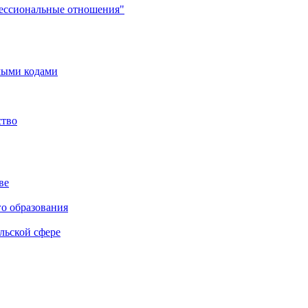
фессиональные отношения"
мыми кодами
ство
ве
го образования
льской сфере