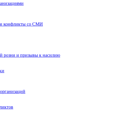
ганизациями
 и конфликты со СМИ
й розни и призывы к насилию
ки
организаций
ликтов