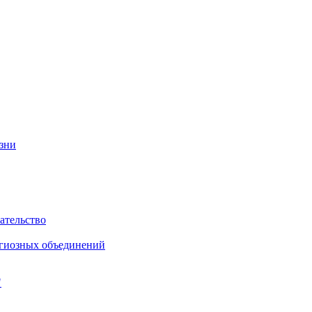
изни
ательство
игиозных объединений
"