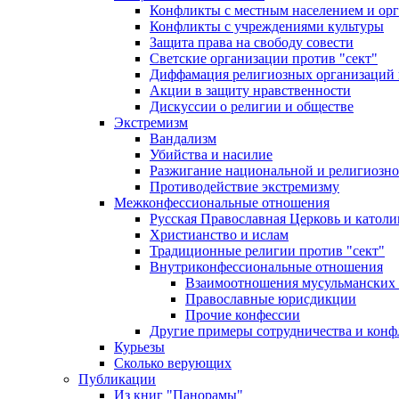
Конфликты с местным населением и ор
Конфликты с учреждениями культуры
Защита права на свободу совести
Светские организации против "сект"
Диффамация религиозных организаций
Акции в защиту нравственности
Дискуссии о религии и обществе
Экстремизм
Вандализм
Убийства и насилие
Разжигание национальной и религиозно
Противодействие экстремизму
Межконфессиональные отношения
Русская Православная Церковь и католи
Христианство и ислам
Традиционные религии против "сект"
Внутриконфессиональные отношения
Взаимоотношения мусульманских 
Православные юрисдикции
Прочие конфессии
Другие примеры сотрудничества и конф
Курьезы
Сколько верующих
Публикации
Из книг "Панорамы"