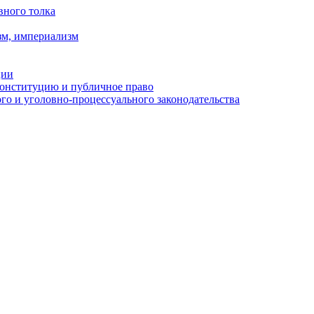
вного толка
зм, империализм
ции
Конституцию и публичное право
о и уголовно-процессуального законодательства