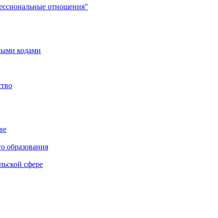
фессиональные отношения"
мыми кодами
ство
ве
го образования
льской сфере