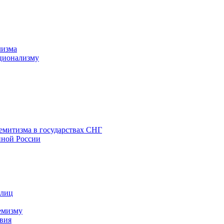
лизма
ционализму
емитизма в государствах СНГ
нной России
 лиц
емизму
вия