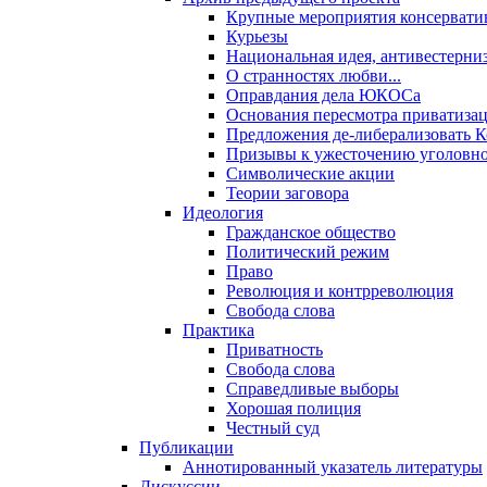
Крупные мероприятия консервати
Курьезы
Национальная идея, антивестерни
О странностях любви...
Оправдания дела ЮКОСа
Основания пересмотра приватиза
Предложения де-либерализовать 
Призывы к ужесточению уголовног
Символические акции
Теории заговора
Идеология
Гражданское общество
Политический режим
Право
Революция и контрреволюция
Свобода слова
Практика
Приватность
Свобода слова
Справедливые выборы
Хорошая полиция
Честный суд
Публикации
Аннотированный указатель литературы
Дискуссии