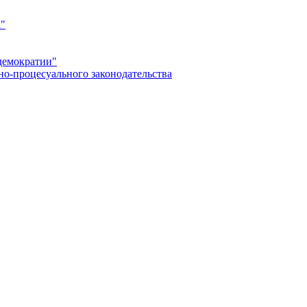
а"
демократии"
но-процесуального законодательства