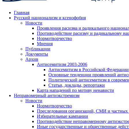
Главная
Русский национализм и ксенофобия
Новости
Проявления расизма и радикального национа
Противодействие расизму и радикальному на
Нормотворчество
Мнения
Публикации
Документы
Архив
Антисемитизм 2003-2006
Антисемитизм в Российской Федерации
Основные тенденции проявлений антис
Политический антисемитизм в совреме
Статьи, доклады, репортажи
Карта нападений по мотиву ненависти
Неправомерный антиэкстремизм
Новости
Нормотворчество
Преследования организаций, СМИ и частных
Избирательные кампании
Противодействие неправомерному антиэкстр
Иные государственные и общественные дейст