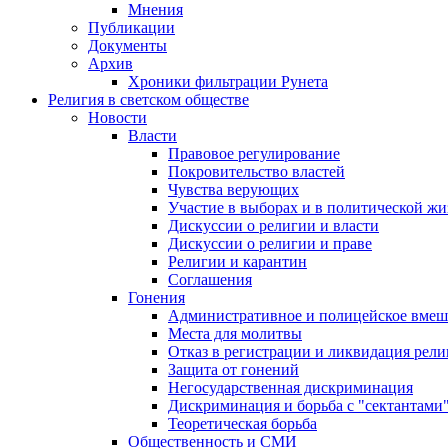
Мнения
Публикации
Документы
Архив
Хроники фильтрации Рунета
Религия в светском обществе
Новости
Власти
Правовое регулирование
Покровительство властей
Чувства верующих
Участие в выборах и в политической ж
Дискуссии о религии и власти
Дискуссии о религии и праве
Религии и карантин
Соглашения
Гонения
Административное и полицейское вмеш
Места для молитвы
Отказ в регистрации и ликвидация рел
Защита от гонений
Негосударственная дискриминация
Дискриминация и борьба с "сектантами
Теоретическая борьба
Общественность и СМИ