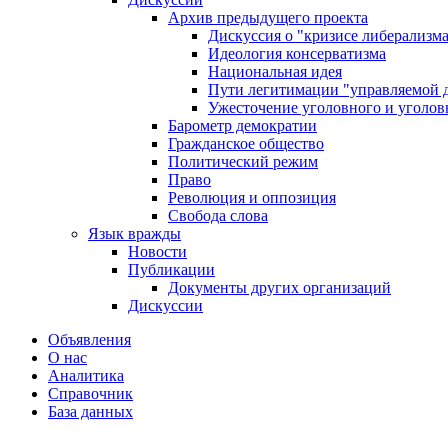
Архив предыдущего проекта
Дискуссия о "кризисе либерализм
Идеология консерватизма
Национальная идея
Пути легитимации "управляемой 
Ужесточение уголовного и уголов
Барометр демократии
Гражданское общество
Политический режим
Право
Революция и оппозиция
Свобода слова
Язык вражды
Новости
Публикации
Документы других организаций
Дискуссии
Объявления
О нас
Аналитика
Справочник
База данных