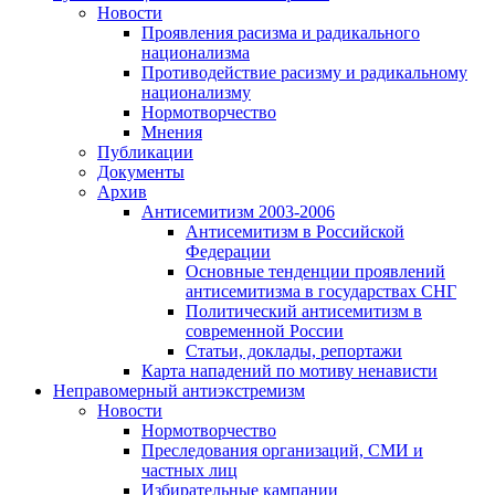
Новости
Проявления расизма и радикального
национализма
Противодействие расизму и радикальному
национализму
Нормотворчество
Мнения
Публикации
Документы
Архив
Антисемитизм 2003-2006
Антисемитизм в Российской
Федерации
Основные тенденции проявлений
антисемитизма в государствах СНГ
Политический антисемитизм в
современной России
Статьи, доклады, репортажи
Карта нападений по мотиву ненависти
Неправомерный антиэкстремизм
Новости
Нормотворчество
Преследования организаций, СМИ и
частных лиц
Избирательные кампании