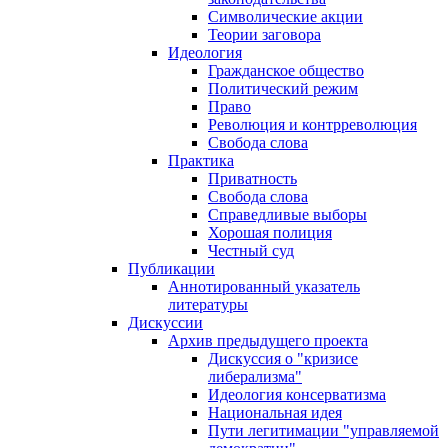
Символические акции
Теории заговора
Идеология
Гражданское общество
Политический режим
Право
Революция и контрреволюция
Свобода слова
Практика
Приватность
Свобода слова
Справедливые выборы
Хорошая полиция
Честный суд
Публикации
Аннотированный указатель
литературы
Дискуссии
Архив предыдущего проекта
Дискуссия о "кризисе
либерализма"
Идеология консерватизма
Национальная идея
Пути легитимации "управляемой