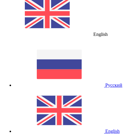
English
Русский
English