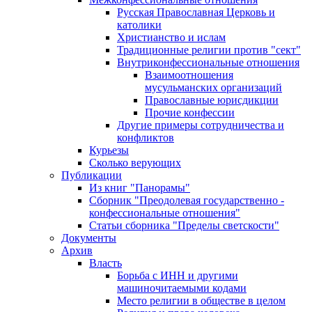
Русская Православная Церковь и
католики
Христианство и ислам
Традиционные религии против "сект"
Внутриконфессиональные отношения
Взаимоотношения
мусульманских организаций
Православные юрисдикции
Прочие конфессии
Другие примеры сотрудничества и
конфликтов
Курьезы
Сколько верующих
Публикации
Из книг "Панорамы"
Сборник "Преодолевая государственно -
конфессиональные отношения"
Статьи сборника "Пределы светскости"
Документы
Архив
Власть
Борьба с ИНН и другими
машиночитаемыми кодами
Место религии в обществе в целом