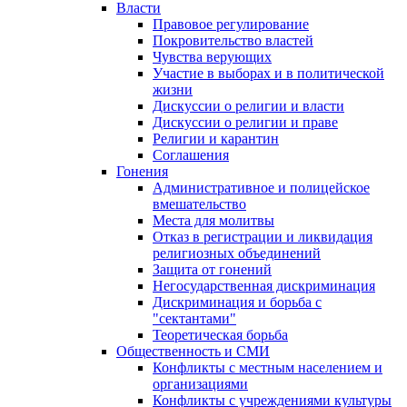
Власти
Правовое регулирование
Покровительство властей
Чувства верующих
Участие в выборах и в политической
жизни
Дискуссии о религии и власти
Дискуссии о религии и праве
Религии и карантин
Соглашения
Гонения
Административное и полицейское
вмешательство
Места для молитвы
Отказ в регистрации и ликвидация
религиозных объединений
Защита от гонений
Негосударственная дискриминация
Дискриминация и борьба с
"сектантами"
Теоретическая борьба
Общественность и СМИ
Конфликты с местным населением и
организациями
Конфликты с учреждениями культуры