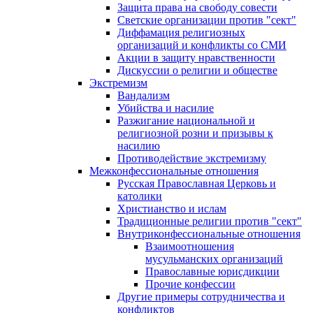
Защита права на свободу совести
Светские организации против "сект"
Диффамация религиозных
организаций и конфликты со СМИ
Акции в защиту нравственности
Дискуссии о религии и обществе
Экстремизм
Вандализм
Убийства и насилие
Разжигание национальной и
религиозной розни и призывы к
насилию
Противодействие экстремизму
Межконфессиональные отношения
Русская Православная Церковь и
католики
Христианство и ислам
Традиционные религии против "сект"
Внутриконфессиональные отношения
Взаимоотношения
мусульманских организаций
Православные юрисдикции
Прочие конфессии
Другие примеры сотрудничества и
конфликтов