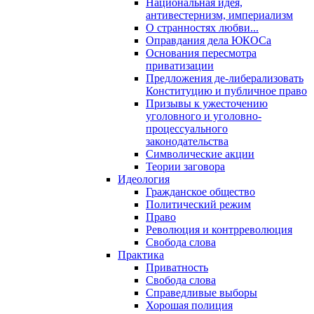
Национальная идея,
антивестернизм, империализм
О странностях любви...
Оправдания дела ЮКОСа
Основания пересмотра
приватизации
Предложения де-либерализовать
Конституцию и публичное право
Призывы к ужесточению
уголовного и уголовно-
процессуального
законодательства
Символические акции
Теории заговора
Идеология
Гражданское общество
Политический режим
Право
Революция и контрреволюция
Свобода слова
Практика
Приватность
Свобода слова
Справедливые выборы
Хорошая полиция