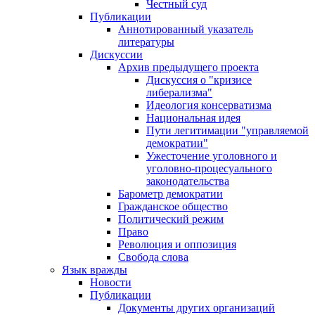
Честный суд
Публикации
Аннотированный указатель
литературы
Дискуссии
Архив предыдущего проекта
Дискуссия о "кризисе
либерализма"
Идеология консерватизма
Национальная идея
Пути легитимации "управляемой
демократии"
Ужесточение уголовного и
уголовно-процесуального
законодательства
Барометр демократии
Гражданское общество
Политический режим
Право
Революция и оппозиция
Свобода слова
Язык вражды
Новости
Публикации
Документы других организаций