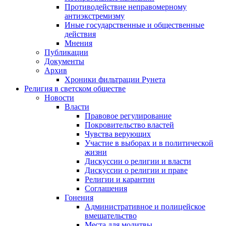
Противодействие неправомерному
антиэкстремизму
Иные государственные и общественные
действия
Мнения
Публикации
Документы
Архив
Хроники фильтрации Рунета
Религия в светском обществе
Новости
Власти
Правовое регулирование
Покровительство властей
Чувства верующих
Участие в выборах и в политической
жизни
Дискуссии о религии и власти
Дискуссии о религии и праве
Религии и карантин
Соглашения
Гонения
Административное и полицейское
вмешательство
Места для молитвы