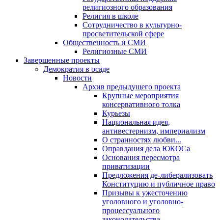
религиозного образования
Религия в школе
Сотрудничество в культурно-
просветительской сфере
Общественность и СМИ
Религиозные СМИ
Завершенные проекты
Демократия в осаде
Новости
Архив предыдущего проекта
Крупные мероприятия
консервативного толка
Курьезы
Национальная идея,
антивестернизм, империализм
О странностях любви...
Оправдания дела ЮКОСа
Основания пересмотра
приватизации
Предложения де-либерализовать
Конституцию и публичное право
Призывы к ужесточению
уголовного и уголовно-
процессуального
законодательства