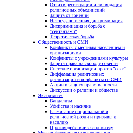
Отказ в регистрации и ликвидация
религиозных объединений
Защита от гонений
Негосударственная дискриминация
Дискриминация и борьба с
"сектантами"
Теоретическая борьба
Общественность и СМИ
Конфликты с местным населением и
организациями
Конфликты с учреждениями культуры
Защита права на свободу совести
Светские организации против "сект"
Диффамация религиозных
организаций и конфликты со СМИ
Акции в защиту нравственности
Дискуссии о религии и обществе
Экстремизм
Вандализм
Убийства и насилие
Разжигание национальной и
религиозной розни и призывы к
насилию
Противодействие экстремизму
Межконфессиональные отношения