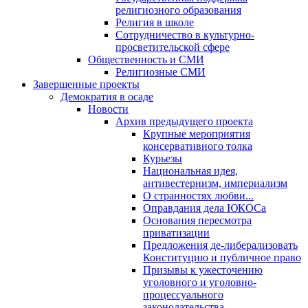
религиозного образования
Религия в школе
Сотрудничество в культурно-
просветительской сфере
Общественность и СМИ
Религиозные СМИ
Завершенные проекты
Демократия в осаде
Новости
Архив предыдущего проекта
Крупные мероприятия
консервативного толка
Курьезы
Национальная идея,
антивестернизм, империализм
О странностях любви...
Оправдания дела ЮКОСа
Основания пересмотра
приватизации
Предложения де-либерализовать
Конституцию и публичное право
Призывы к ужесточению
уголовного и уголовно-
процессуального
законодательства