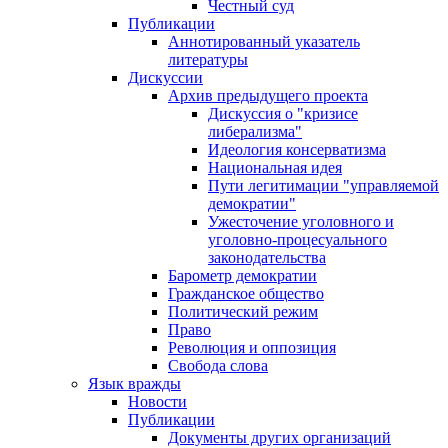
Честный суд
Публикации
Аннотированный указатель
литературы
Дискуссии
Архив предыдущего проекта
Дискуссия о "кризисе
либерализма"
Идеология консерватизма
Национальная идея
Пути легитимации "управляемой
демократии"
Ужесточение уголовного и
уголовно-процесуального
законодательства
Барометр демократии
Гражданское общество
Политический режим
Право
Революция и оппозиция
Свобода слова
Язык вражды
Новости
Публикации
Документы других организаций