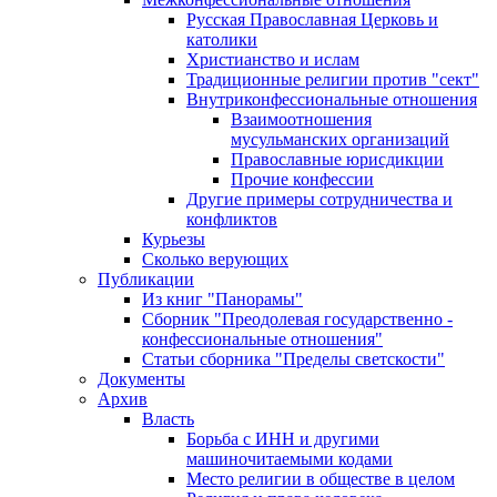
Русская Православная Церковь и
католики
Христианство и ислам
Традиционные религии против "сект"
Внутриконфессиональные отношения
Взаимоотношения
мусульманских организаций
Православные юрисдикции
Прочие конфессии
Другие примеры сотрудничества и
конфликтов
Курьезы
Сколько верующих
Публикации
Из книг "Панорамы"
Сборник "Преодолевая государственно -
конфессиональные отношения"
Статьи сборника "Пределы светскости"
Документы
Архив
Власть
Борьба с ИНН и другими
машиночитаемыми кодами
Место религии в обществе в целом