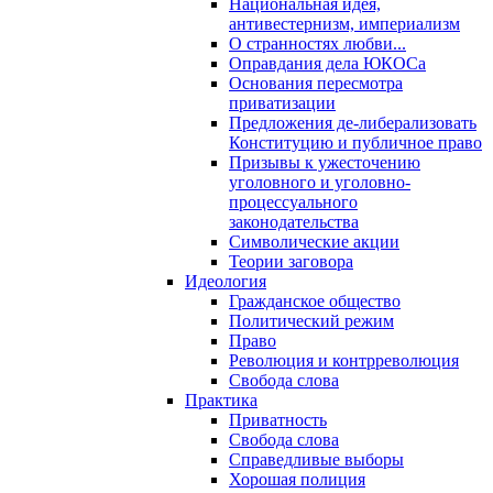
Национальная идея,
антивестернизм, империализм
О странностях любви...
Оправдания дела ЮКОСа
Основания пересмотра
приватизации
Предложения де-либерализовать
Конституцию и публичное право
Призывы к ужесточению
уголовного и уголовно-
процессуального
законодательства
Символические акции
Теории заговора
Идеология
Гражданское общество
Политический режим
Право
Революция и контрреволюция
Свобода слова
Практика
Приватность
Свобода слова
Справедливые выборы
Хорошая полиция