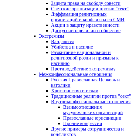
Защита права на свободу совести
Светские организации против "сект"
Диффамация религиозных
организаций и конфликты со СМИ
Акции в защиту нравственности
Дискуссии о религии и обществе
Экстремизм
Вандализм
Убийства и насилие
Разжигание национальной и
религиозной розни и призывы к
насилию
Противодействие экстремизму
Межконфессиональные отношения
Русская Православная Церковь и
католики
Христианство и ислам
Традиционные религии против "сект"
Внутриконфессиональные отношения
Взаимоотношения
мусульманских организаций
Православные юрисдикции
Прочие конфессии
Другие примеры сотрудничества и
конфликтов