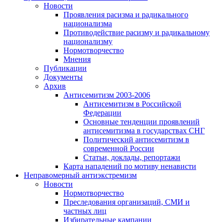
Новости
Проявления расизма и радикального
национализма
Противодействие расизму и радикальному
национализму
Нормотворчество
Мнения
Публикации
Документы
Архив
Антисемитизм 2003-2006
Антисемитизм в Российской
Федерации
Основные тенденции проявлений
антисемитизма в государствах СНГ
Политический антисемитизм в
современной России
Статьи, доклады, репортажи
Карта нападений по мотиву ненависти
Неправомерный антиэкстремизм
Новости
Нормотворчество
Преследования организаций, СМИ и
частных лиц
Избирательные кампании