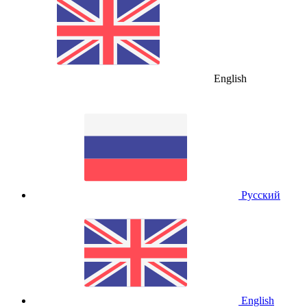
English
Русский
English