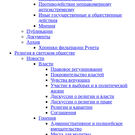
Противодействие неправомерному
антиэкстремизму
Иные государственные и общественные
действия
Мнения
Публикации
Документы
Архив
Хроники фильтрации Рунета
Религия в светском обществе
Новости
Власти
Правовое регулирование
Покровительство властей
Чувства верующих
Участие в выборах и в политической
жизни
Дискуссии о религии и власти
Дискуссии о религии и праве
Религии и карантин
Соглашения
Гонения
Административное и полицейское
вмешательство
Места для молитвы