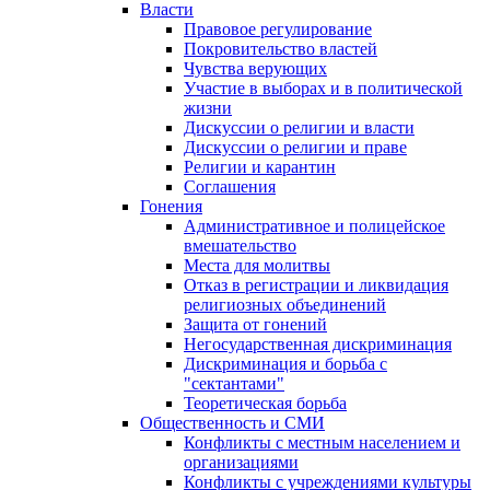
Власти
Правовое регулирование
Покровительство властей
Чувства верующих
Участие в выборах и в политической
жизни
Дискуссии о религии и власти
Дискуссии о религии и праве
Религии и карантин
Соглашения
Гонения
Административное и полицейское
вмешательство
Места для молитвы
Отказ в регистрации и ликвидация
религиозных объединений
Защита от гонений
Негосударственная дискриминация
Дискриминация и борьба с
"сектантами"
Теоретическая борьба
Общественность и СМИ
Конфликты с местным населением и
организациями
Конфликты с учреждениями культуры