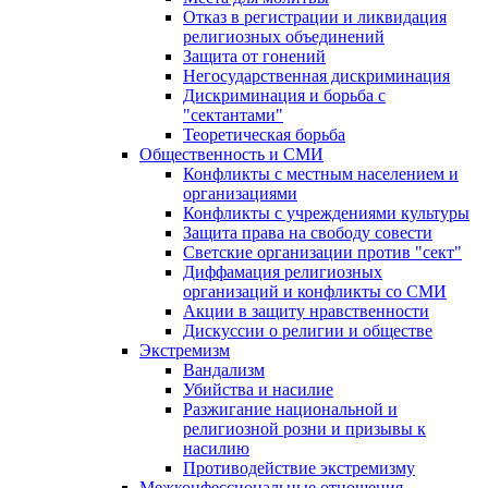
Отказ в регистрации и ликвидация
религиозных объединений
Защита от гонений
Негосударственная дискриминация
Дискриминация и борьба с
"сектантами"
Теоретическая борьба
Общественность и СМИ
Конфликты с местным населением и
организациями
Конфликты с учреждениями культуры
Защита права на свободу совести
Светские организации против "сект"
Диффамация религиозных
организаций и конфликты со СМИ
Акции в защиту нравственности
Дискуссии о религии и обществе
Экстремизм
Вандализм
Убийства и насилие
Разжигание национальной и
религиозной розни и призывы к
насилию
Противодействие экстремизму
Межконфессиональные отношения