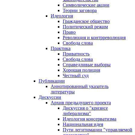
Символические акции
Теории заговора
Идеология
Гражданское общество
Политический режим
Право
Революция и контрреволюция
Свобода слова
Практика
Приватность
Свобода слова
Справедливые выборы
Хорошая полиция
Честный суд
Публикации
Аннотированный указатель
литературы
Дискуссии
Архив предыдущего проекта
Дискуссия о "кризисе
либерализма"
Идеология консерватизма
Национальная идея
Пути легитимации "управляемой