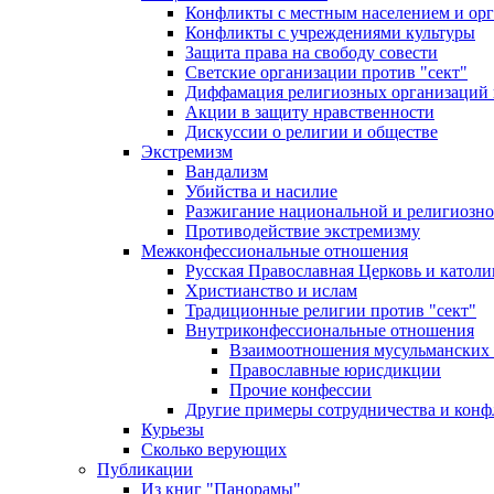
Конфликты с местным населением и ор
Конфликты с учреждениями культуры
Защита права на свободу совести
Светские организации против "сект"
Диффамация религиозных организаций
Акции в защиту нравственности
Дискуссии о религии и обществе
Экстремизм
Вандализм
Убийства и насилие
Разжигание национальной и религиозно
Противодействие экстремизму
Межконфессиональные отношения
Русская Православная Церковь и католи
Христианство и ислам
Традиционные религии против "сект"
Внутриконфессиональные отношения
Взаимоотношения мусульманских 
Православные юрисдикции
Прочие конфессии
Другие примеры сотрудничества и конф
Курьезы
Сколько верующих
Публикации
Из книг "Панорамы"