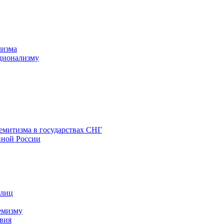
лизма
ционализму
емитизма в государствах СНГ
нной России
 лиц
емизму
вия