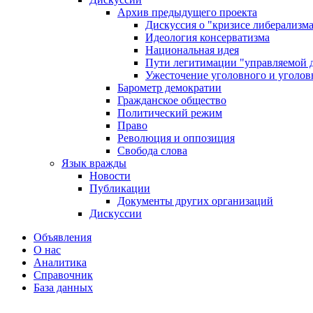
Архив предыдущего проекта
Дискуссия о "кризисе либерализм
Идеология консерватизма
Национальная идея
Пути легитимации "управляемой 
Ужесточение уголовного и уголов
Барометр демократии
Гражданское общество
Политический режим
Право
Революция и оппозиция
Свобода слова
Язык вражды
Новости
Публикации
Документы других организаций
Дискуссии
Объявления
О нас
Аналитика
Справочник
База данных