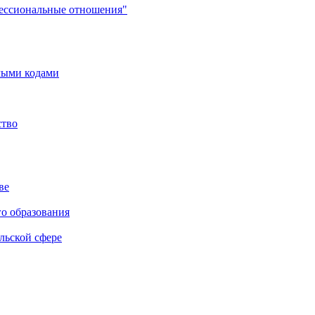
фессиональные отношения"
мыми кодами
ство
ве
го образования
льской сфере