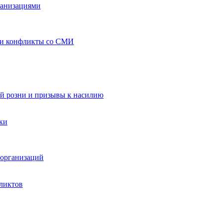
ганизациями
 и конфликты со СМИ
й розни и призывы к насилию
ки
организаций
ликтов