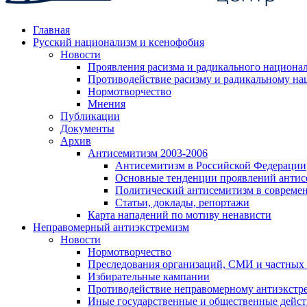
Главная
Русский национализм и ксенофобия
Новости
Проявления расизма и радикального национа
Противодействие расизму и радикальному на
Нормотворчество
Мнения
Публикации
Документы
Архив
Антисемитизм 2003-2006
Антисемитизм в Российской Федерации
Основные тенденции проявлений антис
Политический антисемитизм в совреме
Статьи, доклады, репортажи
Карта нападений по мотиву ненависти
Неправомерный антиэкстремизм
Новости
Нормотворчество
Преследования организаций, СМИ и частных
Избирательные кампании
Противодействие неправомерному антиэкстр
Иные государственные и общественные дейст