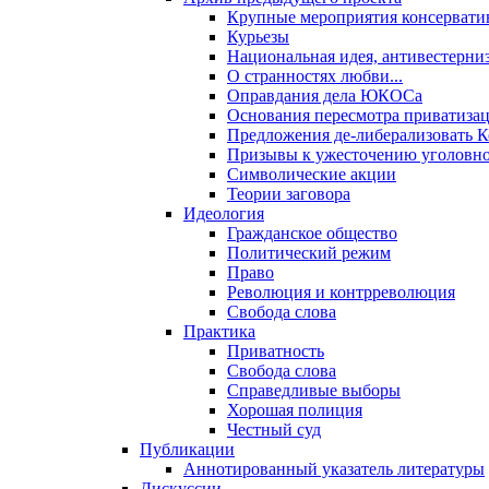
Крупные мероприятия консервати
Курьезы
Национальная идея, антивестерни
О странностях любви...
Оправдания дела ЮКОСа
Основания пересмотра приватиза
Предложения де-либерализовать 
Призывы к ужесточению уголовног
Символические акции
Теории заговора
Идеология
Гражданское общество
Политический режим
Право
Революция и контрреволюция
Свобода слова
Практика
Приватность
Свобода слова
Справедливые выборы
Хорошая полиция
Честный суд
Публикации
Аннотированный указатель литературы
Дискуссии