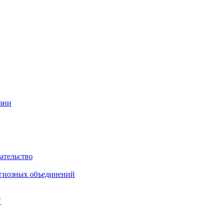
изни
ательство
игиозных объединений
"