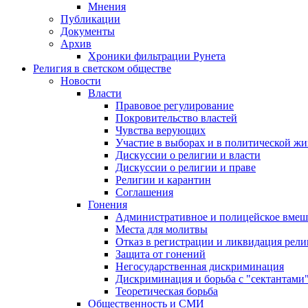
Мнения
Публикации
Документы
Архив
Хроники фильтрации Рунета
Религия в светском обществе
Новости
Власти
Правовое регулирование
Покровительство властей
Чувства верующих
Участие в выборах и в политической ж
Дискуссии о религии и власти
Дискуссии о религии и праве
Религии и карантин
Соглашения
Гонения
Административное и полицейское вмеш
Места для молитвы
Отказ в регистрации и ликвидация рел
Защита от гонений
Негосударственная дискриминация
Дискриминация и борьба с "сектантами
Теоретическая борьба
Общественность и СМИ