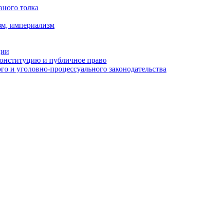
вного толка
зм, империализм
ции
Конституцию и публичное право
о и уголовно-процессуального законодательства