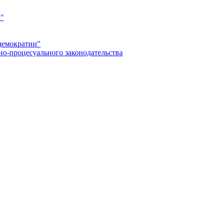
а"
демократии"
но-процесуального законодательства