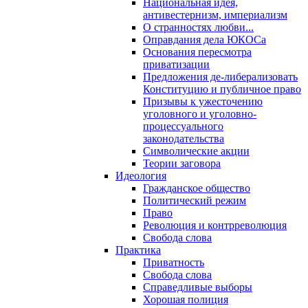
Национальная идея,
антивестернизм, империализм
О странностях любви...
Оправдания дела ЮКОСа
Основания пересмотра
приватизации
Предложения де-либерализовать
Конституцию и публичное право
Призывы к ужесточению
уголовного и уголовно-
процессуального
законодательства
Символические акции
Теории заговора
Идеология
Гражданское общество
Политический режим
Право
Революция и контрреволюция
Свобода слова
Практика
Приватность
Свобода слова
Справедливые выборы
Хорошая полиция