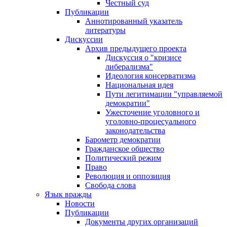
Честный суд
Публикации
Аннотированный указатель
литературы
Дискуссии
Архив предыдущего проекта
Дискуссия о "кризисе
либерализма"
Идеология консерватизма
Национальная идея
Пути легитимации "управляемой
демократии"
Ужесточение уголовного и
уголовно-процесуального
законодательства
Барометр демократии
Гражданское общество
Политический режим
Право
Революция и оппозиция
Свобода слова
Язык вражды
Новости
Публикации
Документы других организаций