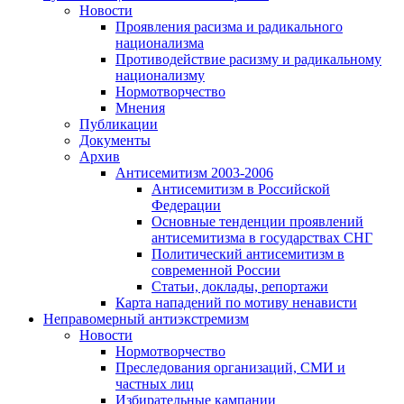
Новости
Проявления расизма и радикального
национализма
Противодействие расизму и радикальному
национализму
Нормотворчество
Мнения
Публикации
Документы
Архив
Антисемитизм 2003-2006
Антисемитизм в Российской
Федерации
Основные тенденции проявлений
антисемитизма в государствах СНГ
Политический антисемитизм в
современной России
Статьи, доклады, репортажи
Карта нападений по мотиву ненависти
Неправомерный антиэкстремизм
Новости
Нормотворчество
Преследования организаций, СМИ и
частных лиц
Избирательные кампании