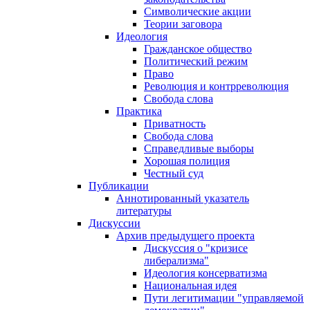
Символические акции
Теории заговора
Идеология
Гражданское общество
Политический режим
Право
Революция и контрреволюция
Свобода слова
Практика
Приватность
Свобода слова
Справедливые выборы
Хорошая полиция
Честный суд
Публикации
Аннотированный указатель
литературы
Дискуссии
Архив предыдущего проекта
Дискуссия о "кризисе
либерализма"
Идеология консерватизма
Национальная идея
Пути легитимации "управляемой