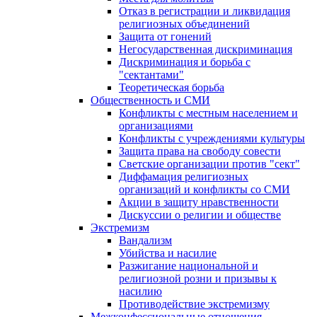
Отказ в регистрации и ликвидация
религиозных объединений
Защита от гонений
Негосударственная дискриминация
Дискриминация и борьба с
"сектантами"
Теоретическая борьба
Общественность и СМИ
Конфликты с местным населением и
организациями
Конфликты с учреждениями культуры
Защита права на свободу совести
Светские организации против "сект"
Диффамация религиозных
организаций и конфликты со СМИ
Акции в защиту нравственности
Дискуссии о религии и обществе
Экстремизм
Вандализм
Убийства и насилие
Разжигание национальной и
религиозной розни и призывы к
насилию
Противодействие экстремизму
Межконфессиональные отношения