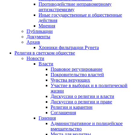
Противодействие неправомерному
антиэкстремизму
Иные государственные и общественные
действия
Мнения
Публикации
Документы
Архив
Хроники фильтрации Рунета
Религия в светском обществе
Новости
Власти
Правовое регулирование
Покровительство властей
Чувства верующих
Участие в выборах и в политической
жизни
Дискуссии о религии и власти
Дискуссии о религии и праве
Религии и карантин
Соглашения
Гонения
Административное и полицейское
вмешательство
Места для молитвы