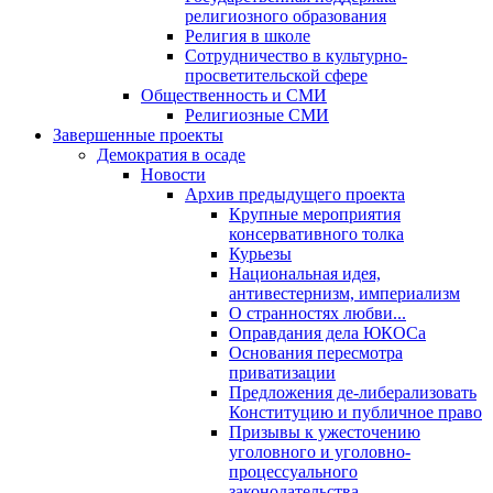
религиозного образования
Религия в школе
Сотрудничество в культурно-
просветительской сфере
Общественность и СМИ
Религиозные СМИ
Завершенные проекты
Демократия в осаде
Новости
Архив предыдущего проекта
Крупные мероприятия
консервативного толка
Курьезы
Национальная идея,
антивестернизм, империализм
О странностях любви...
Оправдания дела ЮКОСа
Основания пересмотра
приватизации
Предложения де-либерализовать
Конституцию и публичное право
Призывы к ужесточению
уголовного и уголовно-
процессуального
законодательства