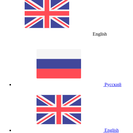
English
Русский
English