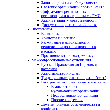
Защита права на свободу совести
Светские организации против "сект"
Диффамация религиозных
организаций и конфликты со СМИ
Акции в защиту нравственности
Дискуссии о религии и обществе
Экстремизм
Вандализм
Убийства и насилие
Разжигание национальной и
религиозной розни и призывы к
насилию
Противодействие экстремизму
Межконфессиональные отношения
Русская Православная Церковь и
католики
Христианство и ислам
Традиционные религии против "сект"
Внутриконфессиональные отношения
Взаимоотношения
мусульманских организаций
Православные юрисдикции
Прочие конфессии
Другие примеры сотрудничества и
конфликтов