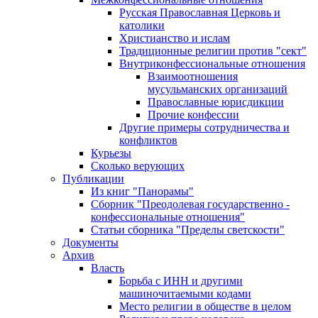
Русская Православная Церковь и
католики
Христианство и ислам
Традиционные религии против "сект"
Внутриконфессиональные отношения
Взаимоотношения
мусульманских организаций
Православные юрисдикции
Прочие конфессии
Другие примеры сотрудничества и
конфликтов
Курьезы
Сколько верующих
Публикации
Из книг "Панорамы"
Сборник "Преодолевая государственно -
конфессиональные отношения"
Статьи сборника "Пределы светскости"
Документы
Архив
Власть
Борьба с ИНН и другими
машиночитаемыми кодами
Место религии в обществе в целом