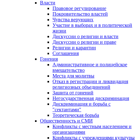
Власти
Правовое регулирование
Покровительство властей
Чувства верующих
Участие в выборах и в политической
жизни
Дискуссии о религии и власти
Дискуссии о религии и праве
Религии и карантин
Соглашения
Гонения
Административное и полицейское
вмешательство
Места для молитвы
Отказ в регистрации и ликвидация
религиозных объединений
Защита от гонений
Негосударственная дискриминация
Дискриминация и борьба с
"сектантами"
Теоретическая борьба
Общественность и СМИ
Конфликты с местным населением и
организациями
Конфликты с учреждениями культуры