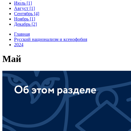
Июль [1]
Август [1]
Сентябрь [4]
Ноябрь [1]
Декабрь [2]
Главная
Русский национализм и ксенофобия
2024
Май