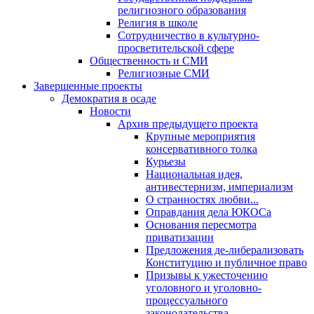
религиозного образования
Религия в школе
Сотрудничество в культурно-
просветительской сфере
Общественность и СМИ
Религиозные СМИ
Завершенные проекты
Демократия в осаде
Новости
Архив предыдущего проекта
Крупные мероприятия
консервативного толка
Курьезы
Национальная идея,
антивестернизм, империализм
О странностях любви...
Оправдания дела ЮКОСа
Основания пересмотра
приватизации
Предложения де-либерализовать
Конституцию и публичное право
Призывы к ужесточению
уголовного и уголовно-
процессуального
законодательства