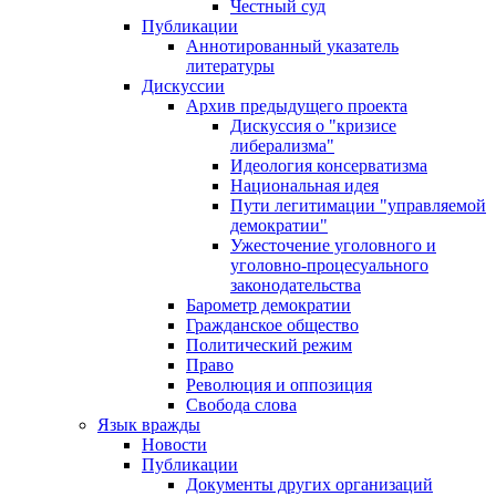
Честный суд
Публикации
Аннотированный указатель
литературы
Дискуссии
Архив предыдущего проекта
Дискуссия о "кризисе
либерализма"
Идеология консерватизма
Национальная идея
Пути легитимации "управляемой
демократии"
Ужесточение уголовного и
уголовно-процесуального
законодательства
Барометр демократии
Гражданское общество
Политический режим
Право
Революция и оппозиция
Свобода слова
Язык вражды
Новости
Публикации
Документы других организаций