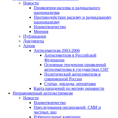
Новости
Проявления расизма и радикального
национализма
Противодействие расизму и радикальному
национализму
Нормотворчество
Мнения
Публикации
Документы
Архив
Антисемитизм 2003-2006
Антисемитизм в Российской
Федерации
Основные тенденции проявлений
антисемитизма в государствах СНГ
Политический антисемитизм в
современной России
Статьи, доклады, репортажи
Карта нападений по мотиву ненависти
Неправомерный антиэкстремизм
Новости
Нормотворчество
Преследования организаций, СМИ и
частных лиц
Избирательные кампании