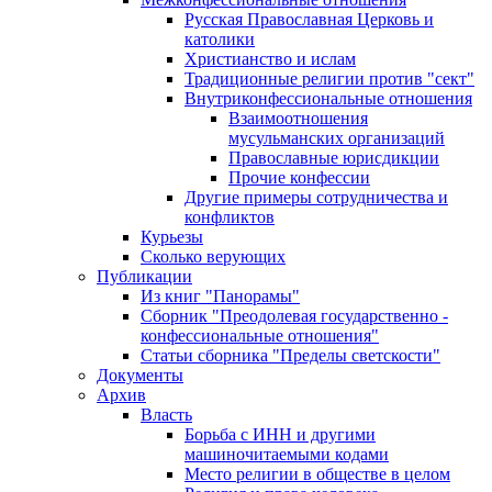
Русская Православная Церковь и
католики
Христианство и ислам
Традиционные религии против "сект"
Внутриконфессиональные отношения
Взаимоотношения
мусульманских организаций
Православные юрисдикции
Прочие конфессии
Другие примеры сотрудничества и
конфликтов
Курьезы
Сколько верующих
Публикации
Из книг "Панорамы"
Сборник "Преодолевая государственно -
конфессиональные отношения"
Статьи сборника "Пределы светскости"
Документы
Архив
Власть
Борьба с ИНН и другими
машиночитаемыми кодами
Место религии в обществе в целом