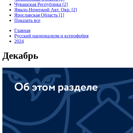
Чувашская Республика [2]
Ямало-Ненецкий Авт. Окр. [2]
Ярославская Область [1]
Показать все
Главная
Русский национализм и ксенофобия
2024
Декабрь