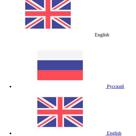
English
Русский
English