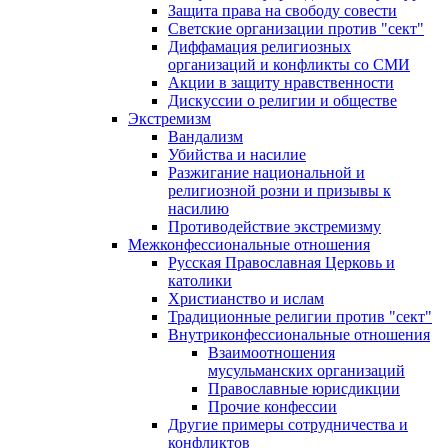
Защита права на свободу совести
Светские организации против "сект"
Диффамация религиозных
организаций и конфликты со СМИ
Акции в защиту нравственности
Дискуссии о религии и обществе
Экстремизм
Вандализм
Убийства и насилие
Разжигание национальной и
религиозной розни и призывы к
насилию
Противодействие экстремизму
Межконфессиональные отношения
Русская Православная Церковь и
католики
Христианство и ислам
Традиционные религии против "сект"
Внутриконфессиональные отношения
Взаимоотношения
мусульманских организаций
Православные юрисдикции
Прочие конфессии
Другие примеры сотрудничества и
конфликтов