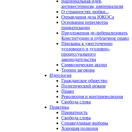
Национальная идея,
антивестернизм, империализм
О странностях любви...
Оправдания дела ЮКОСа
Основания пересмотра
приватизации
Предложения де-либерализовать
Конституцию и публичное право
Призывы к ужесточению
уголовного и уголовно-
процессуального
законодательства
Символические акции
Теории заговора
Идеология
Гражданское общество
Политический режим
Право
Революция и контрреволюция
Свобода слова
Практика
Приватность
Свобода слова
Справедливые выборы
Хорошая полиция