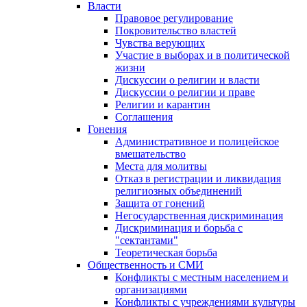
Власти
Правовое регулирование
Покровительство властей
Чувства верующих
Участие в выборах и в политической
жизни
Дискуссии о религии и власти
Дискуссии о религии и праве
Религии и карантин
Соглашения
Гонения
Административное и полицейское
вмешательство
Места для молитвы
Отказ в регистрации и ликвидация
религиозных объединений
Защита от гонений
Негосударственная дискриминация
Дискриминация и борьба с
"сектантами"
Теоретическая борьба
Общественность и СМИ
Конфликты с местным населением и
организациями
Конфликты с учреждениями культуры