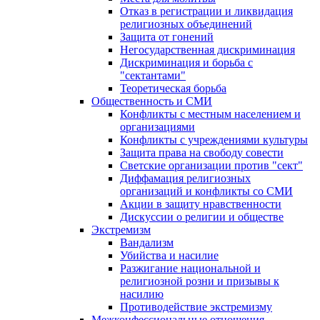
Отказ в регистрации и ликвидация
религиозных объединений
Защита от гонений
Негосударственная дискриминация
Дискриминация и борьба с
"сектантами"
Теоретическая борьба
Общественность и СМИ
Конфликты с местным населением и
организациями
Конфликты с учреждениями культуры
Защита права на свободу совести
Светские организации против "сект"
Диффамация религиозных
организаций и конфликты со СМИ
Акции в защиту нравственности
Дискуссии о религии и обществе
Экстремизм
Вандализм
Убийства и насилие
Разжигание национальной и
религиозной розни и призывы к
насилию
Противодействие экстремизму
Межконфессиональные отношения