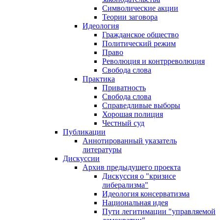
Символические акции
Теории заговора
Идеология
Гражданское общество
Политический режим
Право
Революция и контрреволюция
Свобода слова
Практика
Приватность
Свобода слова
Справедливые выборы
Хорошая полиция
Честный суд
Публикации
Аннотированный указатель
литературы
Дискуссии
Архив предыдущего проекта
Дискуссия о "кризисе
либерализма"
Идеология консерватизма
Национальная идея
Пути легитимации "управляемой