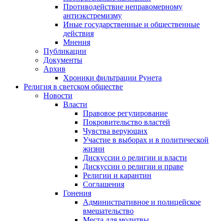
Противодействие неправомерному
антиэкстремизму
Иные государственные и общественные
действия
Мнения
Публикации
Документы
Архив
Хроники фильтрации Рунета
Религия в светском обществе
Новости
Власти
Правовое регулирование
Покровительство властей
Чувства верующих
Участие в выборах и в политической
жизни
Дискуссии о религии и власти
Дискуссии о религии и праве
Религии и карантин
Соглашения
Гонения
Административное и полицейское
вмешательство
Места для молитвы