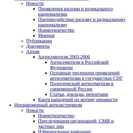
Новости
Проявления расизма и радикального
национализма
Противодействие расизму и радикальному
национализму
Нормотворчество
Мнения
Публикации
Документы
Архив
Антисемитизм 2003-2006
Антисемитизм в Российской
Федерации
Основные тенденции проявлений
антисемитизма в государствах СНГ
Политический антисемитизм в
современной России
Статьи, доклады, репортажи
Карта нападений по мотиву ненависти
Неправомерный антиэкстремизм
Новости
Нормотворчество
Преследования организаций, СМИ и
частных лиц
Избирательные кампании