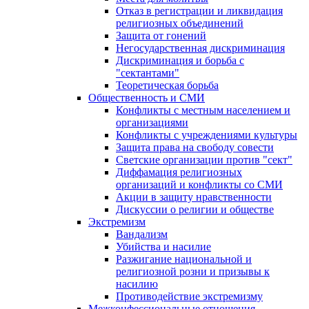
Отказ в регистрации и ликвидация
религиозных объединений
Защита от гонений
Негосударственная дискриминация
Дискриминация и борьба с
"сектантами"
Теоретическая борьба
Общественность и СМИ
Конфликты с местным населением и
организациями
Конфликты с учреждениями культуры
Защита права на свободу совести
Светские организации против "сект"
Диффамация религиозных
организаций и конфликты со СМИ
Акции в защиту нравственности
Дискуссии о религии и обществе
Экстремизм
Вандализм
Убийства и насилие
Разжигание национальной и
религиозной розни и призывы к
насилию
Противодействие экстремизму
Межконфессиональные отношения