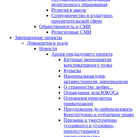
религиозного образования
Религия в школе
Сотрудничество в культурно-
просветительской сфере
Общественность и СМИ
Религиозные СМИ
Завершенные проекты
Демократия в осаде
Новости
Архив предыдущего проекта
Крупные мероприятия
консервативного толка
Курьезы
Национальная идея,
антивестернизм, империализм
О странностях любви...
Оправдания дела ЮКОСа
Основания пересмотра
приватизации
Предложения де-либерализовать
Конституцию и публичное право
Призывы к ужесточению
уголовного и уголовно-
процессуального
законодательства