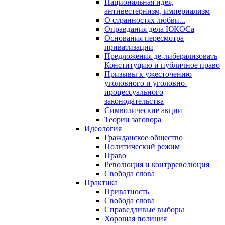
Национальная идея,
антивестернизм, империализм
О странностях любви...
Оправдания дела ЮКОСа
Основания пересмотра
приватизации
Предложения де-либерализовать
Конституцию и публичное право
Призывы к ужесточению
уголовного и уголовно-
процессуального
законодательства
Символические акции
Теории заговора
Идеология
Гражданское общество
Политический режим
Право
Революция и контрреволюция
Свобода слова
Практика
Приватность
Свобода слова
Справедливые выборы
Хорошая полиция