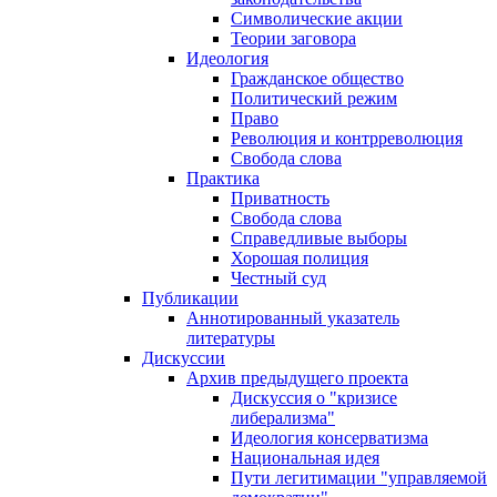
Символические акции
Теории заговора
Идеология
Гражданское общество
Политический режим
Право
Революция и контрреволюция
Свобода слова
Практика
Приватность
Свобода слова
Справедливые выборы
Хорошая полиция
Честный суд
Публикации
Аннотированный указатель
литературы
Дискуссии
Архив предыдущего проекта
Дискуссия о "кризисе
либерализма"
Идеология консерватизма
Национальная идея
Пути легитимации "управляемой