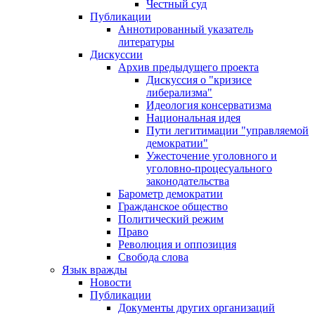
Честный суд
Публикации
Аннотированный указатель
литературы
Дискуссии
Архив предыдущего проекта
Дискуссия о "кризисе
либерализма"
Идеология консерватизма
Национальная идея
Пути легитимации "управляемой
демократии"
Ужесточение уголовного и
уголовно-процесуального
законодательства
Барометр демократии
Гражданское общество
Политический режим
Право
Революция и оппозиция
Свобода слова
Язык вражды
Новости
Публикации
Документы других организаций