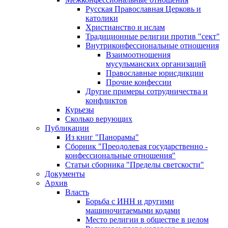
Русская Православная Церковь и
католики
Христианство и ислам
Традиционные религии против "сект"
Внутриконфессиональные отношения
Взаимоотношения
мусульманских организаций
Православные юрисдикции
Прочие конфессии
Другие примеры сотрудничества и
конфликтов
Курьезы
Сколько верующих
Публикации
Из книг "Панорамы"
Сборник "Преодолевая государственно -
конфессиональные отношения"
Статьи сборника "Пределы светскости"
Документы
Архив
Власть
Борьба с ИНН и другими
машиночитаемыми кодами
Место религии в обществе в целом