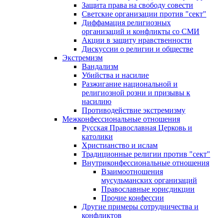
Защита права на свободу совести
Светские организации против "сект"
Диффамация религиозных
организаций и конфликты со СМИ
Акции в защиту нравственности
Дискуссии о религии и обществе
Экстремизм
Вандализм
Убийства и насилие
Разжигание национальной и
религиозной розни и призывы к
насилию
Противодействие экстремизму
Межконфессиональные отношения
Русская Православная Церковь и
католики
Христианство и ислам
Традиционные религии против "сект"
Внутриконфессиональные отношения
Взаимоотношения
мусульманских организаций
Православные юрисдикции
Прочие конфессии
Другие примеры сотрудничества и
конфликтов