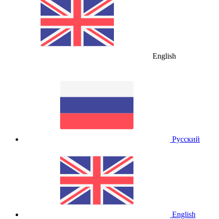
English
Русский
English