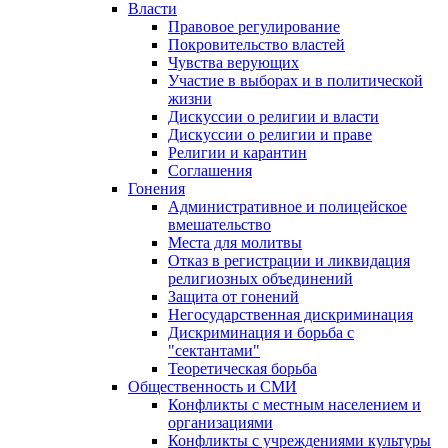
Власти
Правовое регулирование
Покровительство властей
Чувства верующих
Участие в выборах и в политической
жизни
Дискуссии о религии и власти
Дискуссии о религии и праве
Религии и карантин
Соглашения
Гонения
Административное и полицейское
вмешательство
Места для молитвы
Отказ в регистрации и ликвидация
религиозных объединений
Защита от гонений
Негосударственная дискриминация
Дискриминация и борьба с
"сектантами"
Теоретическая борьба
Общественность и СМИ
Конфликты с местным населением и
организациями
Конфликты с учреждениями культуры