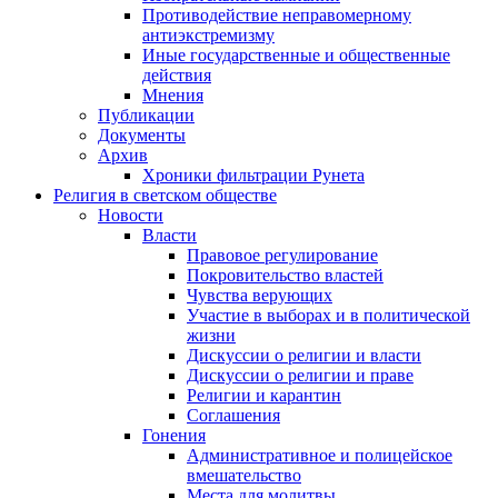
Противодействие неправомерному
антиэкстремизму
Иные государственные и общественные
действия
Мнения
Публикации
Документы
Архив
Хроники фильтрации Рунета
Религия в светском обществе
Новости
Власти
Правовое регулирование
Покровительство властей
Чувства верующих
Участие в выборах и в политической
жизни
Дискуссии о религии и власти
Дискуссии о религии и праве
Религии и карантин
Соглашения
Гонения
Административное и полицейское
вмешательство
Места для молитвы