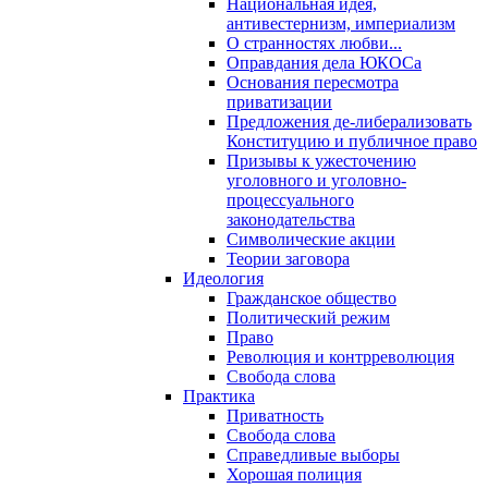
Национальная идея,
антивестернизм, империализм
О странностях любви...
Оправдания дела ЮКОСа
Основания пересмотра
приватизации
Предложения де-либерализовать
Конституцию и публичное право
Призывы к ужесточению
уголовного и уголовно-
процессуального
законодательства
Символические акции
Теории заговора
Идеология
Гражданское общество
Политический режим
Право
Революция и контрреволюция
Свобода слова
Практика
Приватность
Свобода слова
Справедливые выборы
Хорошая полиция