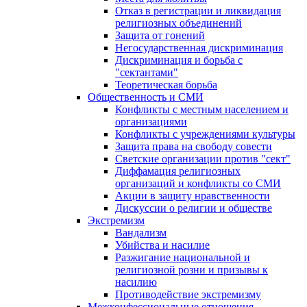
Отказ в регистрации и ликвидация
религиозных объединений
Защита от гонений
Негосударственная дискриминация
Дискриминация и борьба с
"сектантами"
Теоретическая борьба
Общественность и СМИ
Конфликты с местным населением и
организациями
Конфликты с учреждениями культуры
Защита права на свободу совести
Светские организации против "сект"
Диффамация религиозных
организаций и конфликты со СМИ
Акции в защиту нравственности
Дискуссии о религии и обществе
Экстремизм
Вандализм
Убийства и насилие
Разжигание национальной и
религиозной розни и призывы к
насилию
Противодействие экстремизму
Межконфессиональные отношения