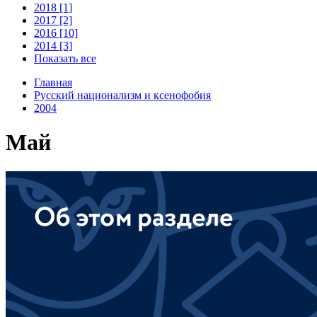
2018 [1]
2017 [2]
2016 [10]
2014 [3]
Показать все
Главная
Русский национализм и ксенофобия
2004
Май