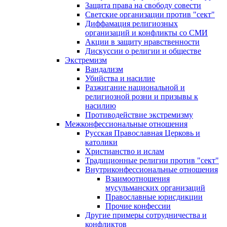
Защита права на свободу совести
Светские организации против "сект"
Диффамация религиозных
организаций и конфликты со СМИ
Акции в защиту нравственности
Дискуссии о религии и обществе
Экстремизм
Вандализм
Убийства и насилие
Разжигание национальной и
религиозной розни и призывы к
насилию
Противодействие экстремизму
Межконфессиональные отношения
Русская Православная Церковь и
католики
Христианство и ислам
Традиционные религии против "сект"
Внутриконфессиональные отношения
Взаимоотношения
мусульманских организаций
Православные юрисдикции
Прочие конфессии
Другие примеры сотрудничества и
конфликтов