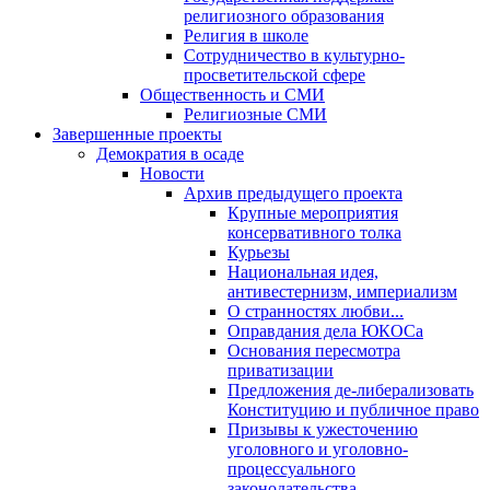
религиозного образования
Религия в школе
Сотрудничество в культурно-
просветительской сфере
Общественность и СМИ
Религиозные СМИ
Завершенные проекты
Демократия в осаде
Новости
Архив предыдущего проекта
Крупные мероприятия
консервативного толка
Курьезы
Национальная идея,
антивестернизм, империализм
О странностях любви...
Оправдания дела ЮКОСа
Основания пересмотра
приватизации
Предложения де-либерализовать
Конституцию и публичное право
Призывы к ужесточению
уголовного и уголовно-
процессуального
законодательства