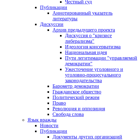
Честный суд
Публикации
Аннотированный указатель
литературы
Дискуссии
Архив предыдущего проекта
Дискуссия о "кризисе
либерализма"
Идеология консерватизма
Национальная идея
Пути легитимации "управляемой
демократии"
Ужесточение уголовного и
уголовно-процесуального
законодательства
Барометр демократии
Гражданское общество
Политический режим
Право
Революция и оппозиция
Свобода слова
Язык вражды
Новости
Публикации
Документы других организаций