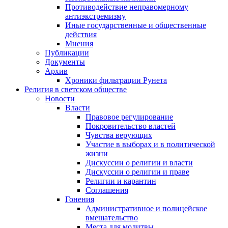
Противодействие неправомерному
антиэкстремизму
Иные государственные и общественные
действия
Мнения
Публикации
Документы
Архив
Хроники фильтрации Рунета
Религия в светском обществе
Новости
Власти
Правовое регулирование
Покровительство властей
Чувства верующих
Участие в выборах и в политической
жизни
Дискуссии о религии и власти
Дискуссии о религии и праве
Религии и карантин
Соглашения
Гонения
Административное и полицейское
вмешательство
Места для молитвы