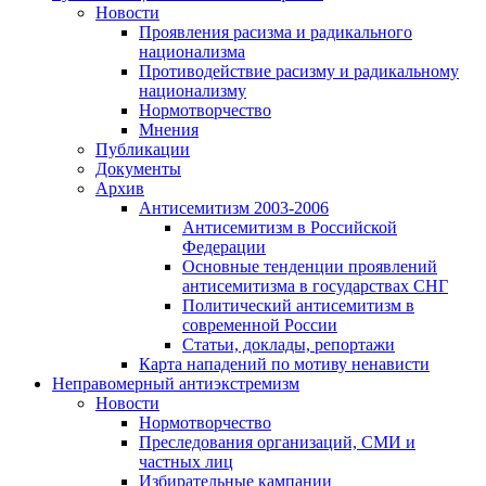
Новости
Проявления расизма и радикального
национализма
Противодействие расизму и радикальному
национализму
Нормотворчество
Мнения
Публикации
Документы
Архив
Антисемитизм 2003-2006
Антисемитизм в Российской
Федерации
Основные тенденции проявлений
антисемитизма в государствах СНГ
Политический антисемитизм в
современной России
Статьи, доклады, репортажи
Карта нападений по мотиву ненависти
Неправомерный антиэкстремизм
Новости
Нормотворчество
Преследования организаций, СМИ и
частных лиц
Избирательные кампании