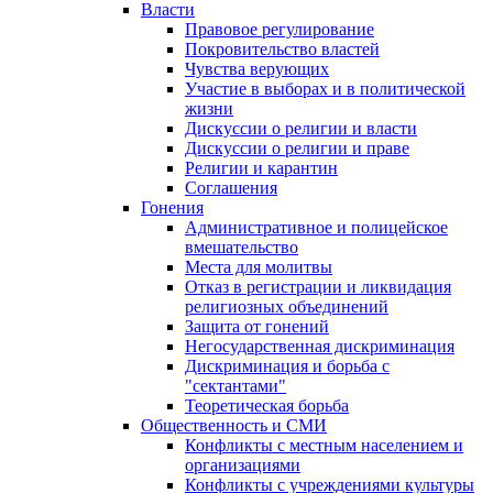
Власти
Правовое регулирование
Покровительство властей
Чувства верующих
Участие в выборах и в политической
жизни
Дискуссии о религии и власти
Дискуссии о религии и праве
Религии и карантин
Соглашения
Гонения
Административное и полицейское
вмешательство
Места для молитвы
Отказ в регистрации и ликвидация
религиозных объединений
Защита от гонений
Негосударственная дискриминация
Дискриминация и борьба с
"сектантами"
Теоретическая борьба
Общественность и СМИ
Конфликты с местным населением и
организациями
Конфликты с учреждениями культуры