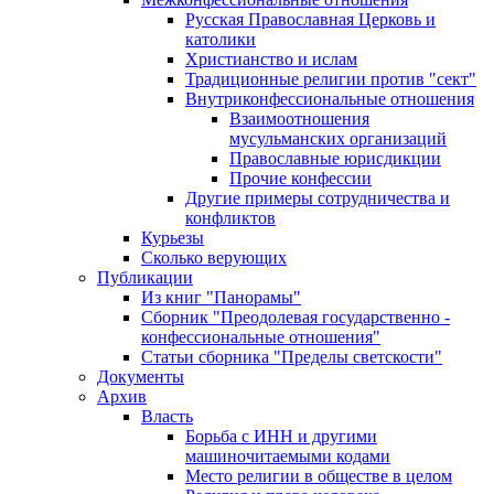
Русская Православная Церковь и
католики
Христианство и ислам
Традиционные религии против "сект"
Внутриконфессиональные отношения
Взаимоотношения
мусульманских организаций
Православные юрисдикции
Прочие конфессии
Другие примеры сотрудничества и
конфликтов
Курьезы
Сколько верующих
Публикации
Из книг "Панорамы"
Сборник "Преодолевая государственно -
конфессиональные отношения"
Статьи сборника "Пределы светскости"
Документы
Архив
Власть
Борьба с ИНН и другими
машиночитаемыми кодами
Место религии в обществе в целом