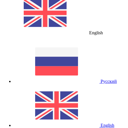
English
Русский
English