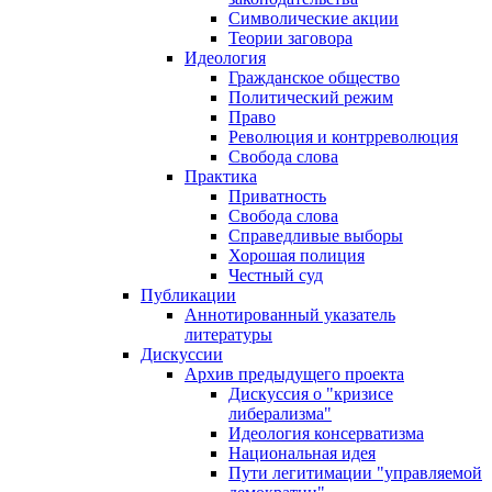
Символические акции
Теории заговора
Идеология
Гражданское общество
Политический режим
Право
Революция и контрреволюция
Свобода слова
Практика
Приватность
Свобода слова
Справедливые выборы
Хорошая полиция
Честный суд
Публикации
Аннотированный указатель
литературы
Дискуссии
Архив предыдущего проекта
Дискуссия о "кризисе
либерализма"
Идеология консерватизма
Национальная идея
Пути легитимации "управляемой