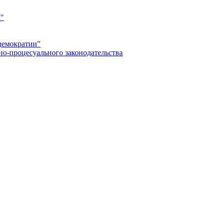
а"
демократии"
но-процесуального законодательства