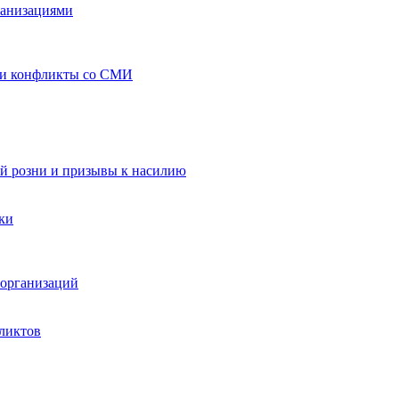
ганизациями
 и конфликты со СМИ
й розни и призывы к насилию
ки
организаций
ликтов