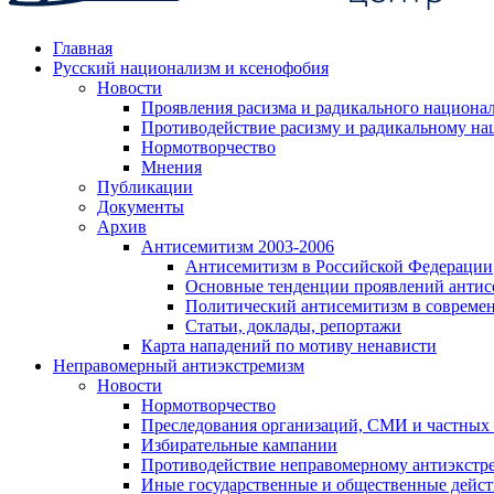
Главная
Русский национализм и ксенофобия
Новости
Проявления расизма и радикального национа
Противодействие расизму и радикальному на
Нормотворчество
Мнения
Публикации
Документы
Архив
Антисемитизм 2003-2006
Антисемитизм в Российской Федерации
Основные тенденции проявлений антис
Политический антисемитизм в совреме
Статьи, доклады, репортажи
Карта нападений по мотиву ненависти
Неправомерный антиэкстремизм
Новости
Нормотворчество
Преследования организаций, СМИ и частных
Избирательные кампании
Противодействие неправомерному антиэкстр
Иные государственные и общественные дейст