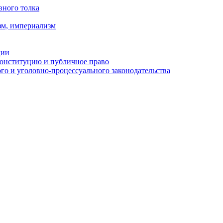
вного толка
зм, империализм
ции
Конституцию и публичное право
о и уголовно-процессуального законодательства