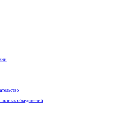
изни
ательство
игиозных объединений
"