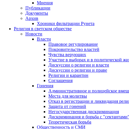
Мнения
Публикации
Документы
Архив
Хроники фильтрации Рунета
Религия в светском обществе
Новости
Власти
Правовое регулирование
Покровительство властей
Чувства верующих
Участие в выборах и в политической ж
Дискуссии о религии и власти
Дискуссии о религии и праве
Религии и карантин
Соглашения
Гонения
Административное и полицейское вмеш
Места для молитвы
Отказ в регистрации и ликвидация рел
Защита от гонений
Негосударственная дискриминация
Дискриминация и борьба с "сектантами
Теоретическая борьба
Общественность и СМИ