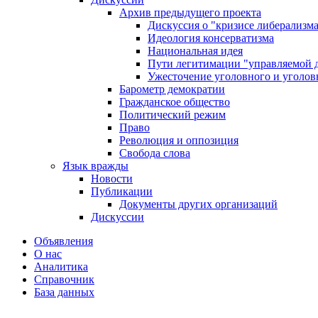
Архив предыдущего проекта
Дискуссия о "кризисе либерализм
Идеология консерватизма
Национальная идея
Пути легитимации "управляемой 
Ужесточение уголовного и уголов
Барометр демократии
Гражданское общество
Политический режим
Право
Революция и оппозиция
Свобода слова
Язык вражды
Новости
Публикации
Документы других организаций
Дискуссии
Объявления
О нас
Аналитика
Справочник
База данных