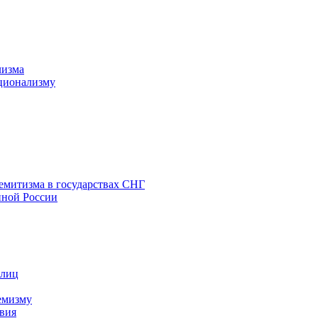
лизма
ционализму
емитизма в государствах СНГ
нной России
 лиц
емизму
вия