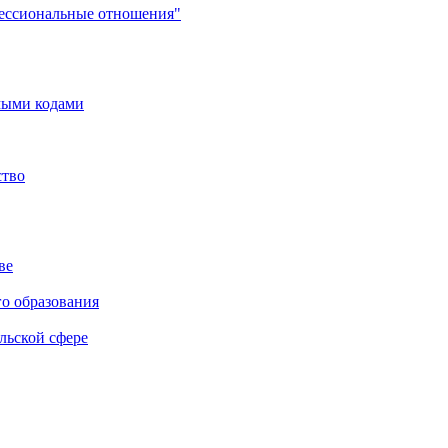
фессиональные отношения"
мыми кодами
ство
ве
го образования
льской сфере