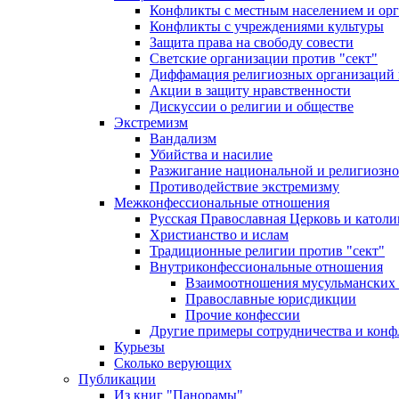
Конфликты с местным населением и ор
Конфликты с учреждениями культуры
Защита права на свободу совести
Светские организации против "сект"
Диффамация религиозных организаций
Акции в защиту нравственности
Дискуссии о религии и обществе
Экстремизм
Вандализм
Убийства и насилие
Разжигание национальной и религиозно
Противодействие экстремизму
Межконфессиональные отношения
Русская Православная Церковь и католи
Христианство и ислам
Традиционные религии против "сект"
Внутриконфессиональные отношения
Взаимоотношения мусульманских 
Православные юрисдикции
Прочие конфессии
Другие примеры сотрудничества и конф
Курьезы
Сколько верующих
Публикации
Из книг "Панорамы"