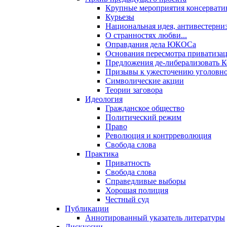
Крупные мероприятия консервати
Курьезы
Национальная идея, антивестерни
О странностях любви...
Оправдания дела ЮКОСа
Основания пересмотра приватиза
Предложения де-либерализовать 
Призывы к ужесточению уголовног
Символические акции
Теории заговора
Идеология
Гражданское общество
Политический режим
Право
Революция и контрреволюция
Свобода слова
Практика
Приватность
Свобода слова
Справедливые выборы
Хорошая полиция
Честный суд
Публикации
Аннотированный указатель литературы
Дискуссии