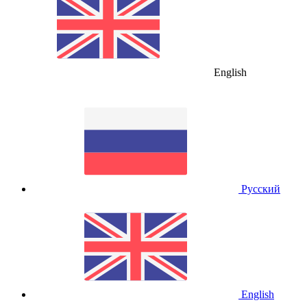
English
Русский
English