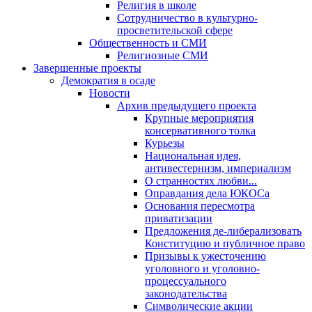
Религия в школе
Сотрудничество в культурно-
просветительской сфере
Общественность и СМИ
Религиозные СМИ
Завершенные проекты
Демократия в осаде
Новости
Архив предыдущего проекта
Крупные мероприятия
консервативного толка
Курьезы
Национальная идея,
антивестернизм, империализм
О странностях любви...
Оправдания дела ЮКОСа
Основания пересмотра
приватизации
Предложения де-либерализовать
Конституцию и публичное право
Призывы к ужесточению
уголовного и уголовно-
процессуального
законодательства
Символические акции