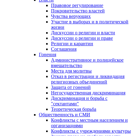
Правовое регулирование
Покровительство властей
Чувства верующих
Участие в выборах и в политической
жизни
Дискуссии о религии и власти
Дискуссии о религии и праве
Религии и карантин
Соглашения
Гонения
Административное и полицейское
вмешательство
Места для молитвы
Отказ в регистрации и ликвидация
религиозных объединений
Защита от гонений
Негосударственная дискриминация
Дискриминация и борьба с
"сектантами"
Теоретическая борьба
Общественность и СМИ
Конфликты с местным населением и
организациями
Конфликты с учреждениями культуры