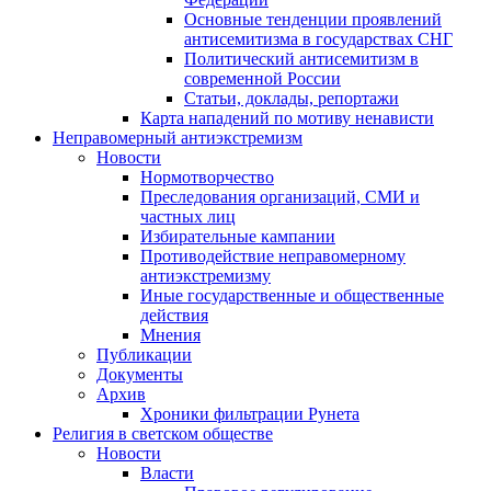
Основные тенденции проявлений
антисемитизма в государствах СНГ
Политический антисемитизм в
современной России
Статьи, доклады, репортажи
Карта нападений по мотиву ненависти
Неправомерный антиэкстремизм
Новости
Нормотворчество
Преследования организаций, СМИ и
частных лиц
Избирательные кампании
Противодействие неправомерному
антиэкстремизму
Иные государственные и общественные
действия
Мнения
Публикации
Документы
Архив
Хроники фильтрации Рунета
Религия в светском обществе
Новости
Власти