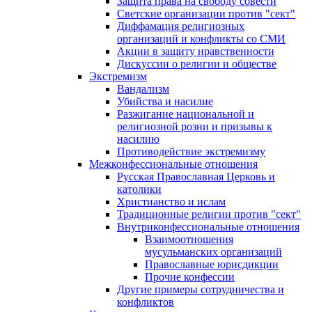
Защита права на свободу совести
Светские организации против "сект"
Диффамация религиозных
организаций и конфликты со СМИ
Акции в защиту нравственности
Дискуссии о религии и обществе
Экстремизм
Вандализм
Убийства и насилие
Разжигание национальной и
религиозной розни и призывы к
насилию
Противодействие экстремизму
Межконфессиональные отношения
Русская Православная Церковь и
католики
Христианство и ислам
Традиционные религии против "сект"
Внутриконфессиональные отношения
Взаимоотношения
мусульманских организаций
Православные юрисдикции
Прочие конфессии
Другие примеры сотрудничества и
конфликтов