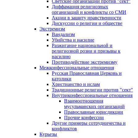
Светские организации против "сект"
Диффамация религиозных
организаций и конфликты со СМИ
Акции в защиту нравственности
Дискуссии о религии и обществе
Экстремизм
Вандализм
Убийства и насилие
Разжигание национальной и
религиозной розни и призывы к
насилию
Противодействие экстремизму
Межконфессиональные отношения
Русская Православная Церковь и
католики
Христианство и ислам
Традиционные религии против "сект"
Внутриконфессиональные отношения
Взаимоотношения
мусульманских организаций
Православные юрисдикции
Прочие конфессии
Другие примеры сотрудничества и
конфликтов
Курьезы