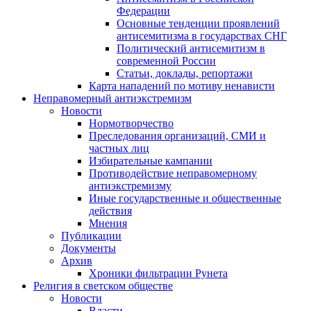
Федерации
Основные тенденции проявлений
антисемитизма в государствах СНГ
Политический антисемитизм в
современной России
Статьи, доклады, репортажи
Карта нападений по мотиву ненависти
Неправомерный антиэкстремизм
Новости
Нормотворчество
Преследования организаций, СМИ и
частных лиц
Избирательные кампании
Противодействие неправомерному
антиэкстремизму
Иные государственные и общественные
действия
Мнения
Публикации
Документы
Архив
Хроники фильтрации Рунета
Религия в светском обществе
Новости
Власти