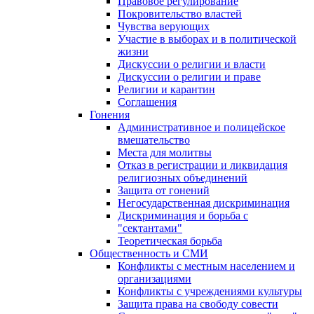
Правовое регулирование
Покровительство властей
Чувства верующих
Участие в выборах и в политической
жизни
Дискуссии о религии и власти
Дискуссии о религии и праве
Религии и карантин
Соглашения
Гонения
Административное и полицейское
вмешательство
Места для молитвы
Отказ в регистрации и ликвидация
религиозных объединений
Защита от гонений
Негосударственная дискриминация
Дискриминация и борьба с
"сектантами"
Теоретическая борьба
Общественность и СМИ
Конфликты с местным населением и
организациями
Конфликты с учреждениями культуры
Защита права на свободу совести