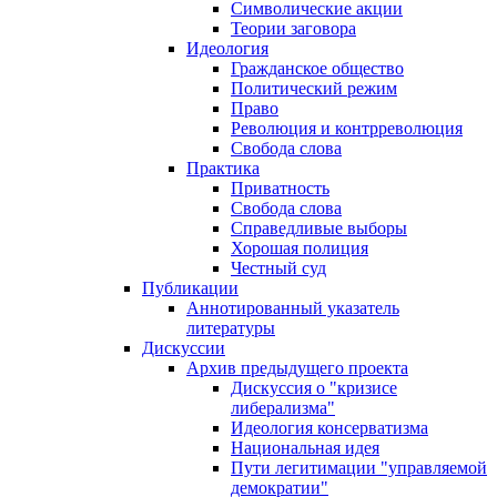
Символические акции
Теории заговора
Идеология
Гражданское общество
Политический режим
Право
Революция и контрреволюция
Свобода слова
Практика
Приватность
Свобода слова
Справедливые выборы
Хорошая полиция
Честный суд
Публикации
Аннотированный указатель
литературы
Дискуссии
Архив предыдущего проекта
Дискуссия о "кризисе
либерализма"
Идеология консерватизма
Национальная идея
Пути легитимации "управляемой
демократии"