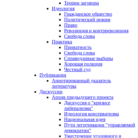
Теории заговора
Идеология
Гражданское общество
Политический режим
Право
Революция и контрреволюция
Свобода слова
Практика
Приватность
Свобода слова
Справедливые выборы
Хорошая полиция
Честный суд
Публикации
Аннотированный указатель
литературы
Дискуссии
Архив предыдущего проекта
Дискуссия о "кризисе
либерализма"
Идеология консерватизма
Национальная идея
Пути легитимации "управляемой
демократии"
Ужесточение уголовного и