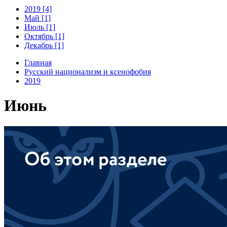
2019 [4]
Май [1]
Июль [1]
Октябрь [1]
Декабрь [1]
Главная
Русский национализм и ксенофобия
2019
Июнь