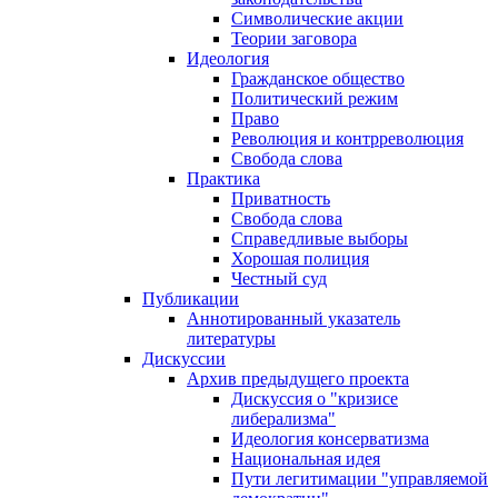
Символические акции
Теории заговора
Идеология
Гражданское общество
Политический режим
Право
Революция и контрреволюция
Свобода слова
Практика
Приватность
Свобода слова
Справедливые выборы
Хорошая полиция
Честный суд
Публикации
Аннотированный указатель
литературы
Дискуссии
Архив предыдущего проекта
Дискуссия о "кризисе
либерализма"
Идеология консерватизма
Национальная идея
Пути легитимации "управляемой