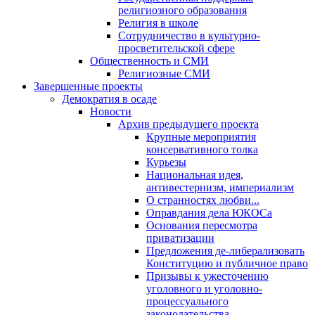
религиозного образования
Религия в школе
Сотрудничество в культурно-
просветительской сфере
Общественность и СМИ
Религиозные СМИ
Завершенные проекты
Демократия в осаде
Новости
Архив предыдущего проекта
Крупные мероприятия
консервативного толка
Курьезы
Национальная идея,
антивестернизм, империализм
О странностях любви...
Оправдания дела ЮКОСа
Основания пересмотра
приватизации
Предложения де-либерализовать
Конституцию и публичное право
Призывы к ужесточению
уголовного и уголовно-
процессуального
законодательства