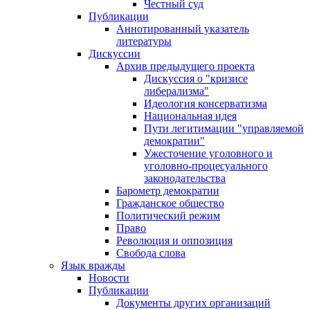
Честный суд
Публикации
Аннотированный указатель
литературы
Дискуссии
Архив предыдущего проекта
Дискуссия о "кризисе
либерализма"
Идеология консерватизма
Национальная идея
Пути легитимации "управляемой
демократии"
Ужесточение уголовного и
уголовно-процесуального
законодательства
Барометр демократии
Гражданское общество
Политический режим
Право
Революция и оппозиция
Свобода слова
Язык вражды
Новости
Публикации
Документы других организаций