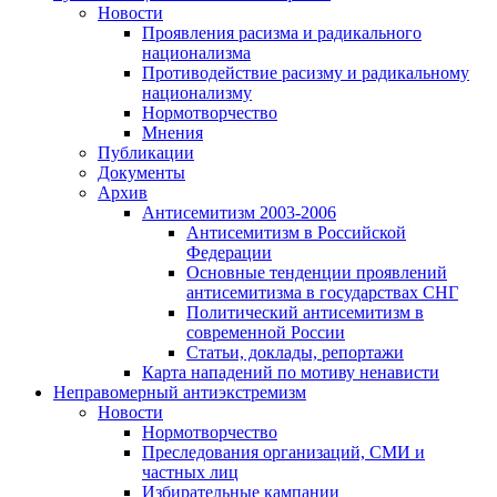
Новости
Проявления расизма и радикального
национализма
Противодействие расизму и радикальному
национализму
Нормотворчество
Мнения
Публикации
Документы
Архив
Антисемитизм 2003-2006
Антисемитизм в Российской
Федерации
Основные тенденции проявлений
антисемитизма в государствах СНГ
Политический антисемитизм в
современной России
Статьи, доклады, репортажи
Карта нападений по мотиву ненависти
Неправомерный антиэкстремизм
Новости
Нормотворчество
Преследования организаций, СМИ и
частных лиц
Избирательные кампании