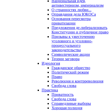
Национальная идея,
антивестернизм, империализм
О странностях любви...
Оправдания дела ЮКОСа
Основания пересмотра
приватизации
Предложения де-либерализовать
Конституцию и публичное право
Призывы к ужесточению
уголовного и уголовно-
процессуального
законодательства
Символические акции
Теории заговора
Идеология
Гражданское общество
Политический режим
Право
Революция и контрреволюция
Свобода слова
Практика
Приватность
Свобода слова
Справедливые выборы
Хорошая полиция