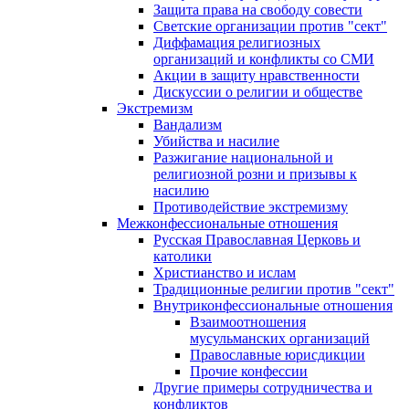
Защита права на свободу совести
Светские организации против "сект"
Диффамация религиозных
организаций и конфликты со СМИ
Акции в защиту нравственности
Дискуссии о религии и обществе
Экстремизм
Вандализм
Убийства и насилие
Разжигание национальной и
религиозной розни и призывы к
насилию
Противодействие экстремизму
Межконфессиональные отношения
Русская Православная Церковь и
католики
Христианство и ислам
Традиционные религии против "сект"
Внутриконфессиональные отношения
Взаимоотношения
мусульманских организаций
Православные юрисдикции
Прочие конфессии
Другие примеры сотрудничества и
конфликтов