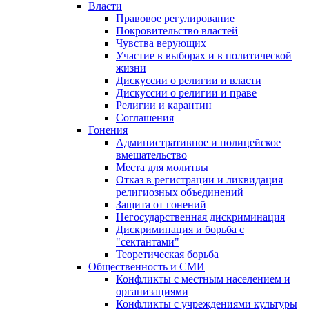
Власти
Правовое регулирование
Покровительство властей
Чувства верующих
Участие в выборах и в политической
жизни
Дискуссии о религии и власти
Дискуссии о религии и праве
Религии и карантин
Соглашения
Гонения
Административное и полицейское
вмешательство
Места для молитвы
Отказ в регистрации и ликвидация
религиозных объединений
Защита от гонений
Негосударственная дискриминация
Дискриминация и борьба с
"сектантами"
Теоретическая борьба
Общественность и СМИ
Конфликты с местным населением и
организациями
Конфликты с учреждениями культуры