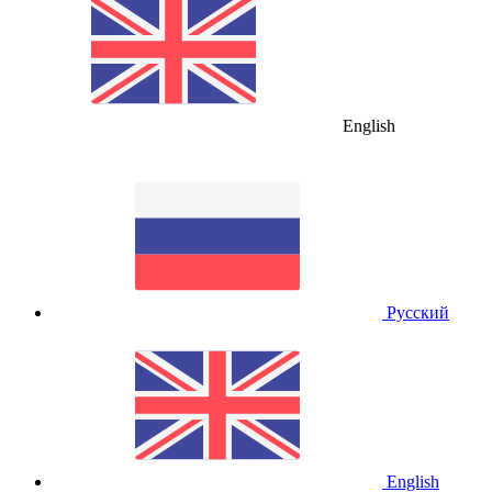
English
Русский
English