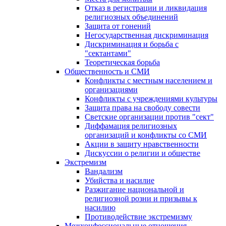
Отказ в регистрации и ликвидация
религиозных объединений
Защита от гонений
Негосударственная дискриминация
Дискриминация и борьба с
"сектантами"
Теоретическая борьба
Общественность и СМИ
Конфликты с местным населением и
организациями
Конфликты с учреждениями культуры
Защита права на свободу совести
Светские организации против "сект"
Диффамация религиозных
организаций и конфликты со СМИ
Акции в защиту нравственности
Дискуссии о религии и обществе
Экстремизм
Вандализм
Убийства и насилие
Разжигание национальной и
религиозной розни и призывы к
насилию
Противодействие экстремизму
Межконфессиональные отношения