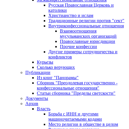
Русская Православная Церковь и
католики
Христианство и ислам
Традиционные религии против "сект"
Внутриконфессиональные отношения
Взаимоотношения
мусульманских организаций
Православные юрисдикции
Прочие конфессии
Другие примеры сотрудничества и
конфликтов
Курьезы
Сколько верующих
Публикации
Из книг "Панорамы"
Сборник "Преодолевая государственно -
конфессиональные отношения"
Статьи сборника "Пределы светскости"
Документы
Архив
Власть
Борьба с ИНН и другими
машиночитаемыми кодами
Место религии в обществе в целом