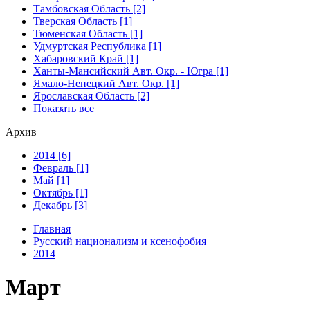
Тамбовская Область [2]
Тверская Область [1]
Тюменская Область [1]
Удмуртская Республика [1]
Хабаровский Край [1]
Ханты-Мансийский Авт. Окр. - Югра [1]
Ямало-Ненецкий Авт. Окр. [1]
Ярославская Область [2]
Показать все
Архив
2014 [6]
Февраль [1]
Май [1]
Октябрь [1]
Декабрь [3]
Главная
Русский национализм и ксенофобия
2014
Март