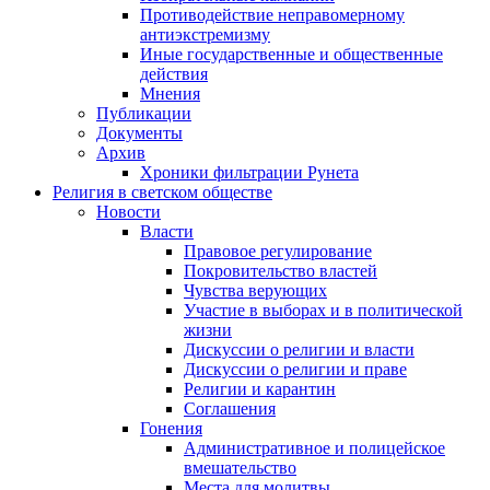
Противодействие неправомерному
антиэкстремизму
Иные государственные и общественные
действия
Мнения
Публикации
Документы
Архив
Хроники фильтрации Рунета
Религия в светском обществе
Новости
Власти
Правовое регулирование
Покровительство властей
Чувства верующих
Участие в выборах и в политической
жизни
Дискуссии о религии и власти
Дискуссии о религии и праве
Религии и карантин
Соглашения
Гонения
Административное и полицейское
вмешательство
Места для молитвы