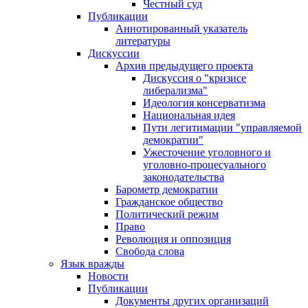
Честный суд
Публикации
Аннотированный указатель
литературы
Дискуссии
Архив предыдущего проекта
Дискуссия о "кризисе
либерализма"
Идеология консерватизма
Национальная идея
Пути легитимации "управляемой
демократии"
Ужесточение уголовного и
уголовно-процесуального
законодательства
Барометр демократии
Гражданское общество
Политический режим
Право
Революция и оппозиция
Свобода слова
Язык вражды
Новости
Публикации
Документы других организаций