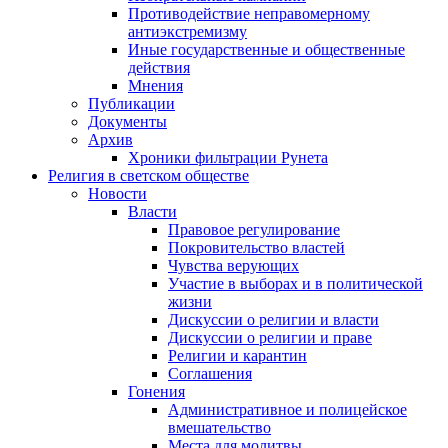
Противодействие неправомерному
антиэкстремизму
Иные государственные и общественные
действия
Мнения
Публикации
Документы
Архив
Хроники фильтрации Рунета
Религия в светском обществе
Новости
Власти
Правовое регулирование
Покровительство властей
Чувства верующих
Участие в выборах и в политической
жизни
Дискуссии о религии и власти
Дискуссии о религии и праве
Религии и карантин
Соглашения
Гонения
Административное и полицейское
вмешательство
Места для молитвы