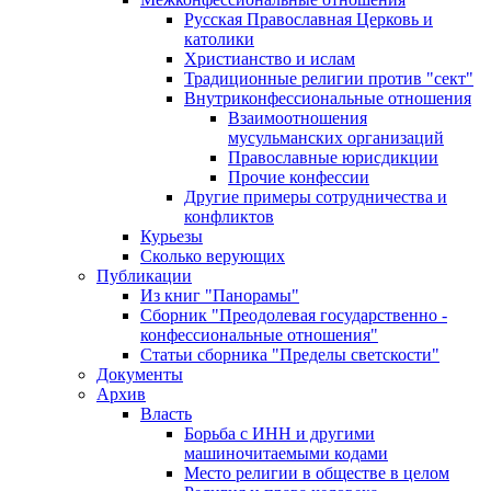
Русская Православная Церковь и
католики
Христианство и ислам
Традиционные религии против "сект"
Внутриконфессиональные отношения
Взаимоотношения
мусульманских организаций
Православные юрисдикции
Прочие конфессии
Другие примеры сотрудничества и
конфликтов
Курьезы
Сколько верующих
Публикации
Из книг "Панорамы"
Сборник "Преодолевая государственно -
конфессиональные отношения"
Статьи сборника "Пределы светскости"
Документы
Архив
Власть
Борьба с ИНН и другими
машиночитаемыми кодами
Место религии в обществе в целом