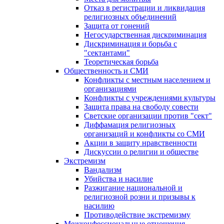
Отказ в регистрации и ликвидация
религиозных объединений
Защита от гонений
Негосударственная дискриминация
Дискриминация и борьба с
"сектантами"
Теоретическая борьба
Общественность и СМИ
Конфликты с местным населением и
организациями
Конфликты с учреждениями культуры
Защита права на свободу совести
Светские организации против "сект"
Диффамация религиозных
организаций и конфликты со СМИ
Акции в защиту нравственности
Дискуссии о религии и обществе
Экстремизм
Вандализм
Убийства и насилие
Разжигание национальной и
религиозной розни и призывы к
насилию
Противодействие экстремизму
Межконфессиональные отношения