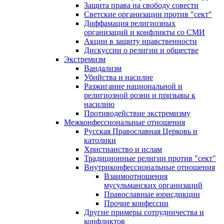
Защита права на свободу совести
Светские организации против "сект"
Диффамация религиозных
организаций и конфликты со СМИ
Акции в защиту нравственности
Дискуссии о религии и обществе
Экстремизм
Вандализм
Убийства и насилие
Разжигание национальной и
религиозной розни и призывы к
насилию
Противодействие экстремизму
Межконфессиональные отношения
Русская Православная Церковь и
католики
Христианство и ислам
Традиционные религии против "сект"
Внутриконфессиональные отношения
Взаимоотношения
мусульманских организаций
Православные юрисдикции
Прочие конфессии
Другие примеры сотрудничества и
конфликтов