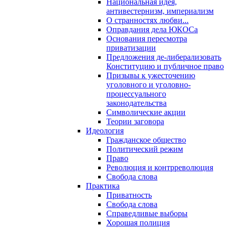
Национальная идея,
антивестернизм, империализм
О странностях любви...
Оправдания дела ЮКОСа
Основания пересмотра
приватизации
Предложения де-либерализовать
Конституцию и публичное право
Призывы к ужесточению
уголовного и уголовно-
процессуального
законодательства
Символические акции
Теории заговора
Идеология
Гражданское общество
Политический режим
Право
Революция и контрреволюция
Свобода слова
Практика
Приватность
Свобода слова
Справедливые выборы
Хорошая полиция