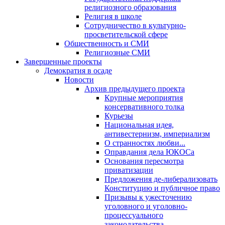
религиозного образования
Религия в школе
Сотрудничество в культурно-
просветительской сфере
Общественность и СМИ
Религиозные СМИ
Завершенные проекты
Демократия в осаде
Новости
Архив предыдущего проекта
Крупные мероприятия
консервативного толка
Курьезы
Национальная идея,
антивестернизм, империализм
О странностях любви...
Оправдания дела ЮКОСа
Основания пересмотра
приватизации
Предложения де-либерализовать
Конституцию и публичное право
Призывы к ужесточению
уголовного и уголовно-
процессуального
законодательства