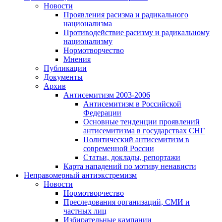
Новости
Проявления расизма и радикального
национализма
Противодействие расизму и радикальному
национализму
Нормотворчество
Мнения
Публикации
Документы
Архив
Антисемитизм 2003-2006
Антисемитизм в Российской
Федерации
Основные тенденции проявлений
антисемитизма в государствах СНГ
Политический антисемитизм в
современной России
Статьи, доклады, репортажи
Карта нападений по мотиву ненависти
Неправомерный антиэкстремизм
Новости
Нормотворчество
Преследования организаций, СМИ и
частных лиц
Избирательные кампании