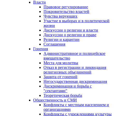
Власти
Правовое регулирование
Покровительство властей
Чувства верующих
Участие в выборах и в политической
жизни
Дискуссии о религии и власти
Дискуссии о религии и праве
Религии и карантин
Соглашения
Гонения
Административное и полицейское
вмешательство
Места для молитвы
Отказ в регистрации и ликвидация
религиозных объединений
Защита от гонений
Негосударственная дискриминация
Дискриминация и борьба с
"сектантами"
Теоретическая борьба
Общественность и СМИ
Конфликты с местным населением и
организациями
Конфликты с учреждениями культуры