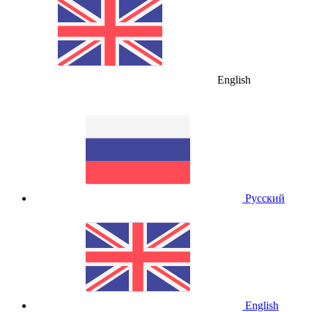
English
Русский
English