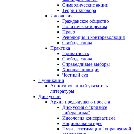
Символические акции
Теории заговора
Идеология
Гражданское общество
Политический режим
Право
Революция и контрреволюция
Свобода слова
Практика
Приватность
Свобода слова
Справедливые выборы
Хорошая полиция
Честный суд
Публикации
Аннотированный указатель
литературы
Дискуссии
Архив предыдущего проекта
Дискуссия о "кризисе
либерализма"
Идеология консерватизма
Национальная идея
Пути легитимации "управляемой