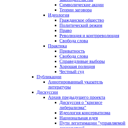
Символические акции
Теории заговора
Идеология
Гражданское общество
Политический режим
Право
Революция и контрреволюция
Свобода слова
Практика
Приватность
Свобода слова
Справедливые выборы
Хорошая полиция
Честный суд
Публикации
Аннотированный указатель
литературы
Дискуссии
Архив предыдущего проекта
Дискуссия о "кризисе
либерализма"
Идеология консерватизма
Национальная идея
Пути легитимации "управляемой