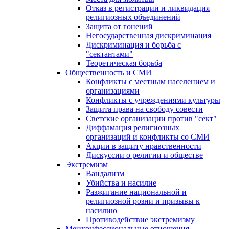
Отказ в регистрации и ликвидация
религиозных объединений
Защита от гонений
Негосударственная дискриминация
Дискриминация и борьба с
"сектантами"
Теоретическая борьба
Общественность и СМИ
Конфликты с местным населением и
организациями
Конфликты с учреждениями культуры
Защита права на свободу совести
Светские организации против "сект"
Диффамация религиозных
организаций и конфликты со СМИ
Акции в защиту нравственности
Дискуссии о религии и обществе
Экстремизм
Вандализм
Убийства и насилие
Разжигание национальной и
религиозной розни и призывы к
насилию
Противодействие экстремизму
Межконфессиональные отношения