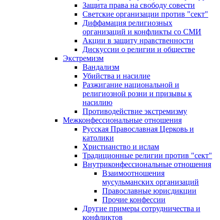
Защита права на свободу совести
Светские организации против "сект"
Диффамация религиозных
организаций и конфликты со СМИ
Акции в защиту нравственности
Дискуссии о религии и обществе
Экстремизм
Вандализм
Убийства и насилие
Разжигание национальной и
религиозной розни и призывы к
насилию
Противодействие экстремизму
Межконфессиональные отношения
Русская Православная Церковь и
католики
Христианство и ислам
Традиционные религии против "сект"
Внутриконфессиональные отношения
Взаимоотношения
мусульманских организаций
Православные юрисдикции
Прочие конфессии
Другие примеры сотрудничества и
конфликтов