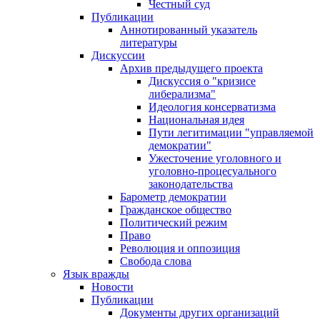
Честный суд
Публикации
Аннотированный указатель
литературы
Дискуссии
Архив предыдущего проекта
Дискуссия о "кризисе
либерализма"
Идеология консерватизма
Национальная идея
Пути легитимации "управляемой
демократии"
Ужесточение уголовного и
уголовно-процесуального
законодательства
Барометр демократии
Гражданское общество
Политический режим
Право
Революция и оппозиция
Свобода слова
Язык вражды
Новости
Публикации
Документы других организаций