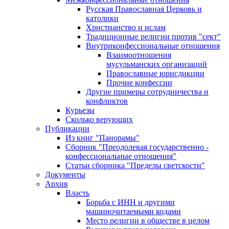
Русская Православная Церковь и
католики
Христианство и ислам
Традиционные религии против "сект"
Внутриконфессиональные отношения
Взаимоотношения
мусульманских организаций
Православные юрисдикции
Прочие конфессии
Другие примеры сотрудничества и
конфликтов
Курьезы
Сколько верующих
Публикации
Из книг "Панорамы"
Сборник "Преодолевая государственно -
конфессиональные отношения"
Статьи сборника "Пределы светскости"
Документы
Архив
Власть
Борьба с ИНН и другими
машиночитаемыми кодами
Место религии в обществе в целом