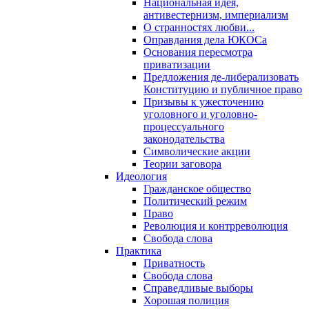
Национальная идея,
антивестернизм, империализм
О странностях любви...
Оправдания дела ЮКОСа
Основания пересмотра
приватизации
Предложения де-либерализовать
Конституцию и публичное право
Призывы к ужесточению
уголовного и уголовно-
процессуального
законодательства
Символические акции
Теории заговора
Идеология
Гражданское общество
Политический режим
Право
Революция и контрреволюция
Свобода слова
Практика
Приватность
Свобода слова
Справедливые выборы
Хорошая полиция