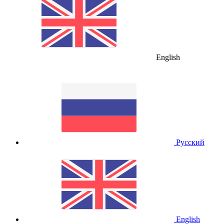
English
Русский
English