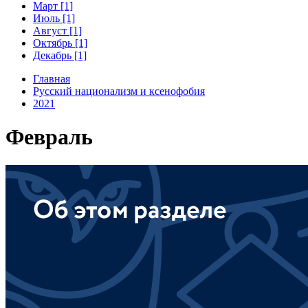
Март [1]
Июль [1]
Август [1]
Октябрь [1]
Декабрь [1]
Главная
Русский национализм и ксенофобия
2021
Февраль