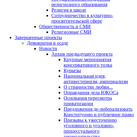
религиозного образования
Религия в школе
Сотрудничество в культурно-
просветительской сфере
Общественность и СМИ
Религиозные СМИ
Завершенные проекты
Демократия в осаде
Новости
Архив предыдущего проекта
Крупные мероприятия
консервативного толка
Курьезы
Национальная идея,
антивестернизм, империализм
О странностях любви...
Оправдания дела ЮКОСа
Основания пересмотра
приватизации
Предложения де-либерализовать
Конституцию и публичное право
Призывы к ужесточению
уголовного и уголовно-
процессуального
законодательства