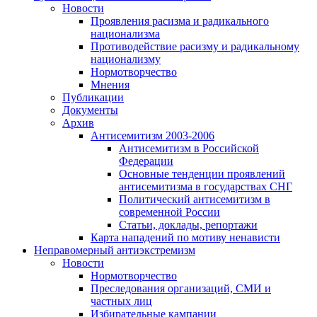
Новости
Проявления расизма и радикального
национализма
Противодействие расизму и радикальному
национализму
Нормотворчество
Мнения
Публикации
Документы
Архив
Антисемитизм 2003-2006
Антисемитизм в Российской
Федерации
Основные тенденции проявлений
антисемитизма в государствах СНГ
Политический антисемитизм в
современной России
Статьи, доклады, репортажи
Карта нападений по мотиву ненависти
Неправомерный антиэкстремизм
Новости
Нормотворчество
Преследования организаций, СМИ и
частных лиц
Избирательные кампании