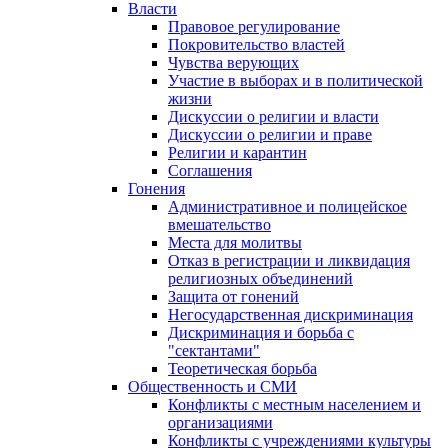
Власти
Правовое регулирование
Покровительство властей
Чувства верующих
Участие в выборах и в политической
жизни
Дискуссии о религии и власти
Дискуссии о религии и праве
Религии и карантин
Соглашения
Гонения
Административное и полицейское
вмешательство
Места для молитвы
Отказ в регистрации и ликвидация
религиозных объединений
Защита от гонений
Негосударственная дискриминация
Дискриминация и борьба с
"сектантами"
Теоретическая борьба
Общественность и СМИ
Конфликты с местным населением и
организациями
Конфликты с учреждениями культуры