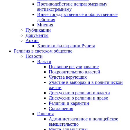
Противодействие неправомерному
антиэкстремизму
Иные государственные и общественные
действия
Мнения
Публикации
Документы
Архив
Хроники фильтрации Рунета
Религия в светском обществе
Новости
Власти
Правовое регулирование
Покровительство властей
Чувства верующих
Участие в выборах и в политической
жизни
Дискуссии о религии и власти
Дискуссии о религии и праве
Религии и карантин
Соглашения
Гонения
Административное и полицейское
вмешательство
Места для молитвы