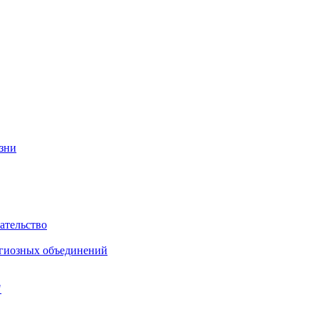
изни
ательство
игиозных объединений
"