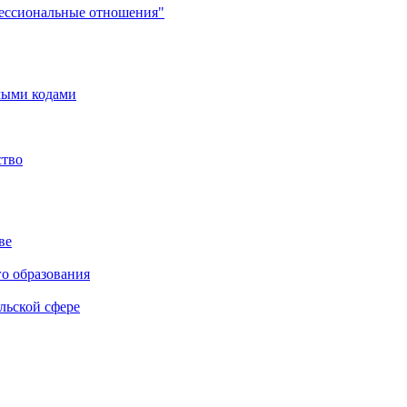
фессиональные отношения"
мыми кодами
ство
ве
го образования
льской сфере