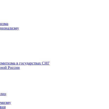
лизма
ционализму
емитизма в государствах СНГ
нной России
 лиц
емизму
вия