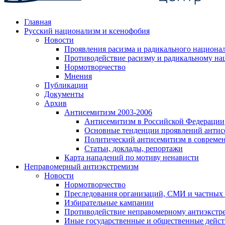
Главная
Русский национализм и ксенофобия
Новости
Проявления расизма и радикального национа
Противодействие расизму и радикальному на
Нормотворчество
Мнения
Публикации
Документы
Архив
Антисемитизм 2003-2006
Антисемитизм в Российской Федерации
Основные тенденции проявлений антис
Политический антисемитизм в совреме
Статьи, доклады, репортажи
Карта нападений по мотиву ненависти
Неправомерный антиэкстремизм
Новости
Нормотворчество
Преследования организаций, СМИ и частных
Избирательные кампании
Противодействие неправомерному антиэкстр
Иные государственные и общественные дейст