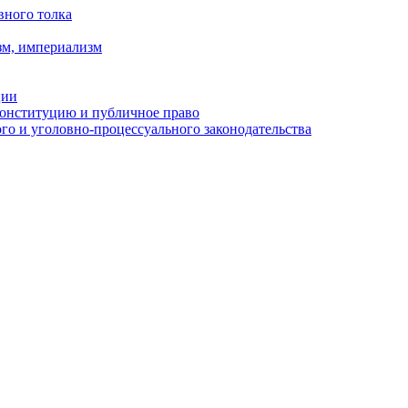
вного толка
зм, империализм
ции
Конституцию и публичное право
о и уголовно-процессуального законодательства