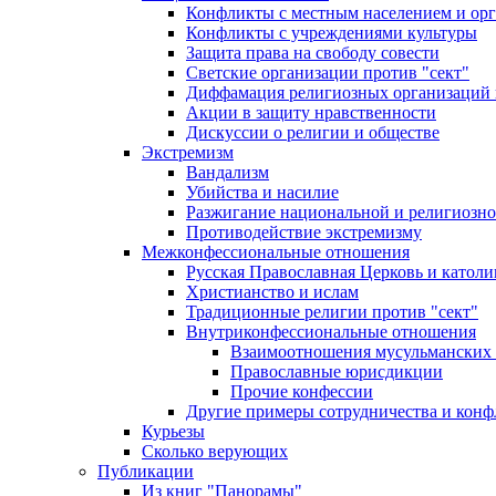
Конфликты с местным населением и ор
Конфликты с учреждениями культуры
Защита права на свободу совести
Светские организации против "сект"
Диффамация религиозных организаций
Акции в защиту нравственности
Дискуссии о религии и обществе
Экстремизм
Вандализм
Убийства и насилие
Разжигание национальной и религиозно
Противодействие экстремизму
Межконфессиональные отношения
Русская Православная Церковь и католи
Христианство и ислам
Традиционные религии против "сект"
Внутриконфессиональные отношения
Взаимоотношения мусульманских 
Православные юрисдикции
Прочие конфессии
Другие примеры сотрудничества и конф
Курьезы
Сколько верующих
Публикации
Из книг "Панорамы"