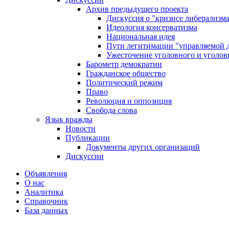
Архив предыдущего проекта
Дискуссия о "кризисе либерализм
Идеология консерватизма
Национальная идея
Пути легитимации "управляемой 
Ужесточение уголовного и уголов
Барометр демократии
Гражданское общество
Политический режим
Право
Революция и оппозиция
Свобода слова
Язык вражды
Новости
Публикации
Документы других организаций
Дискуссии
Объявления
О нас
Аналитика
Справочник
База данных