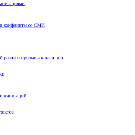
ганизациями
 и конфликты со СМИ
й розни и призывы к насилию
ки
организаций
ликтов