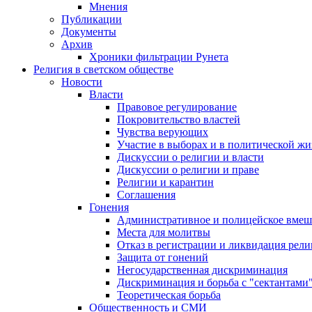
Мнения
Публикации
Документы
Архив
Хроники фильтрации Рунета
Религия в светском обществе
Новости
Власти
Правовое регулирование
Покровительство властей
Чувства верующих
Участие в выборах и в политической ж
Дискуссии о религии и власти
Дискуссии о религии и праве
Религии и карантин
Соглашения
Гонения
Административное и полицейское вмеш
Места для молитвы
Отказ в регистрации и ликвидация рел
Защита от гонений
Негосударственная дискриминация
Дискриминация и борьба с "сектантами
Теоретическая борьба
Общественность и СМИ