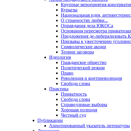
Крупные мероприятия консервати
Курьезы
Национальная идея, антивестерни
О странностях любви...
Оправдания дела ЮКОСа
Основания пересмотра приватиза
Предложения де-либерализовать 
Призывы к ужесточению уголовног
Символические акции
Теории заговора
Идеология
Гражданское общество
Политический режим
Право
Революция и контрреволюция
Свобода слова
Практика
Приватность
Свобода слова
Справедливые выборы
Хорошая полиция
Честный суд
Публикации
Аннотированный указатель литературы
Дискуссии