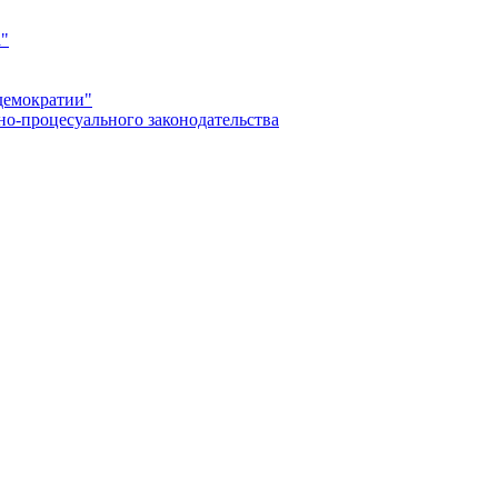
а"
демократии"
но-процесуального законодательства