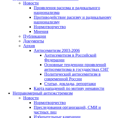
Новости
Проявления расизма и радикального
национализма
Противодействие расизму и радикальному
национализму
Нормотворчество
Мнения
Публикации
Документы
Архив
Антисемитизм 2003-2006
Антисемитизм в Российской
Федерации
Основные тенденции проявлений
антисемитизма в государствах СНГ
Политический антисемитизм в
современной России
Статьи, доклады, репортажи
Карта нападений по мотиву ненависти
Неправомерный антиэкстремизм
Новости
Нормотворчество
Преследования организаций, СМИ и
частных лиц
Избирательные кампании