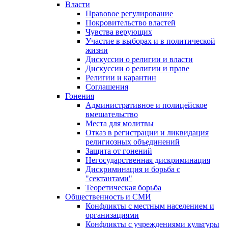
Власти
Правовое регулирование
Покровительство властей
Чувства верующих
Участие в выборах и в политической
жизни
Дискуссии о религии и власти
Дискуссии о религии и праве
Религии и карантин
Соглашения
Гонения
Административное и полицейское
вмешательство
Места для молитвы
Отказ в регистрации и ликвидация
религиозных объединений
Защита от гонений
Негосударственная дискриминация
Дискриминация и борьба с
"сектантами"
Теоретическая борьба
Общественность и СМИ
Конфликты с местным населением и
организациями
Конфликты с учреждениями культуры