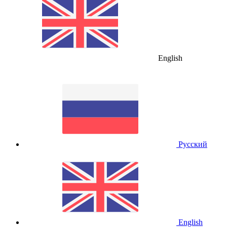
English
Русский
English