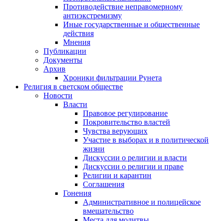
Противодействие неправомерному
антиэкстремизму
Иные государственные и общественные
действия
Мнения
Публикации
Документы
Архив
Хроники фильтрации Рунета
Религия в светском обществе
Новости
Власти
Правовое регулирование
Покровительство властей
Чувства верующих
Участие в выборах и в политической
жизни
Дискуссии о религии и власти
Дискуссии о религии и праве
Религии и карантин
Соглашения
Гонения
Административное и полицейское
вмешательство
Места для молитвы