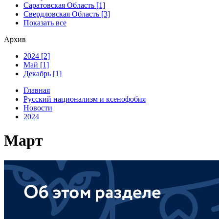
Саратовская Область [1]
Свердловская Область [3]
Показать все
Архив
2024 [2]
Май [1]
Декабрь [1]
Главная
Русский национализм и ксенофобия
Новости
2024
Март