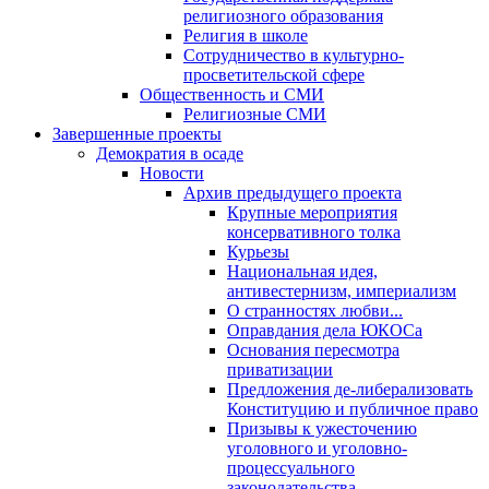
религиозного образования
Религия в школе
Сотрудничество в культурно-
просветительской сфере
Общественность и СМИ
Религиозные СМИ
Завершенные проекты
Демократия в осаде
Новости
Архив предыдущего проекта
Крупные мероприятия
консервативного толка
Курьезы
Национальная идея,
антивестернизм, империализм
О странностях любви...
Оправдания дела ЮКОСа
Основания пересмотра
приватизации
Предложения де-либерализовать
Конституцию и публичное право
Призывы к ужесточению
уголовного и уголовно-
процессуального
законодательства