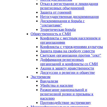
Отказ в регистрации и ликвидация
религиозных объединений
Защита от гонений
Негосударственная дискриминация
Дискриминация и борьба с
"сектантами"
Теоретическая борьба
Общественность и СМИ
Конфликты с местным населением и
организациями
Конфликты с учреждениями культуры
Защита права на свободу совести
Светские организации против "сект"
Диффамация религиозных
организаций и конфликты со СМИ
Акции в защиту нравственности
Дискуссии о религии и обществе
Экстремизм
Вандализм
Убийства и насилие
Разжигание национальной и
религиозной розни и призывы к
насилию
Противодействие экстремизму
Межконфессиональные отношения