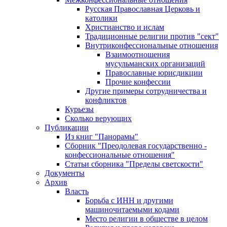
Русская Православная Церковь и
католики
Христианство и ислам
Традиционные религии против "сект"
Внутриконфессиональные отношения
Взаимоотношения
мусульманских организаций
Православные юрисдикции
Прочие конфессии
Другие примеры сотрудничества и
конфликтов
Курьезы
Сколько верующих
Публикации
Из книг "Панорамы"
Сборник "Преодолевая государственно -
конфессиональные отношения"
Статьи сборника "Пределы светскости"
Документы
Архив
Власть
Борьба с ИНН и другими
машиночитаемыми кодами
Место религии в обществе в целом