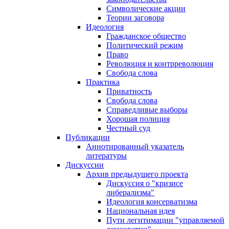
Символические акции
Теории заговора
Идеология
Гражданское общество
Политический режим
Право
Революция и контрреволюция
Свобода слова
Практика
Приватность
Свобода слова
Справедливые выборы
Хорошая полиция
Честный суд
Публикации
Аннотированный указатель
литературы
Дискуссии
Архив предыдущего проекта
Дискуссия о "кризисе
либерализма"
Идеология консерватизма
Национальная идея
Пути легитимации "управляемой