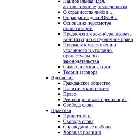
Национальная идея,
антивестернизм, империализм
О странностях любви...
Оправдания дела ЮКОСа
Основания пересмотра
приватизации
Предложения де-либерализовать
Конституцию и публичное право
Призывы к ужесточению
уголовного и уголовно-
процессуального
законодательства
Символические акции
Теории заговора
Идеология
Гражданское общество
Политический режим
Право
Революция и контрреволюция
Свобода слова
Практика
Приватность
Свобода слова
Справедливые выборы
Хорошая полиция