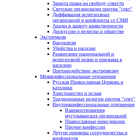
Защита права на свободу совести
Светские организации против "сект"
Диффамация религиозных
организаций и конфликты со СМИ
Акции в защиту нравственности
Дискуссии о религии и обществе
Экстремизм
Вандализм
Убийства и насилие
Разжигание национальной и
религиозной розни и призывы к
насилию
Противодействие экстремизму
Межконфессиональные отношения
Русская Православная Церковь и
католики
Христианство и ислам
Традиционные религии против "сект"
Внутриконфессиональные отношения
Взаимоотношения
мусульманских организаций
Православные юрисдикции
Прочие конфессии
Другие примеры сотрудничества и
конфликтов