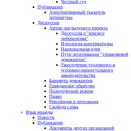
Честный суд
Публикации
Аннотированный указатель
литературы
Дискуссии
Архив предыдущего проекта
Дискуссия о "кризисе
либерализма"
Идеология консерватизма
Национальная идея
Пути легитимации "управляемой
демократии"
Ужесточение уголовного и
уголовно-процесуального
законодательства
Барометр демократии
Гражданское общество
Политический режим
Право
Революция и оппозиция
Свобода слова
Язык вражды
Новости
Публикации
Документы других организаций