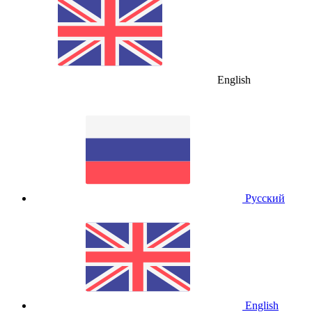
English
Русский
English