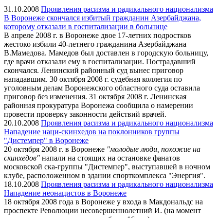
31.10.2008
Проявления расизма и радикального национализма
В Воронеже скончался избитый гражданин Азербайджана,
которому отказали в госпитализации в больнице
В апреле 2008 г. в Воронеже двое 17-летних подростков
жестоко избили 40-летнего гражданина Азербайджана
В.Мамедова. Мамедов был доставлен в городскую больницу,
где врачи отказали ему в госпитализации. Пострадавший
скончался. Ленинский районный суд вынес приговор
нападавшим. 30 октября 2008 г. судебная коллегия по
уголовным делам Воронежского областного суда оставила
приговор без изменения. 31 октября 2008 г. Ленинская
районная прокуратура Воронежа сообщила о намерении
провести проверку законности действий врачей.
20.10.2008
Проявления расизма и радикального национализма
Нападение наци-скинхедов на поклонников группы
"Дистемпер" в Воронеже
20 октября 2008 г. в Воронеже
"молодые люди, похожие на
скинхедов"
напали на стоящих на остановке фанатов
московской ска-группы "Дистемпер", выступавшей в ночном
клубе, расположенном в здании спорткомплекса "Энергия".
18.10.2008
Проявления расизма и радикального национализма
Нападение неонацистов в Воронеже
18 октября 2008 года в Воронеже у входа в Макдональдс на
проспекте Революции несовершеннолетний И. (на момент