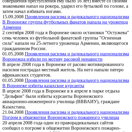
совершения преступления ему было 16 лет) вместе со своими
знакомыми напал на рокера, ударил его бутылкой по голове, а
затем начал избивать ногами.
15.09.2008
Проявления расизма и радикального национализма
В Воронеже группа футбольных фанатов напала на уроженца
Армении
2 сентября 2008 года в Воронеже около остановки "Остужева"
семь человек из футбольной фанатской группы "Огненная
сила" напали на 25-летнего уроженца Армении, являющегося
гражданином России.
01.05.2008
Проявления расизма и радикального национализма
Воронежца избили по мотиву расовой ненависти
В апреле 2008 года в Воронеже от расово мотивированного
насилия пострадал местный житель. На него напали пятеро
африканских студентов.
01.05.2008
Проявления расизма и радикального национализма
В Воронеже избиты казахские курсанты
В апреле 2008 года в Воронеже в в апреле в парке отдыха
"Дельфин" были избиты курсанты Воронежского
авиационно-инженерного училища (ВВВАИУ), граждане
Казахстана.
21.04.2008
Проявления расизма и радикального национализма
Погром в общежитии Воронежского пожарного училища
20 апреля 2008 года один из праворадикальных сайтов
сообщил о погроме в общежитии Воронежского пожарно-