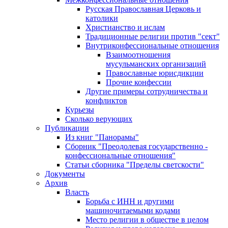
Русская Православная Церковь и
католики
Христианство и ислам
Традиционные религии против "сект"
Внутриконфессиональные отношения
Взаимоотношения
мусульманских организаций
Православные юрисдикции
Прочие конфессии
Другие примеры сотрудничества и
конфликтов
Курьезы
Сколько верующих
Публикации
Из книг "Панорамы"
Сборник "Преодолевая государственно -
конфессиональные отношения"
Статьи сборника "Пределы светскости"
Документы
Архив
Власть
Борьба с ИНН и другими
машиночитаемыми кодами
Место религии в обществе в целом