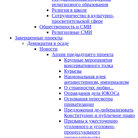
религиозного образования
Религия в школе
Сотрудничество в культурно-
просветительской сфере
Общественность и СМИ
Религиозные СМИ
Завершенные проекты
Демократия в осаде
Новости
Архив предыдущего проекта
Крупные мероприятия
консервативного толка
Курьезы
Национальная идея,
антивестернизм, империализм
О странностях любви...
Оправдания дела ЮКОСа
Основания пересмотра
приватизации
Предложения де-либерализовать
Конституцию и публичное право
Призывы к ужесточению
уголовного и уголовно-
процессуального
законодательства