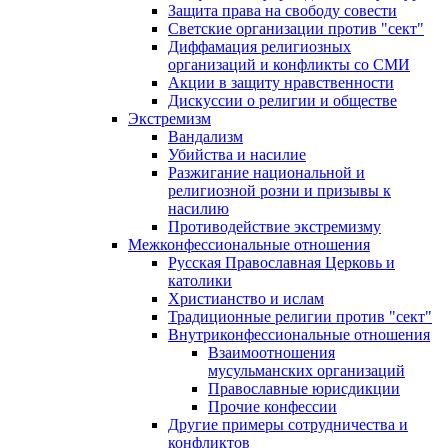
Защита права на свободу совести
Светские организации против "сект"
Диффамация религиозных
организаций и конфликты со СМИ
Акции в защиту нравственности
Дискуссии о религии и обществе
Экстремизм
Вандализм
Убийства и насилие
Разжигание национальной и
религиозной розни и призывы к
насилию
Противодействие экстремизму
Межконфессиональные отношения
Русская Православная Церковь и
католики
Христианство и ислам
Традиционные религии против "сект"
Внутриконфессиональные отношения
Взаимоотношения
мусульманских организаций
Православные юрисдикции
Прочие конфессии
Другие примеры сотрудничества и
конфликтов