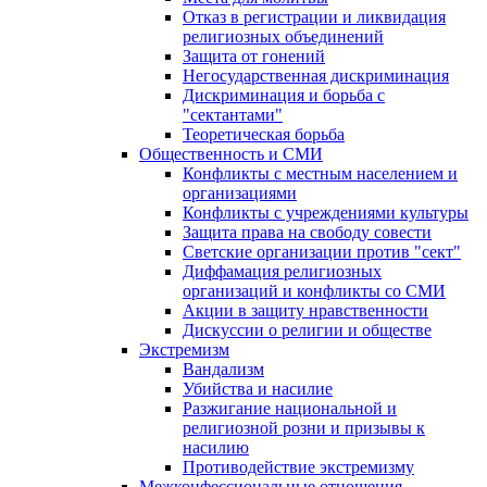
Отказ в регистрации и ликвидация
религиозных объединений
Защита от гонений
Негосударственная дискриминация
Дискриминация и борьба с
"сектантами"
Теоретическая борьба
Общественность и СМИ
Конфликты с местным населением и
организациями
Конфликты с учреждениями культуры
Защита права на свободу совести
Светские организации против "сект"
Диффамация религиозных
организаций и конфликты со СМИ
Акции в защиту нравственности
Дискуссии о религии и обществе
Экстремизм
Вандализм
Убийства и насилие
Разжигание национальной и
религиозной розни и призывы к
насилию
Противодействие экстремизму
Межконфессиональные отношения