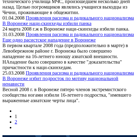
технического училища МЧС, произошедшем несколько дней
назад. Целью погромщиков являлись учащиеся выходцы из
Чечни, проживающие в общежитии.
01.04.2008
Проявления расизма и радикального национализма
В Воронеже наци-скинхеды избили панка
24 марта 2008 г.ж в Воронеже наци-скинхеды избили панка.
31.03.2008
Проявления расизма и радикального национализма
Еще одно расистское нападение в Воронеже
В первом квартале 2008 года (предположительно в марте) в
Левобережном районе г. Воронежа было совершено
нападение на 16-летнего юношу азиатской внешности.
НАпадение было совершено в качестве "доказательства"
причастности к наци-скинхедам.
25.03.2008
Проявления расизма и радикального национализма
В Воронеже избит подросток по мотиву национальной
ненависти
Весной 2008 г. в Воронеже пятеро членов экстремистского
сообщества ногами избили 16-летнего подростка, "имевшего
выраженные азиатские черты лица".
1
2