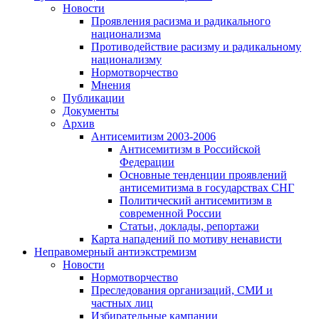
Новости
Проявления расизма и радикального
национализма
Противодействие расизму и радикальному
национализму
Нормотворчество
Мнения
Публикации
Документы
Архив
Антисемитизм 2003-2006
Антисемитизм в Российской
Федерации
Основные тенденции проявлений
антисемитизма в государствах СНГ
Политический антисемитизм в
современной России
Статьи, доклады, репортажи
Карта нападений по мотиву ненависти
Неправомерный антиэкстремизм
Новости
Нормотворчество
Преследования организаций, СМИ и
частных лиц
Избирательные кампании