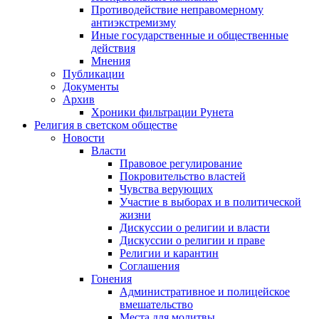
Противодействие неправомерному
антиэкстремизму
Иные государственные и общественные
действия
Мнения
Публикации
Документы
Архив
Хроники фильтрации Рунета
Религия в светском обществе
Новости
Власти
Правовое регулирование
Покровительство властей
Чувства верующих
Участие в выборах и в политической
жизни
Дискуссии о религии и власти
Дискуссии о религии и праве
Религии и карантин
Соглашения
Гонения
Административное и полицейское
вмешательство
Места для молитвы