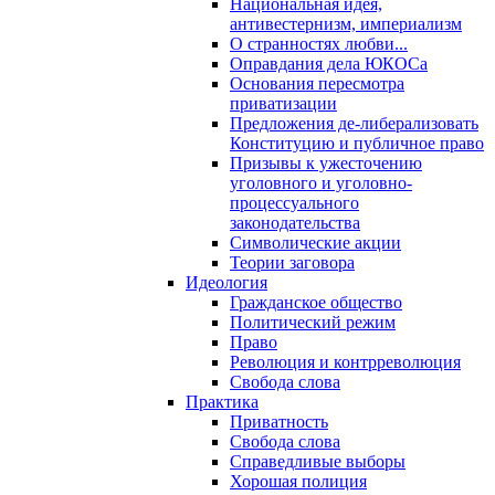
Национальная идея,
антивестернизм, империализм
О странностях любви...
Оправдания дела ЮКОСа
Основания пересмотра
приватизации
Предложения де-либерализовать
Конституцию и публичное право
Призывы к ужесточению
уголовного и уголовно-
процессуального
законодательства
Символические акции
Теории заговора
Идеология
Гражданское общество
Политический режим
Право
Революция и контрреволюция
Свобода слова
Практика
Приватность
Свобода слова
Справедливые выборы
Хорошая полиция