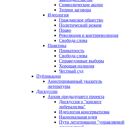
Символические акции
Теории заговора
Идеология
Гражданское общество
Политический режим
Право
Революция и контрреволюция
Свобода слова
Практика
Приватность
Свобода слова
Справедливые выборы
Хорошая полиция
Честный суд
Публикации
Аннотированный указатель
литературы
Дискуссии
Архив предыдущего проекта
Дискуссия о "кризисе
либерализма"
Идеология консерватизма
Национальная идея
Пути легитимации "управляемой