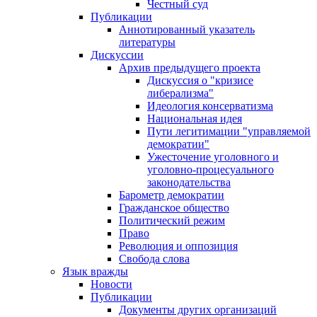
Честный суд
Публикации
Аннотированный указатель
литературы
Дискуссии
Архив предыдущего проекта
Дискуссия о "кризисе
либерализма"
Идеология консерватизма
Национальная идея
Пути легитимации "управляемой
демократии"
Ужесточение уголовного и
уголовно-процесуального
законодательства
Барометр демократии
Гражданское общество
Политический режим
Право
Революция и оппозиция
Свобода слова
Язык вражды
Новости
Публикации
Документы других организаций