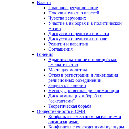
Власти
Правовое регулирование
Покровительство властей
Чувства верующих
Участие в выборах и в политической
жизни
Дискуссии о религии и власти
Дискуссии о религии и праве
Религии и карантин
Соглашения
Гонения
Административное и полицейское
вмешательство
Места для молитвы
Отказ в регистрации и ликвидация
религиозных объединений
Защита от гонений
Негосударственная дискриминация
Дискриминация и борьба с
"сектантами"
Теоретическая борьба
Общественность и СМИ
Конфликты с местным населением и
организациями
Конфликты с учреждениями культуры