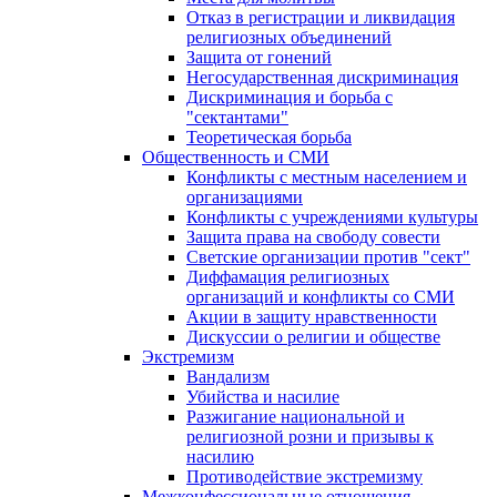
Отказ в регистрации и ликвидация
религиозных объединений
Защита от гонений
Негосударственная дискриминация
Дискриминация и борьба с
"сектантами"
Теоретическая борьба
Общественность и СМИ
Конфликты с местным населением и
организациями
Конфликты с учреждениями культуры
Защита права на свободу совести
Светские организации против "сект"
Диффамация религиозных
организаций и конфликты со СМИ
Акции в защиту нравственности
Дискуссии о религии и обществе
Экстремизм
Вандализм
Убийства и насилие
Разжигание национальной и
религиозной розни и призывы к
насилию
Противодействие экстремизму
Межконфессиональные отношения