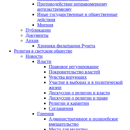
Противодействие неправомерному
антиэкстремизму
Иные государственные и общественные
действия
Мнения
Публикации
Документы
Архив
Хроники фильтрации Рунета
Религия в светском обществе
Новости
Власти
Правовое регулирование
Покровительство властей
Чувства верующих
Участие в выборах и в политической
жизни
Дискуссии о религии и власти
Дискуссии о религии и праве
Религии и карантин
Соглашения
Гонения
Административное и полицейское
вмешательство
Места для молитвы