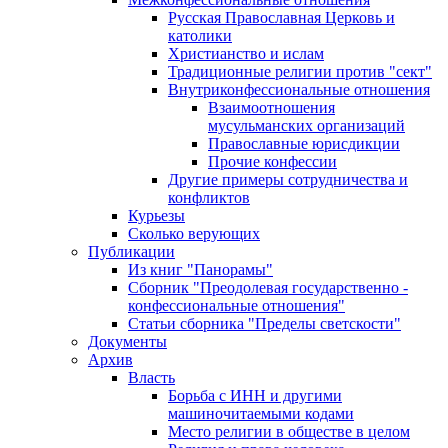
Русская Православная Церковь и
католики
Христианство и ислам
Традиционные религии против "сект"
Внутриконфессиональные отношения
Взаимоотношения
мусульманских организаций
Православные юрисдикции
Прочие конфессии
Другие примеры сотрудничества и
конфликтов
Курьезы
Сколько верующих
Публикации
Из книг "Панорамы"
Сборник "Преодолевая государственно -
конфессиональные отношения"
Статьи сборника "Пределы светскости"
Документы
Архив
Власть
Борьба с ИНН и другими
машиночитаемыми кодами
Место религии в обществе в целом