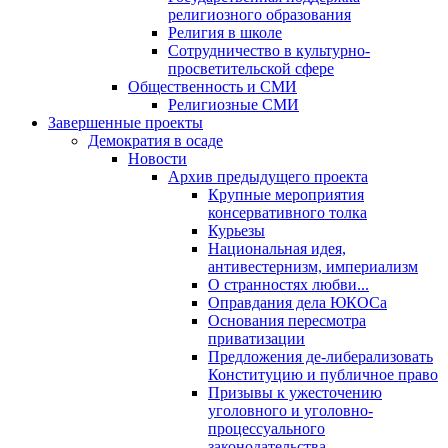
религиозного образования
Религия в школе
Сотрудничество в культурно-
просветительской сфере
Общественность и СМИ
Религиозные СМИ
Завершенные проекты
Демократия в осаде
Новости
Архив предыдущего проекта
Крупные мероприятия
консервативного толка
Курьезы
Национальная идея,
антивестернизм, империализм
О странностях любви...
Оправдания дела ЮКОСа
Основания пересмотра
приватизации
Предложения де-либерализовать
Конституцию и публичное право
Призывы к ужесточению
уголовного и уголовно-
процессуального
законодательства