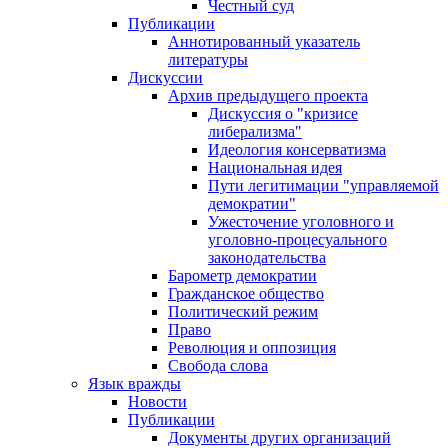
Честный суд
Публикации
Аннотированный указатель
литературы
Дискуссии
Архив предыдущего проекта
Дискуссия о "кризисе
либерализма"
Идеология консерватизма
Национальная идея
Пути легитимации "управляемой
демократии"
Ужесточение уголовного и
уголовно-процесуального
законодательства
Барометр демократии
Гражданское общество
Политический режим
Право
Революция и оппозиция
Свобода слова
Язык вражды
Новости
Публикации
Документы других организаций