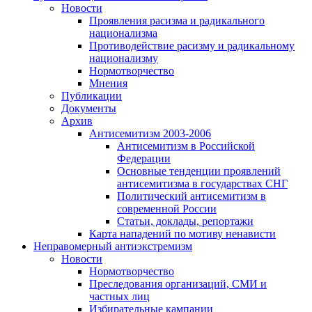
Новости
Проявления расизма и радикального
национализма
Противодействие расизму и радикальному
национализму
Нормотворчество
Мнения
Публикации
Документы
Архив
Антисемитизм 2003-2006
Антисемитизм в Российской
Федерации
Основные тенденции проявлений
антисемитизма в государствах СНГ
Политический антисемитизм в
современной России
Статьи, доклады, репортажи
Карта нападений по мотиву ненависти
Неправомерный антиэкстремизм
Новости
Нормотворчество
Преследования организаций, СМИ и
частных лиц
Избирательные кампании