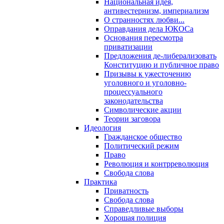
Национальная идея,
антивестернизм, империализм
О странностях любви...
Оправдания дела ЮКОСа
Основания пересмотра
приватизации
Предложения де-либерализовать
Конституцию и публичное право
Призывы к ужесточению
уголовного и уголовно-
процессуального
законодательства
Символические акции
Теории заговора
Идеология
Гражданское общество
Политический режим
Право
Революция и контрреволюция
Свобода слова
Практика
Приватность
Свобода слова
Справедливые выборы
Хорошая полиция