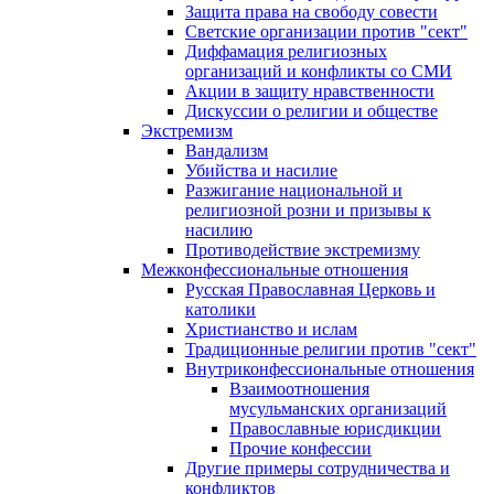
Защита права на свободу совести
Светские организации против "сект"
Диффамация религиозных
организаций и конфликты со СМИ
Акции в защиту нравственности
Дискуссии о религии и обществе
Экстремизм
Вандализм
Убийства и насилие
Разжигание национальной и
религиозной розни и призывы к
насилию
Противодействие экстремизму
Межконфессиональные отношения
Русская Православная Церковь и
католики
Христианство и ислам
Традиционные религии против "сект"
Внутриконфессиональные отношения
Взаимоотношения
мусульманских организаций
Православные юрисдикции
Прочие конфессии
Другие примеры сотрудничества и
конфликтов