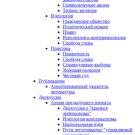
Символические акции
Теории заговора
Идеология
Гражданское общество
Политический режим
Право
Революция и контрреволюция
Свобода слова
Практика
Приватность
Свобода слова
Справедливые выборы
Хорошая полиция
Честный суд
Публикации
Аннотированный указатель
литературы
Дискуссии
Архив предыдущего проекта
Дискуссия о "кризисе
либерализма"
Идеология консерватизма
Национальная идея
Пути легитимации "управляемой