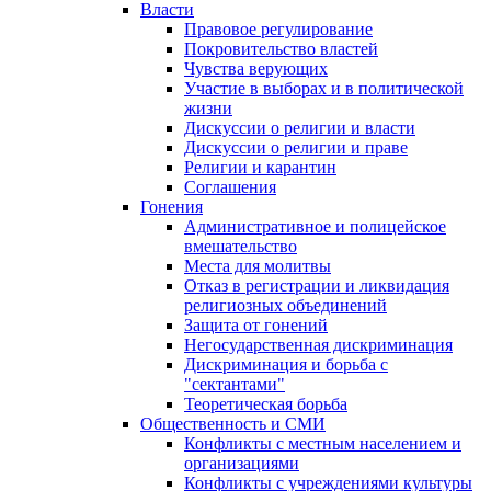
Власти
Правовое регулирование
Покровительство властей
Чувства верующих
Участие в выборах и в политической
жизни
Дискуссии о религии и власти
Дискуссии о религии и праве
Религии и карантин
Соглашения
Гонения
Административное и полицейское
вмешательство
Места для молитвы
Отказ в регистрации и ликвидация
религиозных объединений
Защита от гонений
Негосударственная дискриминация
Дискриминация и борьба с
"сектантами"
Теоретическая борьба
Общественность и СМИ
Конфликты с местным населением и
организациями
Конфликты с учреждениями культуры