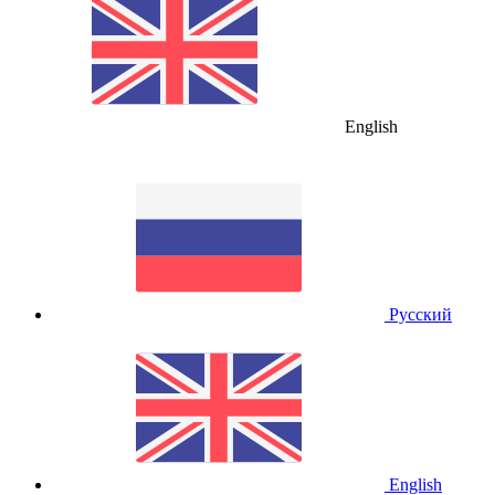
English
Русский
English