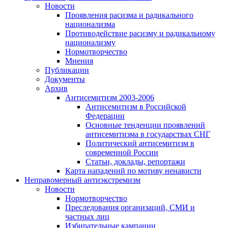
Новости
Проявления расизма и радикального
национализма
Противодействие расизму и радикальному
национализму
Нормотворчество
Мнения
Публикации
Документы
Архив
Антисемитизм 2003-2006
Антисемитизм в Российской
Федерации
Основные тенденции проявлений
антисемитизма в государствах СНГ
Политический антисемитизм в
современной России
Статьи, доклады, репортажи
Карта нападений по мотиву ненависти
Неправомерный антиэкстремизм
Новости
Нормотворчество
Преследования организаций, СМИ и
частных лиц
Избирательные кампании