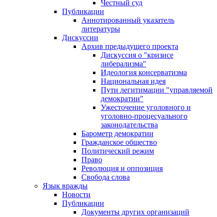
Честный суд
Публикации
Аннотированный указатель
литературы
Дискуссии
Архив предыдущего проекта
Дискуссия о "кризисе
либерализма"
Идеология консерватизма
Национальная идея
Пути легитимации "управляемой
демократии"
Ужесточение уголовного и
уголовно-процесуального
законодательства
Барометр демократии
Гражданское общество
Политический режим
Право
Революция и оппозиция
Свобода слова
Язык вражды
Новости
Публикации
Документы других организаций