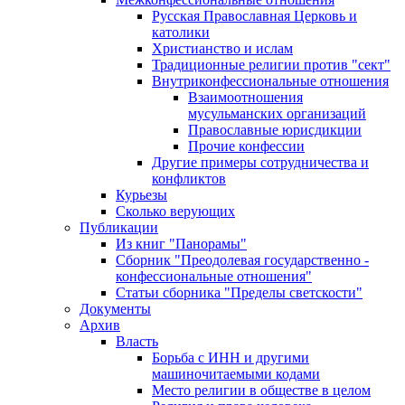
Русская Православная Церковь и
католики
Христианство и ислам
Традиционные религии против "сект"
Внутриконфессиональные отношения
Взаимоотношения
мусульманских организаций
Православные юрисдикции
Прочие конфессии
Другие примеры сотрудничества и
конфликтов
Курьезы
Сколько верующих
Публикации
Из книг "Панорамы"
Сборник "Преодолевая государственно -
конфессиональные отношения"
Статьи сборника "Пределы светскости"
Документы
Архив
Власть
Борьба с ИНН и другими
машиночитаемыми кодами
Место религии в обществе в целом