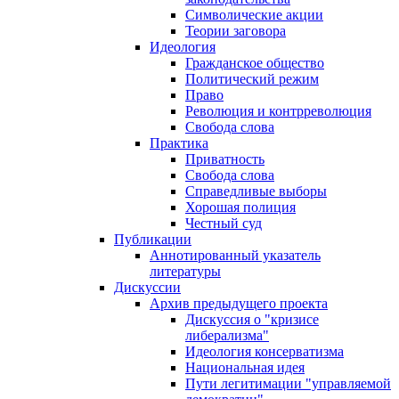
Символические акции
Теории заговора
Идеология
Гражданское общество
Политический режим
Право
Революция и контрреволюция
Свобода слова
Практика
Приватность
Свобода слова
Справедливые выборы
Хорошая полиция
Честный суд
Публикации
Аннотированный указатель
литературы
Дискуссии
Архив предыдущего проекта
Дискуссия о "кризисе
либерализма"
Идеология консерватизма
Национальная идея
Пути легитимации "управляемой