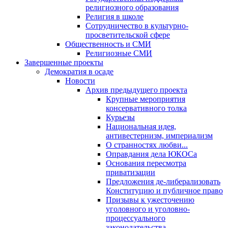
религиозного образования
Религия в школе
Сотрудничество в культурно-
просветительской сфере
Общественность и СМИ
Религиозные СМИ
Завершенные проекты
Демократия в осаде
Новости
Архив предыдущего проекта
Крупные мероприятия
консервативного толка
Курьезы
Национальная идея,
антивестернизм, империализм
О странностях любви...
Оправдания дела ЮКОСа
Основания пересмотра
приватизации
Предложения де-либерализовать
Конституцию и публичное право
Призывы к ужесточению
уголовного и уголовно-
процессуального
законодательства