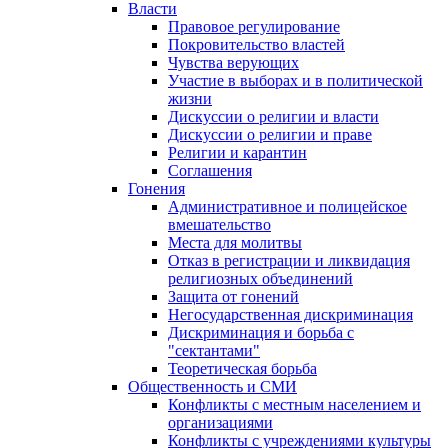
Власти
Правовое регулирование
Покровительство властей
Чувства верующих
Участие в выборах и в политической
жизни
Дискуссии о религии и власти
Дискуссии о религии и праве
Религии и карантин
Соглашения
Гонения
Административное и полицейское
вмешательство
Места для молитвы
Отказ в регистрации и ликвидация
религиозных объединений
Защита от гонений
Негосударственная дискриминация
Дискриминация и борьба с
"сектантами"
Теоретическая борьба
Общественность и СМИ
Конфликты с местным населением и
организациями
Конфликты с учреждениями культуры