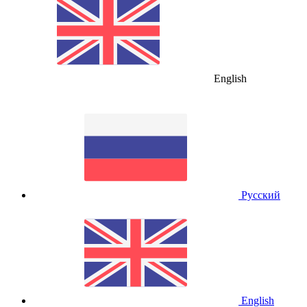
English
Русский
English