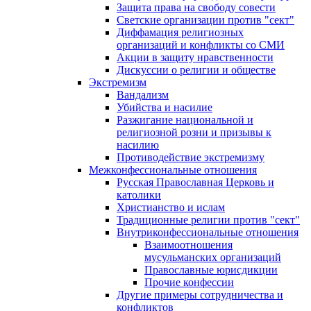
Защита права на свободу совести
Светские организации против "сект"
Диффамация религиозных
организаций и конфликты со СМИ
Акции в защиту нравственности
Дискуссии о религии и обществе
Экстремизм
Вандализм
Убийства и насилие
Разжигание национальной и
религиозной розни и призывы к
насилию
Противодействие экстремизму
Межконфессиональные отношения
Русская Православная Церковь и
католики
Христианство и ислам
Традиционные религии против "сект"
Внутриконфессиональные отношения
Взаимоотношения
мусульманских организаций
Православные юрисдикции
Прочие конфессии
Другие примеры сотрудничества и
конфликтов