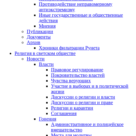
Противодействие неправомерному
антиэкстремизму
Иные государственные и общественные
действия
Мнения
Публикации
Документы
Архив
Хроники фильтрации Рунета
Религия в светском обществе
Новости
Власти
Правовое регулирование
Покровительство властей
Чувства верующих
Участие в выборах и в политической
жизни
Дискуссии о религии и власти
Дискуссии о религии и праве
Религии и карантин
Соглашения
Гонения
Административное и полицейское
вмешательство
Места для молитвы