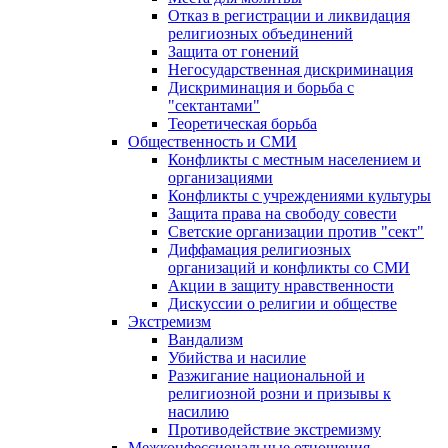
Отказ в регистрации и ликвидация
религиозных объединений
Защита от гонений
Негосударственная дискриминация
Дискриминация и борьба с
"сектантами"
Теоретическая борьба
Общественность и СМИ
Конфликты с местным населением и
организациями
Конфликты с учреждениями культуры
Защита права на свободу совести
Светские организации против "сект"
Диффамация религиозных
организаций и конфликты со СМИ
Акции в защиту нравственности
Дискуссии о религии и обществе
Экстремизм
Вандализм
Убийства и насилие
Разжигание национальной и
религиозной розни и призывы к
насилию
Противодействие экстремизму
Межконфессиональные отношения