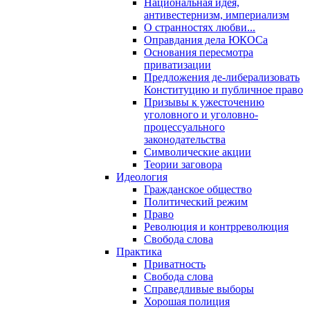
Национальная идея,
антивестернизм, империализм
О странностях любви...
Оправдания дела ЮКОСа
Основания пересмотра
приватизации
Предложения де-либерализовать
Конституцию и публичное право
Призывы к ужесточению
уголовного и уголовно-
процессуального
законодательства
Символические акции
Теории заговора
Идеология
Гражданское общество
Политический режим
Право
Революция и контрреволюция
Свобода слова
Практика
Приватность
Свобода слова
Справедливые выборы
Хорошая полиция