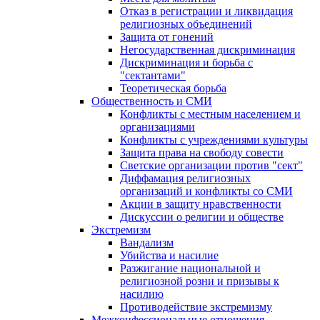
Отказ в регистрации и ликвидация
религиозных объединений
Защита от гонений
Негосударственная дискриминация
Дискриминация и борьба с
"сектантами"
Теоретическая борьба
Общественность и СМИ
Конфликты с местным населением и
организациями
Конфликты с учреждениями культуры
Защита права на свободу совести
Светские организации против "сект"
Диффамация религиозных
организаций и конфликты со СМИ
Акции в защиту нравственности
Дискуссии о религии и обществе
Экстремизм
Вандализм
Убийства и насилие
Разжигание национальной и
религиозной розни и призывы к
насилию
Противодействие экстремизму
Межконфессиональные отношения