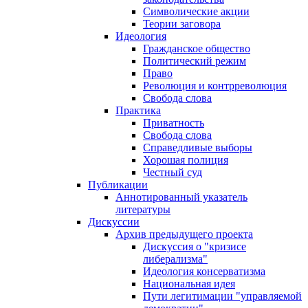
Символические акции
Теории заговора
Идеология
Гражданское общество
Политический режим
Право
Революция и контрреволюция
Свобода слова
Практика
Приватность
Свобода слова
Справедливые выборы
Хорошая полиция
Честный суд
Публикации
Аннотированный указатель
литературы
Дискуссии
Архив предыдущего проекта
Дискуссия о "кризисе
либерализма"
Идеология консерватизма
Национальная идея
Пути легитимации "управляемой