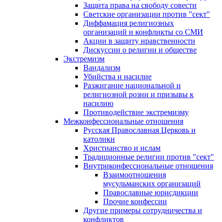
Защита права на свободу совести
Светские организации против "сект"
Диффамация религиозных
организаций и конфликты со СМИ
Акции в защиту нравственности
Дискуссии о религии и обществе
Экстремизм
Вандализм
Убийства и насилие
Разжигание национальной и
религиозной розни и призывы к
насилию
Противодействие экстремизму
Межконфессиональные отношения
Русская Православная Церковь и
католики
Христианство и ислам
Традиционные религии против "сект"
Внутриконфессиональные отношения
Взаимоотношения
мусульманских организаций
Православные юрисдикции
Прочие конфессии
Другие примеры сотрудничества и
конфликтов