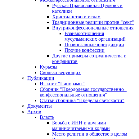
Русская Православная Церковь и
католики
Христианство и ислам
Традиционные религии против "сект"
Внутриконфессиональные отношения
Взаимоотношения
мусульманских организаций
Православные юрисдикции
Прочие конфессии
Другие примеры сотрудничества и
конфликтов
Курьезы
Сколько верующих
Публикации
Из книг "Панорамы"
Сборник "Преодолевая государственно -
конфессиональные отношения"
Статьи сборника "Пределы светскости"
Документы
Архив
Власть
Борьба с ИНН и другими
машиночитаемыми кодами
Место религии в обществе в целом