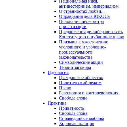
Национальная идея,
антивестернизм, империализм
О странностях любви...
Оправдания дела ЮКОСа
Основания пересмотра
приватизации
Предложения де-либерализовать
Конституцию и публичное право
Призывы к ужесточению
уголовного и уголовно-
процессуального
законодательства
Символические акции
Теории заговора
Идеология
Гражданское общество
Политический режим
Право
Революция и контрреволюция
Свобода слова
Практика
Приватность
Свобода слова
Справедливые выборы
Хорошая полиция