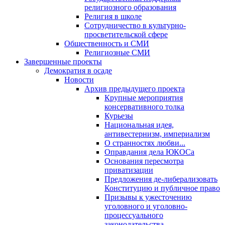
религиозного образования
Религия в школе
Сотрудничество в культурно-
просветительской сфере
Общественность и СМИ
Религиозные СМИ
Завершенные проекты
Демократия в осаде
Новости
Архив предыдущего проекта
Крупные мероприятия
консервативного толка
Курьезы
Национальная идея,
антивестернизм, империализм
О странностях любви...
Оправдания дела ЮКОСа
Основания пересмотра
приватизации
Предложения де-либерализовать
Конституцию и публичное право
Призывы к ужесточению
уголовного и уголовно-
процессуального
законодательства