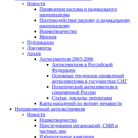
Новости
Проявления расизма и радикального
национализма
Противодействие расизму и радикальному
национализму
Нормотворчество
Мнения
Публикации
Документы
Архив
Антисемитизм 2003-2006
Антисемитизм в Российской
Федерации
Основные тенденции проявлений
антисемитизма в государствах СНГ
Политический антисемитизм в
современной России
Статьи, доклады, репортажи
Карта нападений по мотиву ненависти
Неправомерный антиэкстремизм
Новости
Нормотворчество
Преследования организаций, СМИ и
частных лиц
Избирательные кампании