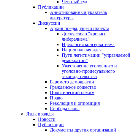
Честный суд
Публикации
Аннотированный указатель
литературы
Дискуссии
Архив предыдущего проекта
Дискуссия о "кризисе
либерализма"
Идеология консерватизма
Национальная идея
Пути легитимации "управляемой
демократии"
Ужесточение уголовного и
уголовно-процесуального
законодательства
Барометр демократии
Гражданское общество
Политический режим
Право
Революция и оппозиция
Свобода слова
Язык вражды
Новости
Публикации
Документы других организаций