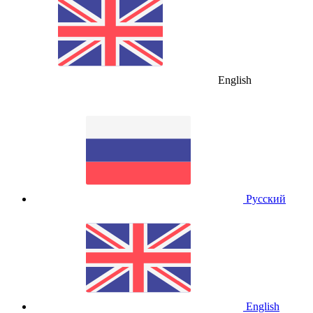
English
Русский
English