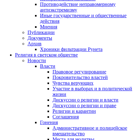
Противодействие неправомерному
антиэкстремизму
Иные государственные и общественные
действия
Мнения
Публикации
Документы
Архив
Хроники фильтрации Рунета
Религия в светском обществе
Новости
Власти
Правовое регулирование
Покровительство властей
Чувства верующих
Участие в выборах и в политической
жизни
Дискуссии о религии и власти
Дискуссии о религии и праве
Религии и карантин
Соглашения
Гонения
Административное и полицейское
вмешательство
Места для молитвы