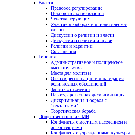
Власти
Правовое регулирование
Покровительство властей
Чувства верующих
Участие в выборах и в политической
жизни
Дискуссии о религии и власти
Дискуссии о религии и праве
Религии и карантин
Соглашения
Гонения
Административное и полицейское
вмешательство
Места для молитвы
Отказ в регистрации и ликвидация
религиозных объединений
Защита от гонений
Негосударственная дискриминация
Дискриминация и борьба с
"сектантами"
Теоретическая борьба
Общественность и СМИ
Конфликты с местным населением и
организациями
Конфликты с учреждениями культуры