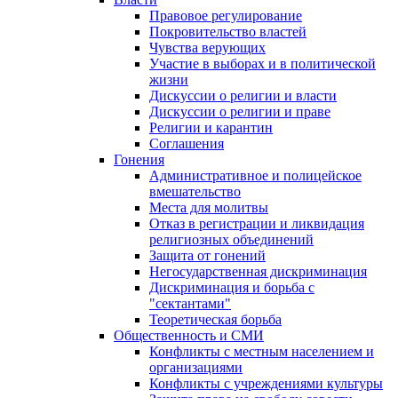
Правовое регулирование
Покровительство властей
Чувства верующих
Участие в выборах и в политической
жизни
Дискуссии о религии и власти
Дискуссии о религии и праве
Религии и карантин
Соглашения
Гонения
Административное и полицейское
вмешательство
Места для молитвы
Отказ в регистрации и ликвидация
религиозных объединений
Защита от гонений
Негосударственная дискриминация
Дискриминация и борьба с
"сектантами"
Теоретическая борьба
Общественность и СМИ
Конфликты с местным населением и
организациями
Конфликты с учреждениями культуры