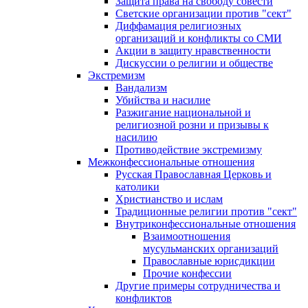
Защита права на свободу совести
Светские организации против "сект"
Диффамация религиозных
организаций и конфликты со СМИ
Акции в защиту нравственности
Дискуссии о религии и обществе
Экстремизм
Вандализм
Убийства и насилие
Разжигание национальной и
религиозной розни и призывы к
насилию
Противодействие экстремизму
Межконфессиональные отношения
Русская Православная Церковь и
католики
Христианство и ислам
Традиционные религии против "сект"
Внутриконфессиональные отношения
Взаимоотношения
мусульманских организаций
Православные юрисдикции
Прочие конфессии
Другие примеры сотрудничества и
конфликтов