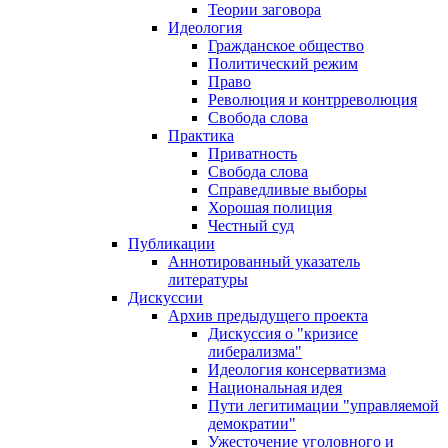
Теории заговора
Идеология
Гражданское общество
Политический режим
Право
Революция и контрреволюция
Свобода слова
Практика
Приватность
Свобода слова
Справедливые выборы
Хорошая полиция
Честный суд
Публикации
Аннотированный указатель
литературы
Дискуссии
Архив предыдущего проекта
Дискуссия о "кризисе
либерализма"
Идеология консерватизма
Национальная идея
Пути легитимации "управляемой
демократии"
Ужесточение уголовного и