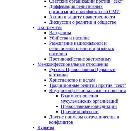
Светские организации против "сект"
Диффамация религиозных
организаций и конфликты со СМИ
Акции в защиту нравственности
Дискуссии о религии и обществе
Экстремизм
Вандализм
Убийства и насилие
Разжигание национальной и
религиозной розни и призывы к
насилию
Противодействие экстремизму
Межконфессиональные отношения
Русская Православная Церковь и
католики
Христианство и ислам
Традиционные религии против "сект"
Внутриконфессиональные отношения
Взаимоотношения
мусульманских организаций
Православные юрисдикции
Прочие конфессии
Другие примеры сотрудничества и
конфликтов
Курьезы