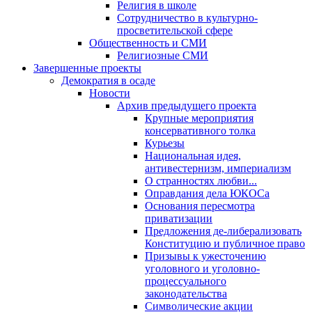
Религия в школе
Сотрудничество в культурно-
просветительской сфере
Общественность и СМИ
Религиозные СМИ
Завершенные проекты
Демократия в осаде
Новости
Архив предыдущего проекта
Крупные мероприятия
консервативного толка
Курьезы
Национальная идея,
антивестернизм, империализм
О странностях любви...
Оправдания дела ЮКОСа
Основания пересмотра
приватизации
Предложения де-либерализовать
Конституцию и публичное право
Призывы к ужесточению
уголовного и уголовно-
процессуального
законодательства
Символические акции