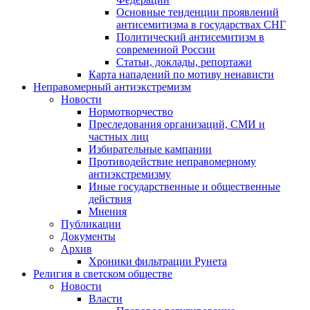
Основные тенденции проявлений
антисемитизма в государствах СНГ
Политический антисемитизм в
современной России
Статьи, доклады, репортажи
Карта нападений по мотиву ненависти
Неправомерный антиэкстремизм
Новости
Нормотворчество
Преследования организаций, СМИ и
частных лиц
Избирательные кампании
Противодействие неправомерному
антиэкстремизму
Иные государственные и общественные
действия
Мнения
Публикации
Документы
Архив
Хроники фильтрации Рунета
Религия в светском обществе
Новости
Власти