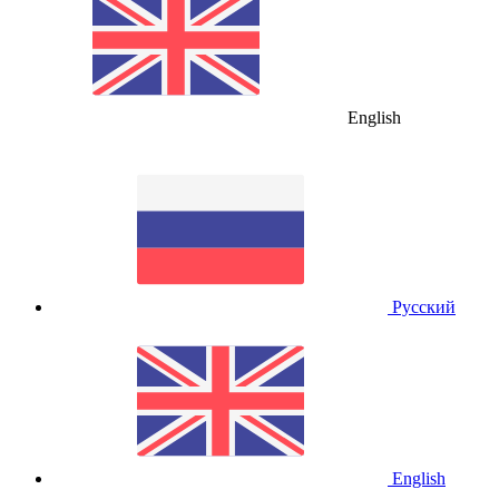
English
Русский
English