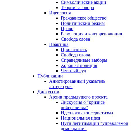
Символические акции
Теории заговора
Идеология
Гражданское общество
Политический режим
Право
Революция и контрреволюция
Свобода слова
Практика
Приватность
Свобода слова
Справедливые выборы
Хорошая полиция
Честный суд
Публикации
Аннотированный указатель
литературы
Дискуссии
Архив предыдущего проекта
Дискуссия о "кризисе
либерализма"
Идеология консерватизма
Национальная идея
Пути легитимации "управляемой
демократии"