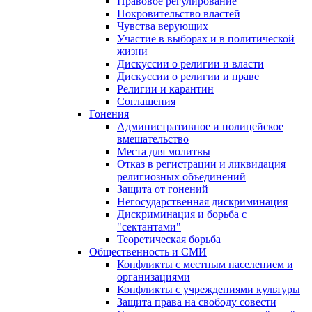
Правовое регулирование
Покровительство властей
Чувства верующих
Участие в выборах и в политической
жизни
Дискуссии о религии и власти
Дискуссии о религии и праве
Религии и карантин
Соглашения
Гонения
Административное и полицейское
вмешательство
Места для молитвы
Отказ в регистрации и ликвидация
религиозных объединений
Защита от гонений
Негосударственная дискриминация
Дискриминация и борьба с
"сектантами"
Теоретическая борьба
Общественность и СМИ
Конфликты с местным населением и
организациями
Конфликты с учреждениями культуры
Защита права на свободу совести