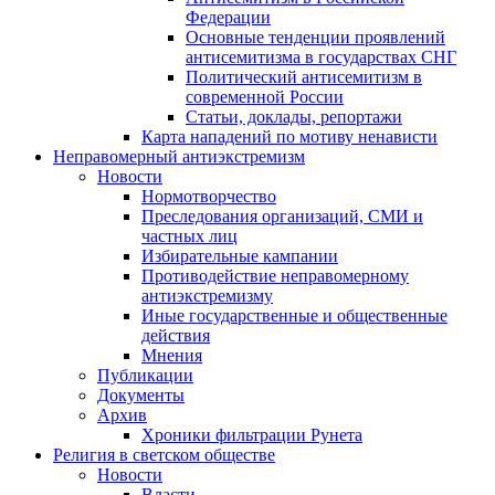
Федерации
Основные тенденции проявлений
антисемитизма в государствах СНГ
Политический антисемитизм в
современной России
Статьи, доклады, репортажи
Карта нападений по мотиву ненависти
Неправомерный антиэкстремизм
Новости
Нормотворчество
Преследования организаций, СМИ и
частных лиц
Избирательные кампании
Противодействие неправомерному
антиэкстремизму
Иные государственные и общественные
действия
Мнения
Публикации
Документы
Архив
Хроники фильтрации Рунета
Религия в светском обществе
Новости
Власти