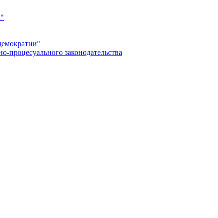
а"
демократии"
но-процесуального законодательства