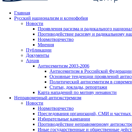
Главная
Русский национализм и ксенофобия
Новости
Проявления расизма и радикального национа
Противодействие расизму и радикальному на
Нормотворчество
Мнения
Публикации
Документы
Архив
Антисемитизм 2003-2006
Антисемитизм в Российской Федерации
Основные тенденции проявлений антис
Политический антисемитизм в совреме
Статьи, доклады, репортажи
Карта нападений по мотиву ненависти
Неправомерный антиэкстремизм
Новости
Нормотворчество
Преследования организаций, СМИ и частных
Избирательные кампании
Противодействие неправомерному антиэкстр
Иные государственные и общественные дейст