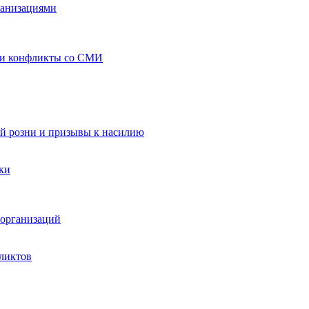
ганизациями
 и конфликты со СМИ
й розни и призывы к насилию
ки
организаций
ликтов