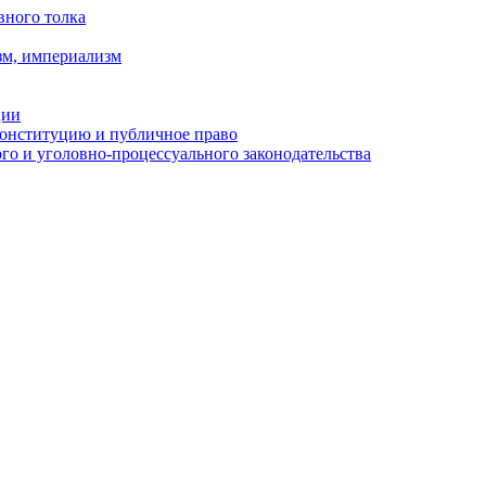
вного толка
зм, империализм
ции
Конституцию и публичное право
о и уголовно-процессуального законодательства