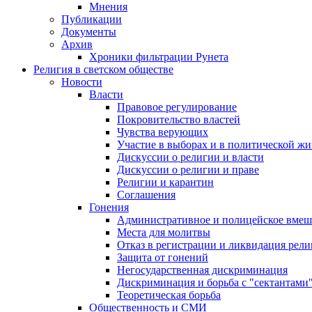
Мнения
Публикации
Документы
Архив
Хроники фильтрации Рунета
Религия в светском обществе
Новости
Власти
Правовое регулирование
Покровительство властей
Чувства верующих
Участие в выборах и в политической ж
Дискуссии о религии и власти
Дискуссии о религии и праве
Религии и карантин
Соглашения
Гонения
Административное и полицейское вмеш
Места для молитвы
Отказ в регистрации и ликвидация рел
Защита от гонений
Негосударственная дискриминация
Дискриминация и борьба с "сектантами
Теоретическая борьба
Общественность и СМИ