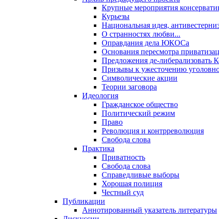
Крупные мероприятия консервати
Курьезы
Национальная идея, антивестерни
О странностях любви...
Оправдания дела ЮКОСа
Основания пересмотра приватиза
Предложения де-либерализовать 
Призывы к ужесточению уголовног
Символические акции
Теории заговора
Идеология
Гражданское общество
Политический режим
Право
Революция и контрреволюция
Свобода слова
Практика
Приватность
Свобода слова
Справедливые выборы
Хорошая полиция
Честный суд
Публикации
Аннотированный указатель литературы
Дискуссии