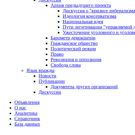
Архив предыдущего проекта
Дискуссия о "кризисе либерализм
Идеология консерватизма
Национальная идея
Пути легитимации "управляемой 
Ужесточение уголовного и уголов
Барометр демократии
Гражданское общество
Политический режим
Право
Революция и оппозиция
Свобода слова
Язык вражды
Новости
Публикации
Документы других организаций
Дискуссии
Объявления
О нас
Аналитика
Справочник
База данных