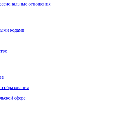
фессиональные отношения"
мыми кодами
ство
ве
го образования
льской сфере