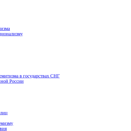
лизма
ционализму
емитизма в государствах СНГ
нной России
 лиц
емизму
вия