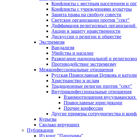
Конфликты с местным населением и ор
Конфликты с учреждениями культуры
Защита права на свободу совести
Светские организации против "сект"
Диффамация религиозных организаций
Акции в защиту нравственности
Дискуссии о религии и обществе
Экстремизм
Вандализм
Убийства и насилие
Разжигание национальной и религиозно
Противодействие экстремизму
Межконфессиональные отношения
Русская Православная Церковь и католи
Христианство и ислам
Традиционные религии против "сект"
Внутриконфессиональные отношения
Взаимоотношения мусульманских 
Православные юрисдикции
Прочие конфессии
Другие примеры сотрудничества и конф
Курьезы
Сколько верующих
Публикации
Из книг "Панорамы"