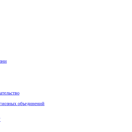
изни
ательство
игиозных объединений
"