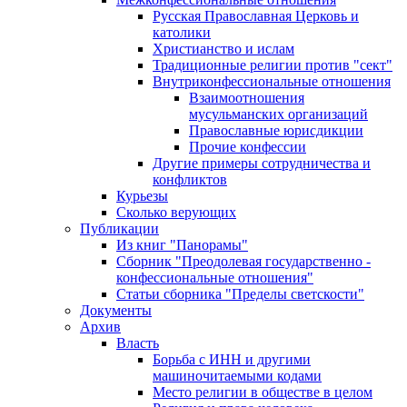
Русская Православная Церковь и
католики
Христианство и ислам
Традиционные религии против "сект"
Внутриконфессиональные отношения
Взаимоотношения
мусульманских организаций
Православные юрисдикции
Прочие конфессии
Другие примеры сотрудничества и
конфликтов
Курьезы
Сколько верующих
Публикации
Из книг "Панорамы"
Сборник "Преодолевая государственно -
конфессиональные отношения"
Статьи сборника "Пределы светскости"
Документы
Архив
Власть
Борьба с ИНН и другими
машиночитаемыми кодами
Место религии в обществе в целом