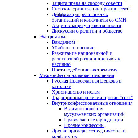
Защита права на свободу совести
Светские организации против "сект"
Диффамация религиозных
организаций и конфликты со СМИ
Акции в защиту нравственности
Дискуссии о религии и обществе
Экстремизм
Вандализм
Убийства и насилие
Разжигание национальной и
религиозной розни и призывы к
насилию
Противодействие экстремизму
Межконфессиональные отношения
Русская Православная Церковь и
католики
Христианство и ислам
Традиционные религии против "сект"
Внутриконфессиональные отношения
Взаимоотношения
мусульманских организаций
Православные юрисдикции
Прочие конфессии
Другие примеры сотрудничества и
конфликтов