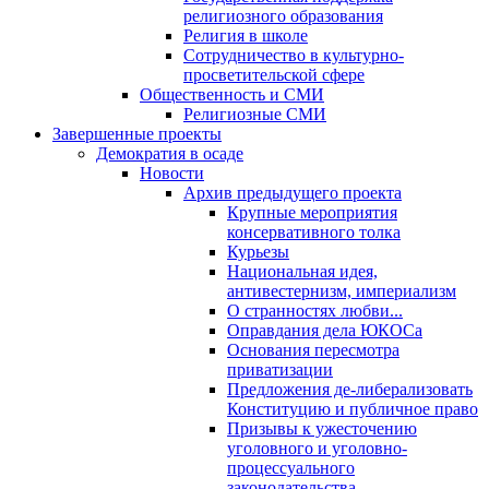
религиозного образования
Религия в школе
Сотрудничество в культурно-
просветительской сфере
Общественность и СМИ
Религиозные СМИ
Завершенные проекты
Демократия в осаде
Новости
Архив предыдущего проекта
Крупные мероприятия
консервативного толка
Курьезы
Национальная идея,
антивестернизм, империализм
О странностях любви...
Оправдания дела ЮКОСа
Основания пересмотра
приватизации
Предложения де-либерализовать
Конституцию и публичное право
Призывы к ужесточению
уголовного и уголовно-
процессуального
законодательства