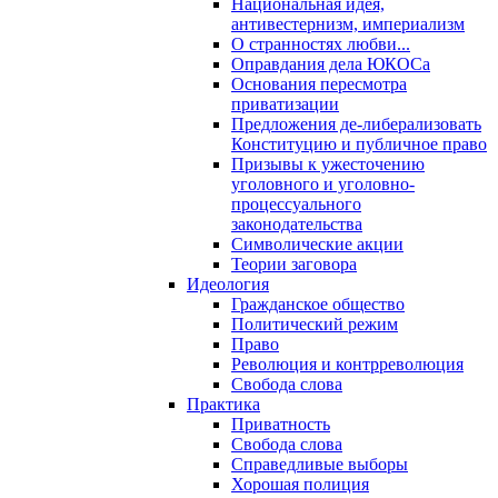
Национальная идея,
антивестернизм, империализм
О странностях любви...
Оправдания дела ЮКОСа
Основания пересмотра
приватизации
Предложения де-либерализовать
Конституцию и публичное право
Призывы к ужесточению
уголовного и уголовно-
процессуального
законодательства
Символические акции
Теории заговора
Идеология
Гражданское общество
Политический режим
Право
Революция и контрреволюция
Свобода слова
Практика
Приватность
Свобода слова
Справедливые выборы
Хорошая полиция