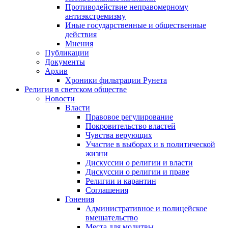
Противодействие неправомерному
антиэкстремизму
Иные государственные и общественные
действия
Мнения
Публикации
Документы
Архив
Хроники фильтрации Рунета
Религия в светском обществе
Новости
Власти
Правовое регулирование
Покровительство властей
Чувства верующих
Участие в выборах и в политической
жизни
Дискуссии о религии и власти
Дискуссии о религии и праве
Религии и карантин
Соглашения
Гонения
Административное и полицейское
вмешательство
Места для молитвы