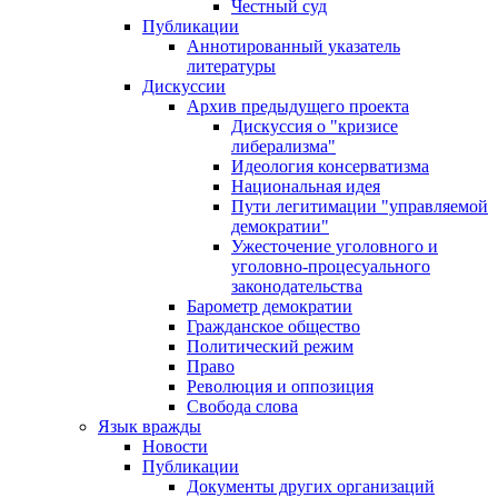
Честный суд
Публикации
Аннотированный указатель
литературы
Дискуссии
Архив предыдущего проекта
Дискуссия о "кризисе
либерализма"
Идеология консерватизма
Национальная идея
Пути легитимации "управляемой
демократии"
Ужесточение уголовного и
уголовно-процесуального
законодательства
Барометр демократии
Гражданское общество
Политический режим
Право
Революция и оппозиция
Свобода слова
Язык вражды
Новости
Публикации
Документы других организаций