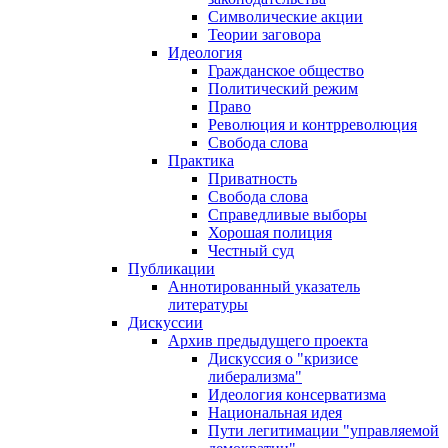
Символические акции
Теории заговора
Идеология
Гражданское общество
Политический режим
Право
Революция и контрреволюция
Свобода слова
Практика
Приватность
Свобода слова
Справедливые выборы
Хорошая полиция
Честный суд
Публикации
Аннотированный указатель
литературы
Дискуссии
Архив предыдущего проекта
Дискуссия о "кризисе
либерализма"
Идеология консерватизма
Национальная идея
Пути легитимации "управляемой