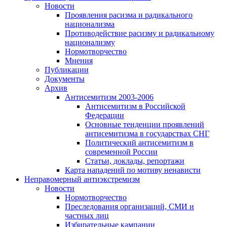
Новости
Проявления расизма и радикального
национализма
Противодействие расизму и радикальному
национализму
Нормотворчество
Мнения
Публикации
Документы
Архив
Антисемитизм 2003-2006
Антисемитизм в Российской
Федерации
Основные тенденции проявлений
антисемитизма в государствах СНГ
Политический антисемитизм в
современной России
Статьи, доклады, репортажи
Карта нападений по мотиву ненависти
Неправомерный антиэкстремизм
Новости
Нормотворчество
Преследования организаций, СМИ и
частных лиц
Избирательные кампании