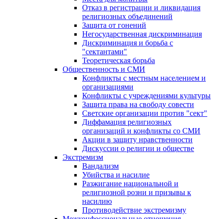
Отказ в регистрации и ликвидация
религиозных объединений
Защита от гонений
Негосударственная дискриминация
Дискриминация и борьба с
"сектантами"
Теоретическая борьба
Общественность и СМИ
Конфликты с местным населением и
организациями
Конфликты с учреждениями культуры
Защита права на свободу совести
Светские организации против "сект"
Диффамация религиозных
организаций и конфликты со СМИ
Акции в защиту нравственности
Дискуссии о религии и обществе
Экстремизм
Вандализм
Убийства и насилие
Разжигание национальной и
религиозной розни и призывы к
насилию
Противодействие экстремизму
Межконфессиональные отношения