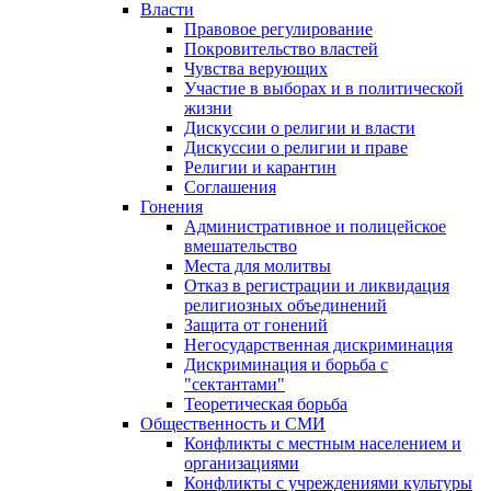
Власти
Правовое регулирование
Покровительство властей
Чувства верующих
Участие в выборах и в политической
жизни
Дискуссии о религии и власти
Дискуссии о религии и праве
Религии и карантин
Соглашения
Гонения
Административное и полицейское
вмешательство
Места для молитвы
Отказ в регистрации и ликвидация
религиозных объединений
Защита от гонений
Негосударственная дискриминация
Дискриминация и борьба с
"сектантами"
Теоретическая борьба
Общественность и СМИ
Конфликты с местным населением и
организациями
Конфликты с учреждениями культуры