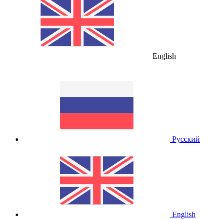
English
Русский
English