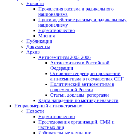
Новости
Проявления расизма и радикального
национализма
Противодействие расизму и радикальному
национализму
Нормотворчество
Мнения
Публикации
Документы
Архив
Антисемитизм 2003-2006
Антисемитизм в Российской
Федерации
Основные тенденции проявлений
антисемитизма в государствах СНГ
Политический антисемитизм в
современной России
Статьи, доклады, репортажи
Карта нападений по мотиву ненависти
Неправомерный антиэкстремизм
Новости
Нормотворчество
Преследования организаций, СМИ и
частных лиц
Избирательные кампании