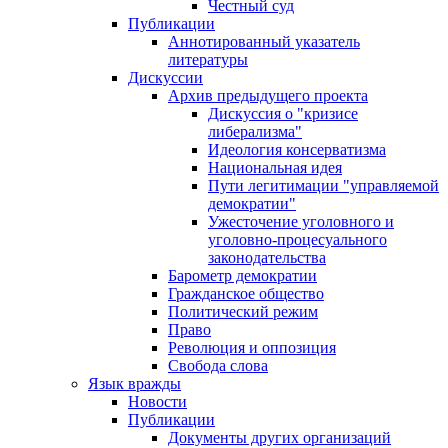
Честный суд
Публикации
Аннотированный указатель
литературы
Дискуссии
Архив предыдущего проекта
Дискуссия о "кризисе
либерализма"
Идеология консерватизма
Национальная идея
Пути легитимации "управляемой
демократии"
Ужесточение уголовного и
уголовно-процесуального
законодательства
Барометр демократии
Гражданское общество
Политический режим
Право
Революция и оппозиция
Свобода слова
Язык вражды
Новости
Публикации
Документы других организаций