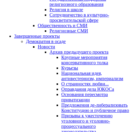
религиозного образования
Религия в школе
Сотрудничество в культурно-
просветительской сфере
Общественность и СМИ
Религиозные СМИ
Завершенные проекты
Демократия в осаде
Новости
Архив предыдущего проекта
Крупные мероприятия
консервативного толка
Курьезы
Национальная идея,
антивестернизм, империализм
О странностях любви...
Оправдания дела ЮКОСа
Основания пересмотра
приватизации
Предложения де-либерализовать
Конституцию и публичное право
Призывы к ужесточению
уголовного и уголовно-
процессуального
законодательства