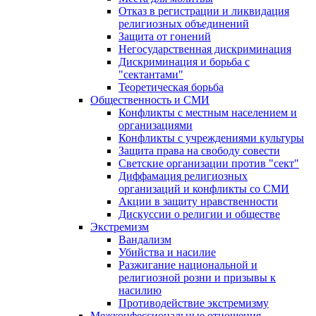
Отказ в регистрации и ликвидация
религиозных объединений
Защита от гонений
Негосударственная дискриминация
Дискриминация и борьба с
"сектантами"
Теоретическая борьба
Общественность и СМИ
Конфликты с местным населением и
организациями
Конфликты с учреждениями культуры
Защита права на свободу совести
Светские организации против "сект"
Диффамация религиозных
организаций и конфликты со СМИ
Акции в защиту нравственности
Дискуссии о религии и обществе
Экстремизм
Вандализм
Убийства и насилие
Разжигание национальной и
религиозной розни и призывы к
насилию
Противодействие экстремизму
Межконфессиональные отношения