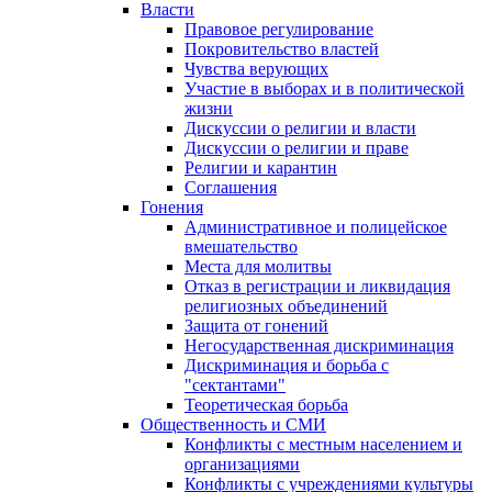
Власти
Правовое регулирование
Покровительство властей
Чувства верующих
Участие в выборах и в политической
жизни
Дискуссии о религии и власти
Дискуссии о религии и праве
Религии и карантин
Соглашения
Гонения
Административное и полицейское
вмешательство
Места для молитвы
Отказ в регистрации и ликвидация
религиозных объединений
Защита от гонений
Негосударственная дискриминация
Дискриминация и борьба с
"сектантами"
Теоретическая борьба
Общественность и СМИ
Конфликты с местным населением и
организациями
Конфликты с учреждениями культуры