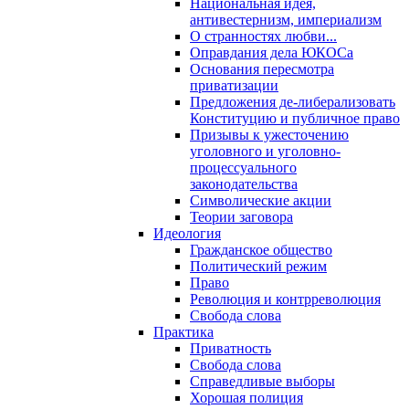
Национальная идея,
антивестернизм, империализм
О странностях любви...
Оправдания дела ЮКОСа
Основания пересмотра
приватизации
Предложения де-либерализовать
Конституцию и публичное право
Призывы к ужесточению
уголовного и уголовно-
процессуального
законодательства
Символические акции
Теории заговора
Идеология
Гражданское общество
Политический режим
Право
Революция и контрреволюция
Свобода слова
Практика
Приватность
Свобода слова
Справедливые выборы
Хорошая полиция