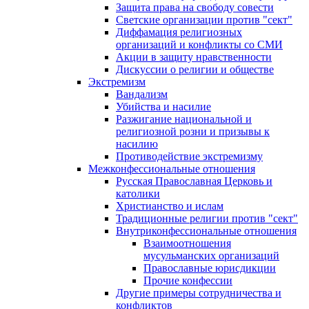
Защита права на свободу совести
Светские организации против "сект"
Диффамация религиозных
организаций и конфликты со СМИ
Акции в защиту нравственности
Дискуссии о религии и обществе
Экстремизм
Вандализм
Убийства и насилие
Разжигание национальной и
религиозной розни и призывы к
насилию
Противодействие экстремизму
Межконфессиональные отношения
Русская Православная Церковь и
католики
Христианство и ислам
Традиционные религии против "сект"
Внутриконфессиональные отношения
Взаимоотношения
мусульманских организаций
Православные юрисдикции
Прочие конфессии
Другие примеры сотрудничества и
конфликтов