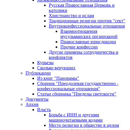
Русская Православная Церковь и
католики
Христианство и ислам
Традиционные религии против "сект"
Внутриконфессиональные отношения
Взаимоотношения
мусульманских организаций
Православные юрисдикции
Прочие конфессии
Другие примеры сотрудничества и
конфликтов
Курьезы
Сколько верующих
Публикации
Из книг "Панорамы"
Сборник "Преодолевая государственно -
конфессиональные отношения"
Статьи сборника "Пределы светскости"
Документы
Архив
Власть
Борьба с ИНН и другими
машиночитаемыми кодами
Место религии в обществе в целом