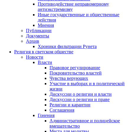
Противодействие неправомерному
антиэкстремизму
Иные государственные и общественные
действия
Мнения
Публикации
Документы
Архив
Хроники фильтрации Рунета
Религия в светском обществе
Новости
Власти
Правовое регулирование
Покровительство властей
Чувства верующих
Участие в выборах и в политической
жизни
Дискуссии о религии и власти
Дискуссии о религии и праве
Религии и карантин
Соглашения
Гонения
Административное и полицейское
вмешательство
Места для молитвы