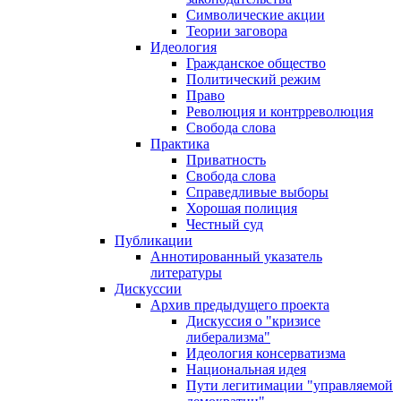
Символические акции
Теории заговора
Идеология
Гражданское общество
Политический режим
Право
Революция и контрреволюция
Свобода слова
Практика
Приватность
Свобода слова
Справедливые выборы
Хорошая полиция
Честный суд
Публикации
Аннотированный указатель
литературы
Дискуссии
Архив предыдущего проекта
Дискуссия о "кризисе
либерализма"
Идеология консерватизма
Национальная идея
Пути легитимации "управляемой