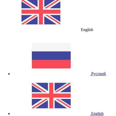
English
Русский
English