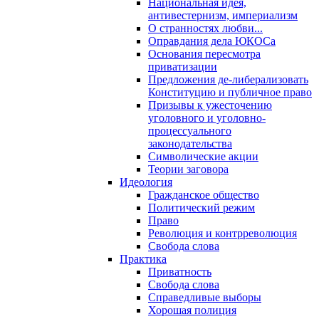
Национальная идея,
антивестернизм, империализм
О странностях любви...
Оправдания дела ЮКОСа
Основания пересмотра
приватизации
Предложения де-либерализовать
Конституцию и публичное право
Призывы к ужесточению
уголовного и уголовно-
процессуального
законодательства
Символические акции
Теории заговора
Идеология
Гражданское общество
Политический режим
Право
Революция и контрреволюция
Свобода слова
Практика
Приватность
Свобода слова
Справедливые выборы
Хорошая полиция