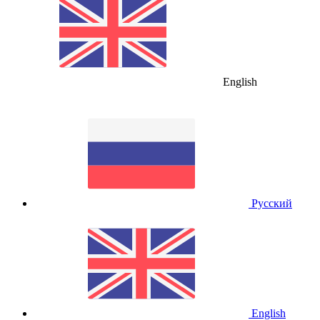
English
Русский
English