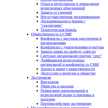
Отказ в регистрации и ликвидация
религиозных объединений
Защита от гонений
Негосударственная дискриминация
Дискриминация и борьба с
"сектантами"
Теоретическая борьба
Общественность и СМИ
Конфликты с местным населением и
организациями
Конфликты с учреждениями культуры
Защита права на свободу совести
Светские организации против "сект"
Диффамация религиозных
организаций и конфликты со СМИ
Акции в защиту нравственности
Дискуссии о религии и обществе
Экстремизм
Вандализм
Убийства и насилие
Разжигание национальной и
религиозной розни и призывы к
насилию
Противодействие экстремизму
Межконфессиональные отношения