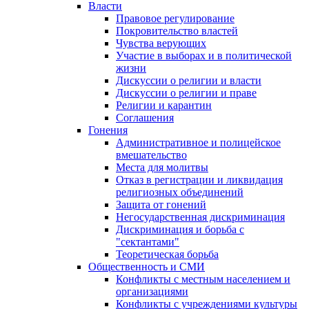
Власти
Правовое регулирование
Покровительство властей
Чувства верующих
Участие в выборах и в политической
жизни
Дискуссии о религии и власти
Дискуссии о религии и праве
Религии и карантин
Соглашения
Гонения
Административное и полицейское
вмешательство
Места для молитвы
Отказ в регистрации и ликвидация
религиозных объединений
Защита от гонений
Негосударственная дискриминация
Дискриминация и борьба с
"сектантами"
Теоретическая борьба
Общественность и СМИ
Конфликты с местным населением и
организациями
Конфликты с учреждениями культуры