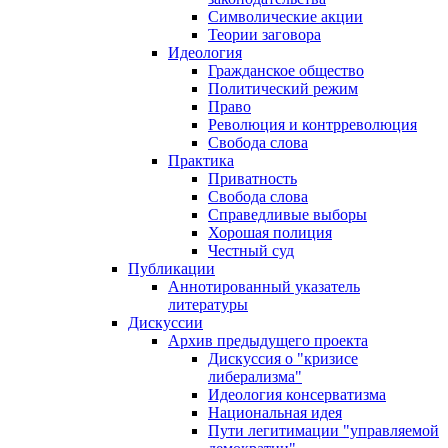
Символические акции
Теории заговора
Идеология
Гражданское общество
Политический режим
Право
Революция и контрреволюция
Свобода слова
Практика
Приватность
Свобода слова
Справедливые выборы
Хорошая полиция
Честный суд
Публикации
Аннотированный указатель
литературы
Дискуссии
Архив предыдущего проекта
Дискуссия о "кризисе
либерализма"
Идеология консерватизма
Национальная идея
Пути легитимации "управляемой