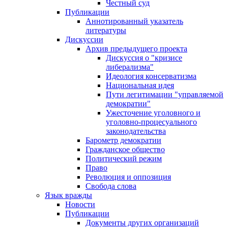
Честный суд
Публикации
Аннотированный указатель
литературы
Дискуссии
Архив предыдущего проекта
Дискуссия о "кризисе
либерализма"
Идеология консерватизма
Национальная идея
Пути легитимации "управляемой
демократии"
Ужесточение уголовного и
уголовно-процесуального
законодательства
Барометр демократии
Гражданское общество
Политический режим
Право
Революция и оппозиция
Свобода слова
Язык вражды
Новости
Публикации
Документы других организаций