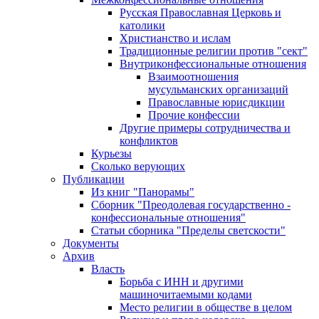
Русская Православная Церковь и
католики
Христианство и ислам
Традиционные религии против "сект"
Внутриконфессиональные отношения
Взаимоотношения
мусульманских организаций
Православные юрисдикции
Прочие конфессии
Другие примеры сотрудничества и
конфликтов
Курьезы
Сколько верующих
Публикации
Из книг "Панорамы"
Сборник "Преодолевая государственно -
конфессиональные отношения"
Статьи сборника "Пределы светскости"
Документы
Архив
Власть
Борьба с ИНН и другими
машиночитаемыми кодами
Место религии в обществе в целом