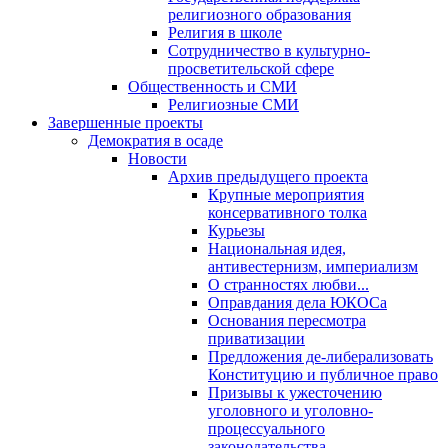
религиозного образования
Религия в школе
Сотрудничество в культурно-
просветительской сфере
Общественность и СМИ
Религиозные СМИ
Завершенные проекты
Демократия в осаде
Новости
Архив предыдущего проекта
Крупные мероприятия
консервативного толка
Курьезы
Национальная идея,
антивестернизм, империализм
О странностях любви...
Оправдания дела ЮКОСа
Основания пересмотра
приватизации
Предложения де-либерализовать
Конституцию и публичное право
Призывы к ужесточению
уголовного и уголовно-
процессуального
законодательства