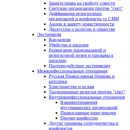
Защита права на свободу совести
Светские организации против "сект"
Диффамация религиозных
организаций и конфликты со СМИ
Акции в защиту нравственности
Дискуссии о религии и обществе
Экстремизм
Вандализм
Убийства и насилие
Разжигание национальной и
религиозной розни и призывы к
насилию
Противодействие экстремизму
Межконфессиональные отношения
Русская Православная Церковь и
католики
Христианство и ислам
Традиционные религии против "сект"
Внутриконфессиональные отношения
Взаимоотношения
мусульманских организаций
Православные юрисдикции
Прочие конфессии
Другие примеры сотрудничества и
конфликтов