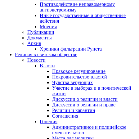
Противодействие неправомерному
антиэкстремизму
Иные государственные и общественные
действия
Мнения
Публикации
Документы
Архив
Хроники фильтрации Рунета
Религия в светском обществе
Новости
Власти
Правовое регулирование
Покровительство властей
Чувства верующих
Участие в выборах и в политической
жизни
Дискуссии о религии и власти
Дискуссии о религии и праве
Религии и карантин
Соглашения
Гонения
Административное и полицейское
вмешательство
Места для молитвы