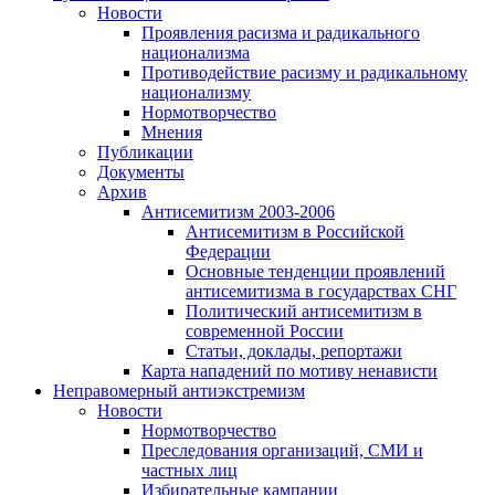
Новости
Проявления расизма и радикального
национализма
Противодействие расизму и радикальному
национализму
Нормотворчество
Мнения
Публикации
Документы
Архив
Антисемитизм 2003-2006
Антисемитизм в Российской
Федерации
Основные тенденции проявлений
антисемитизма в государствах СНГ
Политический антисемитизм в
современной России
Статьи, доклады, репортажи
Карта нападений по мотиву ненависти
Неправомерный антиэкстремизм
Новости
Нормотворчество
Преследования организаций, СМИ и
частных лиц
Избирательные кампании