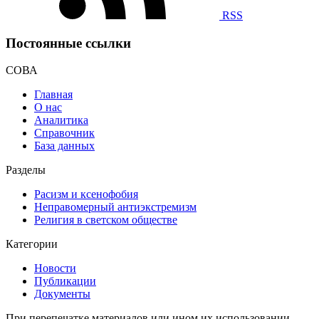
RSS
Постоянные ссылки
СОВА
Главная
О нас
Аналитика
Справочник
База данных
Разделы
Расизм и ксенофобия
Неправомерный антиэкстремизм
Религия в светском обществе
Категории
Новости
Публикации
Документы
При перепечатке материалов или ином их использовании