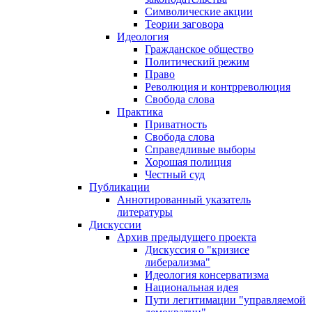
Символические акции
Теории заговора
Идеология
Гражданское общество
Политический режим
Право
Революция и контрреволюция
Свобода слова
Практика
Приватность
Свобода слова
Справедливые выборы
Хорошая полиция
Честный суд
Публикации
Аннотированный указатель
литературы
Дискуссии
Архив предыдущего проекта
Дискуссия о "кризисе
либерализма"
Идеология консерватизма
Национальная идея
Пути легитимации "управляемой