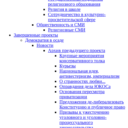
религиозного образования
Религия в школе
Сотрудничество в культурно-
просветительской сфере
Общественность и СМИ
Религиозные СМИ
Завершенные проекты
Демократия в осаде
Новости
Архив предыдущего проекта
Крупные мероприятия
консервативного толка
Курьезы
Национальная идея,
антивестернизм, империализм
О странностях любви...
Оправдания дела ЮКОСа
Основания пересмотра
приватизации
Предложения де-либерализовать
Конституцию и публичное право
Призывы к ужесточению
уголовного и уголовно-
процессуального
законодательства