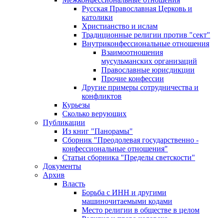
Русская Православная Церковь и
католики
Христианство и ислам
Традиционные религии против "сект"
Внутриконфессиональные отношения
Взаимоотношения
мусульманских организаций
Православные юрисдикции
Прочие конфессии
Другие примеры сотрудничества и
конфликтов
Курьезы
Сколько верующих
Публикации
Из книг "Панорамы"
Сборник "Преодолевая государственно -
конфессиональные отношения"
Статьи сборника "Пределы светскости"
Документы
Архив
Власть
Борьба с ИНН и другими
машиночитаемыми кодами
Место религии в обществе в целом