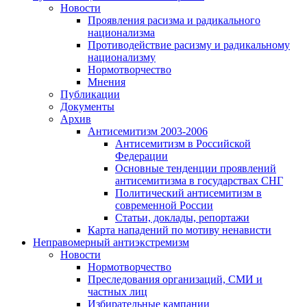
Новости
Проявления расизма и радикального
национализма
Противодействие расизму и радикальному
национализму
Нормотворчество
Мнения
Публикации
Документы
Архив
Антисемитизм 2003-2006
Антисемитизм в Российской
Федерации
Основные тенденции проявлений
антисемитизма в государствах СНГ
Политический антисемитизм в
современной России
Статьи, доклады, репортажи
Карта нападений по мотиву ненависти
Неправомерный антиэкстремизм
Новости
Нормотворчество
Преследования организаций, СМИ и
частных лиц
Избирательные кампании