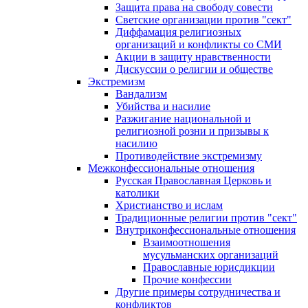
Защита права на свободу совести
Светские организации против "сект"
Диффамация религиозных
организаций и конфликты со СМИ
Акции в защиту нравственности
Дискуссии о религии и обществе
Экстремизм
Вандализм
Убийства и насилие
Разжигание национальной и
религиозной розни и призывы к
насилию
Противодействие экстремизму
Межконфессиональные отношения
Русская Православная Церковь и
католики
Христианство и ислам
Традиционные религии против "сект"
Внутриконфессиональные отношения
Взаимоотношения
мусульманских организаций
Православные юрисдикции
Прочие конфессии
Другие примеры сотрудничества и
конфликтов