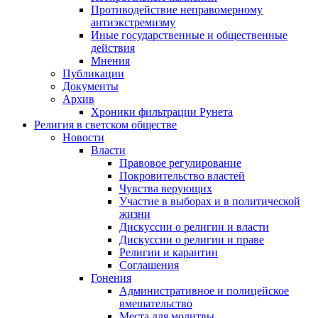
Противодействие неправомерному
антиэкстремизму
Иные государственные и общественные
действия
Мнения
Публикации
Документы
Архив
Хроники фильтрации Рунета
Религия в светском обществе
Новости
Власти
Правовое регулирование
Покровительство властей
Чувства верующих
Участие в выборах и в политической
жизни
Дискуссии о религии и власти
Дискуссии о религии и праве
Религии и карантин
Соглашения
Гонения
Административное и полицейское
вмешательство
Места для молитвы