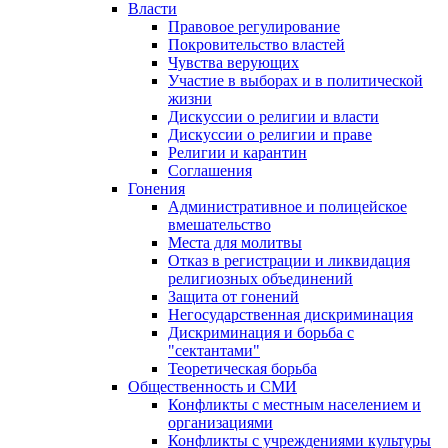
Власти
Правовое регулирование
Покровительство властей
Чувства верующих
Участие в выборах и в политической
жизни
Дискуссии о религии и власти
Дискуссии о религии и праве
Религии и карантин
Соглашения
Гонения
Административное и полицейское
вмешательство
Места для молитвы
Отказ в регистрации и ликвидация
религиозных объединений
Защита от гонений
Негосударственная дискриминация
Дискриминация и борьба с
"сектантами"
Теоретическая борьба
Общественность и СМИ
Конфликты с местным населением и
организациями
Конфликты с учреждениями культуры