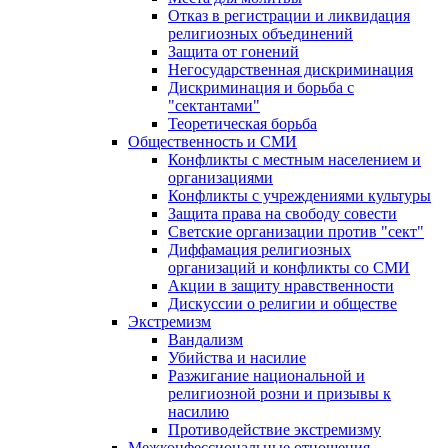
Отказ в регистрации и ликвидация
религиозных объединений
Защита от гонений
Негосударственная дискриминация
Дискриминация и борьба с
"сектантами"
Теоретическая борьба
Общественность и СМИ
Конфликты с местным населением и
организациями
Конфликты с учреждениями культуры
Защита права на свободу совести
Светские организации против "сект"
Диффамация религиозных
организаций и конфликты со СМИ
Акции в защиту нравственности
Дискуссии о религии и обществе
Экстремизм
Вандализм
Убийства и насилие
Разжигание национальной и
религиозной розни и призывы к
насилию
Противодействие экстремизму
Межконфессиональные отношения