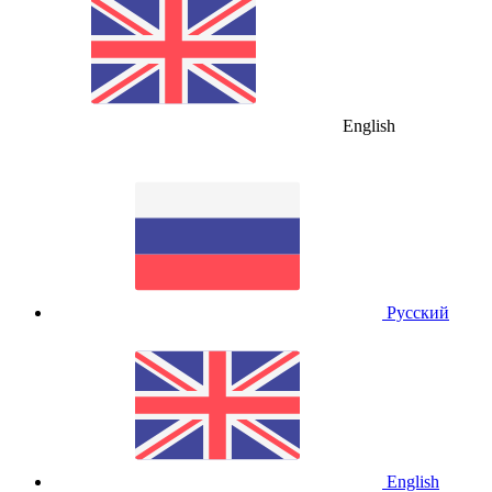
English
Русский
English