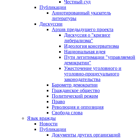
Честный суд
Публикации
Аннотированный указатель
литературы
Дискуссии
Архив предыдущего проекта
Дискуссия о "кризисе
либерализма"
Идеология консерватизма
Национальная идея
Пути легитимации "управляемой
демократии"
Ужесточение уголовного и
уголовно-процесуального
законодательства
Барометр демократии
Гражданское общество
Политический режим
Право
Революция и оппозиция
Свобода слова
Язык вражды
Новости
Публикации
Документы других организаций