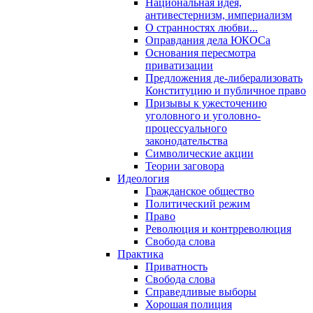
Национальная идея,
антивестернизм, империализм
О странностях любви...
Оправдания дела ЮКОСа
Основания пересмотра
приватизации
Предложения де-либерализовать
Конституцию и публичное право
Призывы к ужесточению
уголовного и уголовно-
процессуального
законодательства
Символические акции
Теории заговора
Идеология
Гражданское общество
Политический режим
Право
Революция и контрреволюция
Свобода слова
Практика
Приватность
Свобода слова
Справедливые выборы
Хорошая полиция