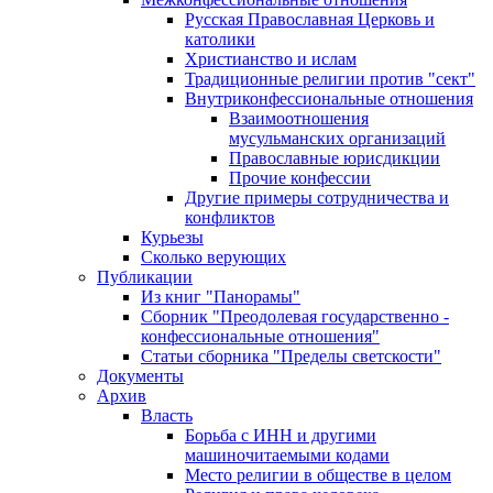
Русская Православная Церковь и
католики
Христианство и ислам
Традиционные религии против "сект"
Внутриконфессиональные отношения
Взаимоотношения
мусульманских организаций
Православные юрисдикции
Прочие конфессии
Другие примеры сотрудничества и
конфликтов
Курьезы
Сколько верующих
Публикации
Из книг "Панорамы"
Сборник "Преодолевая государственно -
конфессиональные отношения"
Статьи сборника "Пределы светскости"
Документы
Архив
Власть
Борьба с ИНН и другими
машиночитаемыми кодами
Место религии в обществе в целом