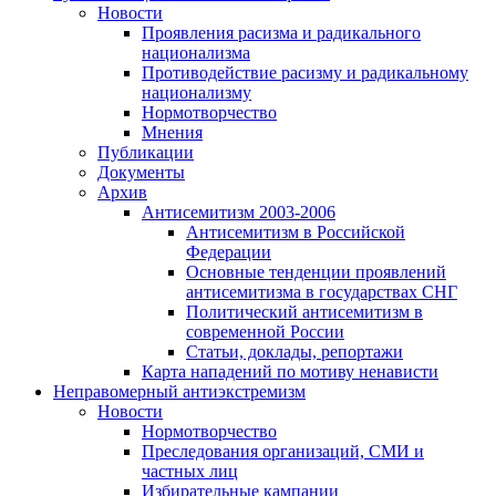
Новости
Проявления расизма и радикального
национализма
Противодействие расизму и радикальному
национализму
Нормотворчество
Мнения
Публикации
Документы
Архив
Антисемитизм 2003-2006
Антисемитизм в Российской
Федерации
Основные тенденции проявлений
антисемитизма в государствах СНГ
Политический антисемитизм в
современной России
Статьи, доклады, репортажи
Карта нападений по мотиву ненависти
Неправомерный антиэкстремизм
Новости
Нормотворчество
Преследования организаций, СМИ и
частных лиц
Избирательные кампании