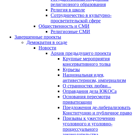
религиозного образования
Религия в школе
Сотрудничество в культурно-
просветительской сфере
Общественность и СМИ
Религиозные СМИ
Завершенные проекты
Демократия в осаде
Новости
Архив предыдущего проекта
Крупные мероприятия
консервативного толка
Курьезы
Национальная идея,
антивестернизм, империализм
О странностях любви...
Оправдания дела ЮКОСа
Основания пересмотра
приватизации
Предложения де-либерализовать
Конституцию и публичное право
Призывы к ужесточению
уголовного и уголовно-
процессуального
законодательства