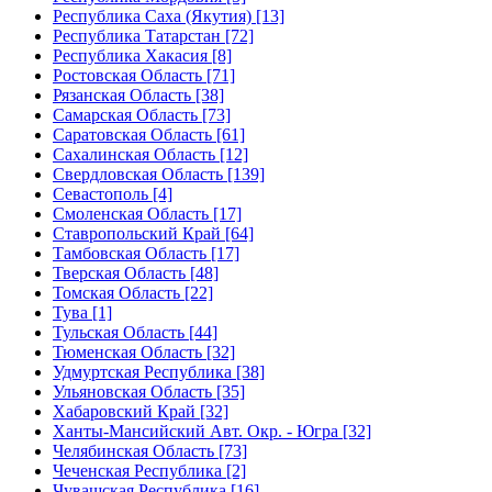
Республика Саха (Якутия) [13]
Республика Татарстан [72]
Республика Хакасия [8]
Ростовская Область [71]
Рязанская Область [38]
Самарская Область [73]
Саратовская Область [61]
Сахалинская Область [12]
Свердловская Область [139]
Севастополь [4]
Смоленская Область [17]
Ставропольский Край [64]
Тамбовская Область [17]
Тверская Область [48]
Томская Область [22]
Тува [1]
Тульская Область [44]
Тюменская Область [32]
Удмуртская Республика [38]
Ульяновская Область [35]
Хабаровский Край [32]
Ханты-Мансийский Авт. Окр. - Югра [32]
Челябинская Область [73]
Чеченская Республика [2]
Чувашская Республика [16]