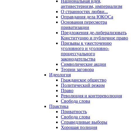
Национальная идея,
антивестернизм, империализм
О странностях любви...
Оправдания дела ЮКОСа
Основания пересмотра
приватизации
Предложения де-либерализовать
Конституцию и публичное право
Призывы к ужесточению
уголовного и уголовно-
процессуального
законодательства
Символические акции
Теории заговора
Идеология
Гражданское общество
Политический режим
Право
Революция и контрреволюция
Свобода слова
Практика
Приватность
Свобода слова
Справедливые выборы
Хорошая полиция