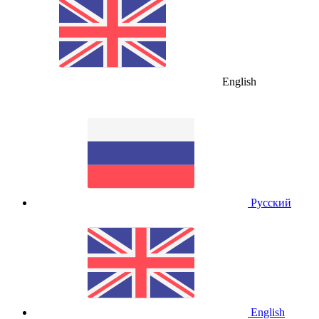
English
Русский
English