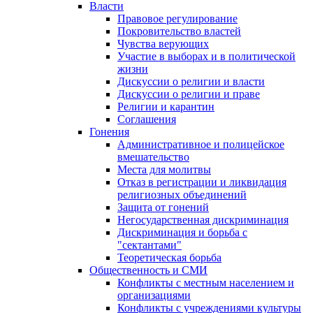
Власти
Правовое регулирование
Покровительство властей
Чувства верующих
Участие в выборах и в политической
жизни
Дискуссии о религии и власти
Дискуссии о религии и праве
Религии и карантин
Соглашения
Гонения
Административное и полицейское
вмешательство
Места для молитвы
Отказ в регистрации и ликвидация
религиозных объединений
Защита от гонений
Негосударственная дискриминация
Дискриминация и борьба с
"сектантами"
Теоретическая борьба
Общественность и СМИ
Конфликты с местным населением и
организациями
Конфликты с учреждениями культуры