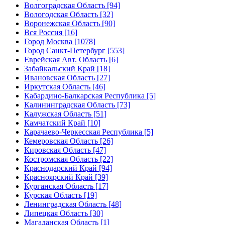
Волгоградская Область [94]
Вологодская Область [32]
Воронежская Область [90]
Вся Россия [16]
Город Москва [1078]
Город Санкт-Петербург [553]
Еврейская Авт. Область [6]
Забайкальский Край [18]
Ивановская Область [27]
Иркутская Область [46]
Кабардино-Балкарская Республика [5]
Калининградская Область [73]
Калужская Область [51]
Камчатский Край [10]
Карачаево-Черкесская Республика [5]
Кемеровская Область [26]
Кировская Область [47]
Костромская Область [22]
Краснодарский Край [94]
Красноярский Край [39]
Курганская Область [17]
Курская Область [19]
Ленинградская Область [48]
Липецкая Область [30]
Магаданская Область [1]