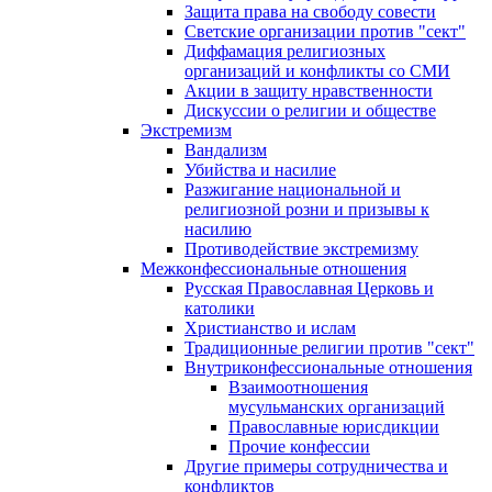
Защита права на свободу совести
Светские организации против "сект"
Диффамация религиозных
организаций и конфликты со СМИ
Акции в защиту нравственности
Дискуссии о религии и обществе
Экстремизм
Вандализм
Убийства и насилие
Разжигание национальной и
религиозной розни и призывы к
насилию
Противодействие экстремизму
Межконфессиональные отношения
Русская Православная Церковь и
католики
Христианство и ислам
Традиционные религии против "сект"
Внутриконфессиональные отношения
Взаимоотношения
мусульманских организаций
Православные юрисдикции
Прочие конфессии
Другие примеры сотрудничества и
конфликтов