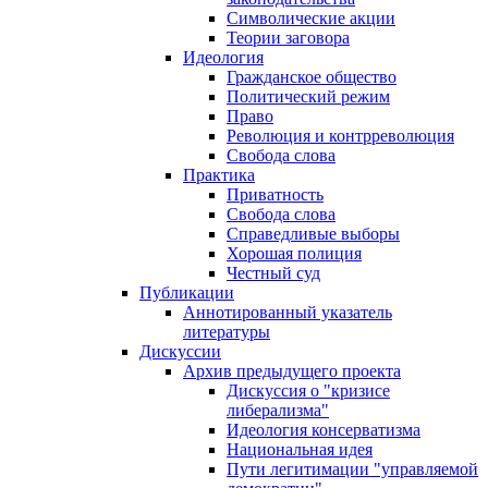
Символические акции
Теории заговора
Идеология
Гражданское общество
Политический режим
Право
Революция и контрреволюция
Свобода слова
Практика
Приватность
Свобода слова
Справедливые выборы
Хорошая полиция
Честный суд
Публикации
Аннотированный указатель
литературы
Дискуссии
Архив предыдущего проекта
Дискуссия о "кризисе
либерализма"
Идеология консерватизма
Национальная идея
Пути легитимации "управляемой