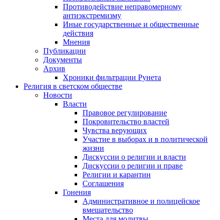
Противодействие неправомерному
антиэкстремизму
Иные государственные и общественные
действия
Мнения
Публикации
Документы
Архив
Хроники фильтрации Рунета
Религия в светском обществе
Новости
Власти
Правовое регулирование
Покровительство властей
Чувства верующих
Участие в выборах и в политической
жизни
Дискуссии о религии и власти
Дискуссии о религии и праве
Религии и карантин
Соглашения
Гонения
Административное и полицейское
вмешательство
Места для молитвы