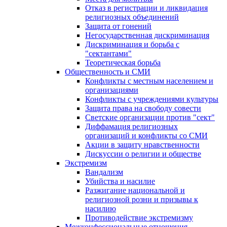
Отказ в регистрации и ликвидация
религиозных объединений
Защита от гонений
Негосударственная дискриминация
Дискриминация и борьба с
"сектантами"
Теоретическая борьба
Общественность и СМИ
Конфликты с местным населением и
организациями
Конфликты с учреждениями культуры
Защита права на свободу совести
Светские организации против "сект"
Диффамация религиозных
организаций и конфликты со СМИ
Акции в защиту нравственности
Дискуссии о религии и обществе
Экстремизм
Вандализм
Убийства и насилие
Разжигание национальной и
религиозной розни и призывы к
насилию
Противодействие экстремизму
Межконфессиональные отношения