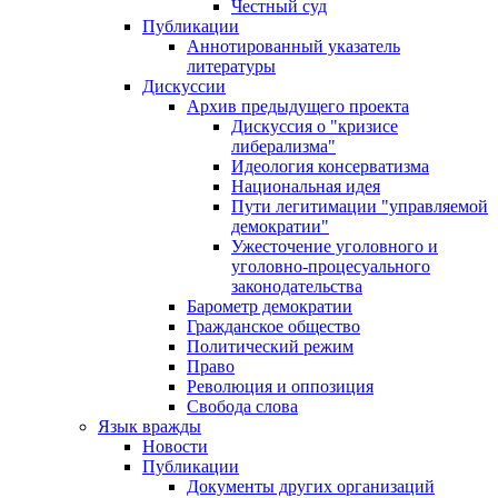
Честный суд
Публикации
Аннотированный указатель
литературы
Дискуссии
Архив предыдущего проекта
Дискуссия о "кризисе
либерализма"
Идеология консерватизма
Национальная идея
Пути легитимации "управляемой
демократии"
Ужесточение уголовного и
уголовно-процесуального
законодательства
Барометр демократии
Гражданское общество
Политический режим
Право
Революция и оппозиция
Свобода слова
Язык вражды
Новости
Публикации
Документы других организаций