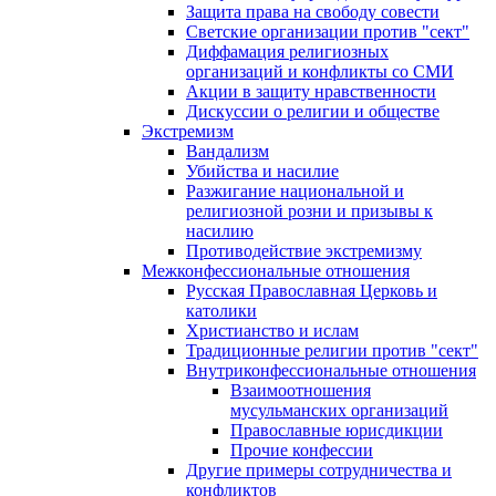
Защита права на свободу совести
Светские организации против "сект"
Диффамация религиозных
организаций и конфликты со СМИ
Акции в защиту нравственности
Дискуссии о религии и обществе
Экстремизм
Вандализм
Убийства и насилие
Разжигание национальной и
религиозной розни и призывы к
насилию
Противодействие экстремизму
Межконфессиональные отношения
Русская Православная Церковь и
католики
Христианство и ислам
Традиционные религии против "сект"
Внутриконфессиональные отношения
Взаимоотношения
мусульманских организаций
Православные юрисдикции
Прочие конфессии
Другие примеры сотрудничества и
конфликтов