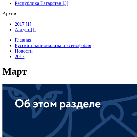
Республика Татарстан [3]
Архив
2017 [1]
Август [1]
Главная
Русский национализм и ксенофобия
Новости
2017
Март