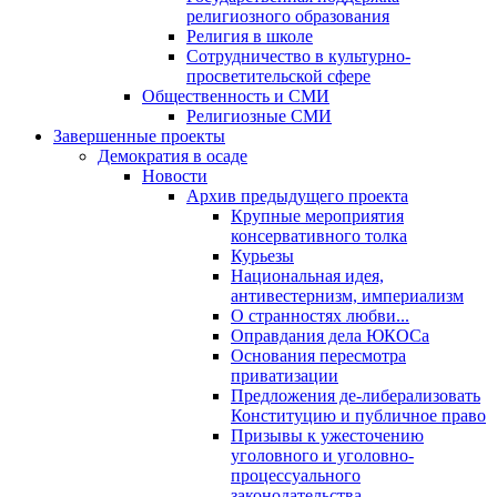
религиозного образования
Религия в школе
Сотрудничество в культурно-
просветительской сфере
Общественность и СМИ
Религиозные СМИ
Завершенные проекты
Демократия в осаде
Новости
Архив предыдущего проекта
Крупные мероприятия
консервативного толка
Курьезы
Национальная идея,
антивестернизм, империализм
О странностях любви...
Оправдания дела ЮКОСа
Основания пересмотра
приватизации
Предложения де-либерализовать
Конституцию и публичное право
Призывы к ужесточению
уголовного и уголовно-
процессуального
законодательства