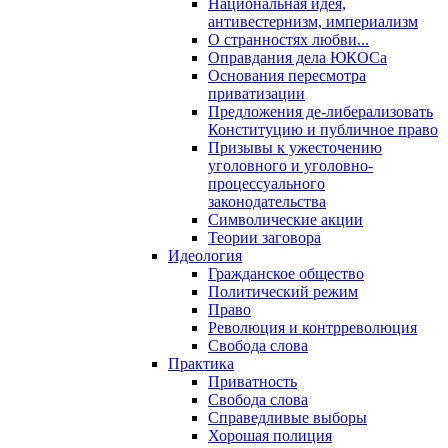
Национальная идея,
антивестернизм, империализм
О странностях любви...
Оправдания дела ЮКОСа
Основания пересмотра
приватизации
Предложения де-либерализовать
Конституцию и публичное право
Призывы к ужесточению
уголовного и уголовно-
процессуального
законодательства
Символические акции
Теории заговора
Идеология
Гражданское общество
Политический режим
Право
Революция и контрреволюция
Свобода слова
Практика
Приватность
Свобода слова
Справедливые выборы
Хорошая полиция