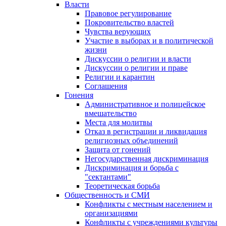
Власти
Правовое регулирование
Покровительство властей
Чувства верующих
Участие в выборах и в политической
жизни
Дискуссии о религии и власти
Дискуссии о религии и праве
Религии и карантин
Соглашения
Гонения
Административное и полицейское
вмешательство
Места для молитвы
Отказ в регистрации и ликвидация
религиозных объединений
Защита от гонений
Негосударственная дискриминация
Дискриминация и борьба с
"сектантами"
Теоретическая борьба
Общественность и СМИ
Конфликты с местным населением и
организациями
Конфликты с учреждениями культуры