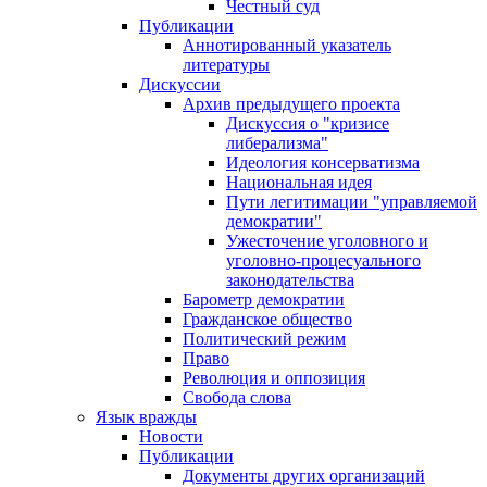
Честный суд
Публикации
Аннотированный указатель
литературы
Дискуссии
Архив предыдущего проекта
Дискуссия о "кризисе
либерализма"
Идеология консерватизма
Национальная идея
Пути легитимации "управляемой
демократии"
Ужесточение уголовного и
уголовно-процесуального
законодательства
Барометр демократии
Гражданское общество
Политический режим
Право
Революция и оппозиция
Свобода слова
Язык вражды
Новости
Публикации
Документы других организаций