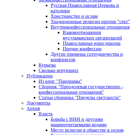
Русская Православная Церковь и
католики
Христианство и ислам
Традиционные религии против "сект"
Внутриконфессиональные отношения
Взаимоотношения
мусульманских организаций
Православные юрисдикции
Прочие конфессии
Другие примеры сотрудничества и
конфликтов
Курьезы
Сколько верующих
Публикации
Из книг "Панорамы"
Сборник "Преодолевая государственно -
конфессиональные отношения"
Статьи сборника "Пределы светскости"
Документы
Архив
Власть
Борьба с ИНН и другими
машиночитаемыми кодами
Место религии в обществе в целом