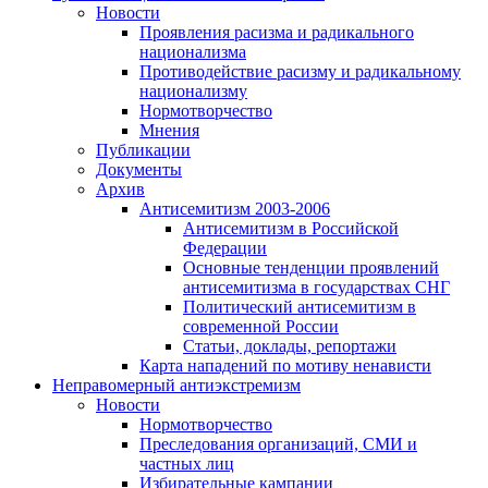
Новости
Проявления расизма и радикального
национализма
Противодействие расизму и радикальному
национализму
Нормотворчество
Мнения
Публикации
Документы
Архив
Антисемитизм 2003-2006
Антисемитизм в Российской
Федерации
Основные тенденции проявлений
антисемитизма в государствах СНГ
Политический антисемитизм в
современной России
Статьи, доклады, репортажи
Карта нападений по мотиву ненависти
Неправомерный антиэкстремизм
Новости
Нормотворчество
Преследования организаций, СМИ и
частных лиц
Избирательные кампании