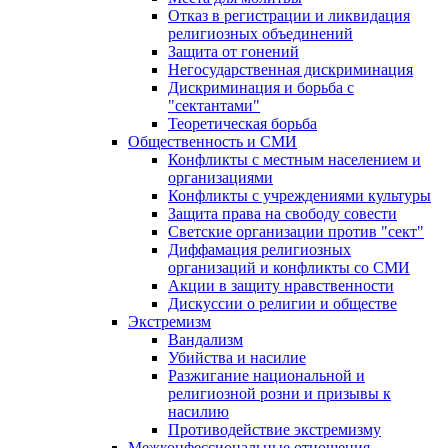
Отказ в регистрации и ликвидация
религиозных объединений
Защита от гонений
Негосударственная дискриминация
Дискриминация и борьба с
"сектантами"
Теоретическая борьба
Общественность и СМИ
Конфликты с местным населением и
организациями
Конфликты с учреждениями культуры
Защита права на свободу совести
Светские организации против "сект"
Диффамация религиозных
организаций и конфликты со СМИ
Акции в защиту нравственности
Дискуссии о религии и обществе
Экстремизм
Вандализм
Убийства и насилие
Разжигание национальной и
религиозной розни и призывы к
насилию
Противодействие экстремизму
Межконфессиональные отношения