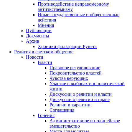
Противодействие неправомерному
антиэкстремизму
Иные государственные и общественные
действия
Мнения
Публикации
Документы
Архив
Хроники фильтрации Рунета
Религия в светском обществе
Новости
Власти
Правовое регулирование
Покровительство властей
Чувства верующих
Участие в выборах и в политической
жизни
Дискуссии о религии и власти
Дискуссии о религии и праве
Религии и карантин
Соглашения
Гонения
Административное и полицейское
вмешательство
Места для молитвы