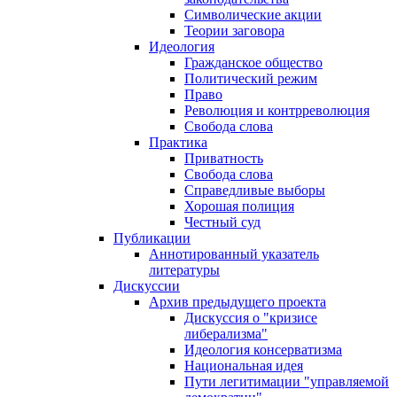
Символические акции
Теории заговора
Идеология
Гражданское общество
Политический режим
Право
Революция и контрреволюция
Свобода слова
Практика
Приватность
Свобода слова
Справедливые выборы
Хорошая полиция
Честный суд
Публикации
Аннотированный указатель
литературы
Дискуссии
Архив предыдущего проекта
Дискуссия о "кризисе
либерализма"
Идеология консерватизма
Национальная идея
Пути легитимации "управляемой