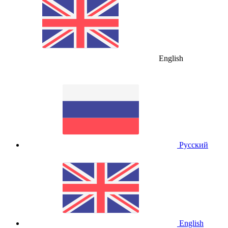
English
Русский
English