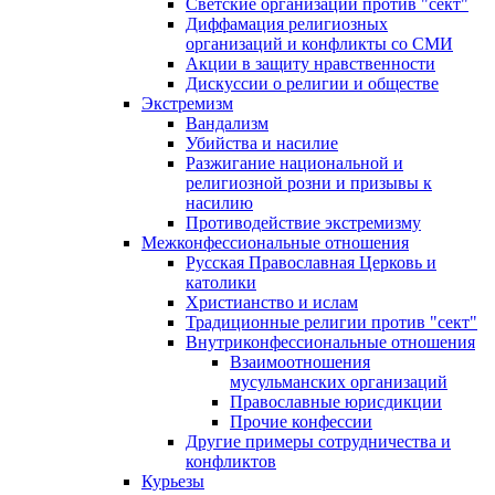
Светские организации против "сект"
Диффамация религиозных
организаций и конфликты со СМИ
Акции в защиту нравственности
Дискуссии о религии и обществе
Экстремизм
Вандализм
Убийства и насилие
Разжигание национальной и
религиозной розни и призывы к
насилию
Противодействие экстремизму
Межконфессиональные отношения
Русская Православная Церковь и
католики
Христианство и ислам
Традиционные религии против "сект"
Внутриконфессиональные отношения
Взаимоотношения
мусульманских организаций
Православные юрисдикции
Прочие конфессии
Другие примеры сотрудничества и
конфликтов
Курьезы