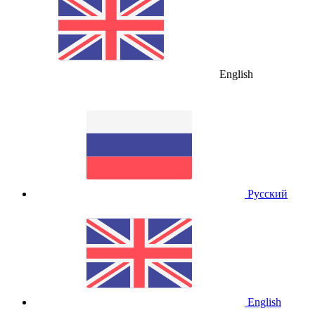
English
Русский
English