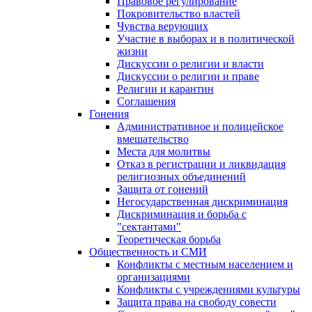
Правовое регулирование
Покровительство властей
Чувства верующих
Участие в выборах и в политической
жизни
Дискуссии о религии и власти
Дискуссии о религии и праве
Религии и карантин
Соглашения
Гонения
Административное и полицейское
вмешательство
Места для молитвы
Отказ в регистрации и ликвидация
религиозных объединений
Защита от гонений
Негосударственная дискриминация
Дискриминация и борьба с
"сектантами"
Теоретическая борьба
Общественность и СМИ
Конфликты с местным населением и
организациями
Конфликты с учреждениями культуры
Защита права на свободу совести