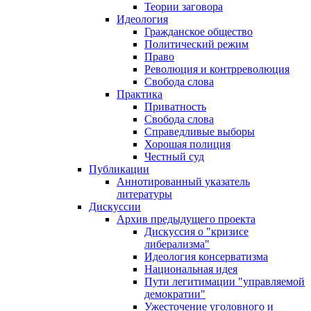
Теории заговора
Идеология
Гражданское общество
Политический режим
Право
Революция и контрреволюция
Свобода слова
Практика
Приватность
Свобода слова
Справедливые выборы
Хорошая полиция
Честный суд
Публикации
Аннотированный указатель
литературы
Дискуссии
Архив предыдущего проекта
Дискуссия о "кризисе
либерализма"
Идеология консерватизма
Национальная идея
Пути легитимации "управляемой
демократии"
Ужесточение уголовного и