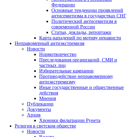
Федерации
Основные тенденции проявлений
антисемитизма в государствах СНГ
Политический антисемитизм в
современной России
Статьи, доклады, репортажи
Карта нападений по мотиву ненависти
Неправомерный антиэкстремизм
Новости
Нормотворчество
Преследования организаций, СМИ и
частных лиц
Избирательные кампании
Противодействие неправомерному
антиэкстремизму
Иные государственные и общественные
действия
Мнения
Публикации
Документы
Архив
Хроники фильтрации Рунета
Религия в светском обществе
Новости
Власти