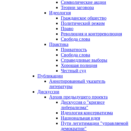
Символические акции
Теории заговора
Идеология
Гражданское общество
Политический режим
Право
Революция и контрреволюция
Свобода слова
Практика
Приватность
Свобода слова
Справедливые выборы
Хорошая полиция
Честный суд
Публикации
Аннотированный указатель
литературы
Дискуссии
Архив предыдущего проекта
Дискуссия о "кризисе
либерализма"
Идеология консерватизма
Национальная идея
Пути легитимации "управляемой
демократии"