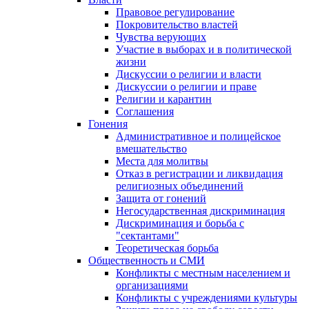
Правовое регулирование
Покровительство властей
Чувства верующих
Участие в выборах и в политической
жизни
Дискуссии о религии и власти
Дискуссии о религии и праве
Религии и карантин
Соглашения
Гонения
Административное и полицейское
вмешательство
Места для молитвы
Отказ в регистрации и ликвидация
религиозных объединений
Защита от гонений
Негосударственная дискриминация
Дискриминация и борьба с
"сектантами"
Теоретическая борьба
Общественность и СМИ
Конфликты с местным населением и
организациями
Конфликты с учреждениями культуры