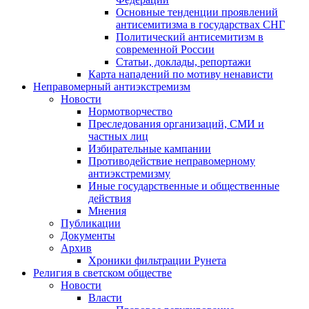
Основные тенденции проявлений
антисемитизма в государствах СНГ
Политический антисемитизм в
современной России
Статьи, доклады, репортажи
Карта нападений по мотиву ненависти
Неправомерный антиэкстремизм
Новости
Нормотворчество
Преследования организаций, СМИ и
частных лиц
Избирательные кампании
Противодействие неправомерному
антиэкстремизму
Иные государственные и общественные
действия
Мнения
Публикации
Документы
Архив
Хроники фильтрации Рунета
Религия в светском обществе
Новости
Власти