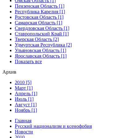
Омская Область [1]
Пензенская Область [1]
Республика Карелия [1]
Ростовская Область [1]
Самарская Область [1]
Свердловская Область [1]
Ставропольский Край [1]
Тверская Область [2]
Удмуртская Республика [2]
Ульяновская Область [1]
Ярославская Область [1]
Показать все
Архив
2010 [5]
Март [1]
Апрель [1]
Июль [1]
Август [1]
Ноябрь [1]
Главная
Русский национализм и ксенофобия
Новости
2010