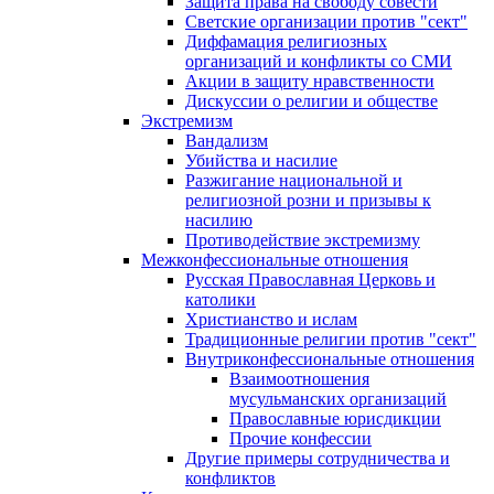
Защита права на свободу совести
Светские организации против "сект"
Диффамация религиозных
организаций и конфликты со СМИ
Акции в защиту нравственности
Дискуссии о религии и обществе
Экстремизм
Вандализм
Убийства и насилие
Разжигание национальной и
религиозной розни и призывы к
насилию
Противодействие экстремизму
Межконфессиональные отношения
Русская Православная Церковь и
католики
Христианство и ислам
Традиционные религии против "сект"
Внутриконфессиональные отношения
Взаимоотношения
мусульманских организаций
Православные юрисдикции
Прочие конфессии
Другие примеры сотрудничества и
конфликтов