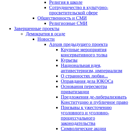
Религия в школе
Сотрудничество в культурно-
просветительской сфере
Общественность и СМИ
Религиозные СМИ
Завершенные проекты
Демократия в осаде
Новости
Архив предыдущего проекта
Крупные мероприятия
консервативного толка
Курьезы
Национальная идея,
антивестернизм, империализм
О странностях любви...
Оправдания дела ЮКОСа
Основания пересмотра
приватизации
Предложения де-либерализовать
Конституцию и публичное право
Призывы к ужесточению
уголовного и уголовно-
процессуального
законодательства
Символические акции