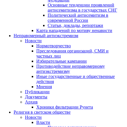
Основные тенденции проявлений
антисемитизма в государствах СНГ
Политический антисемитизм в
современной России
Статьи, доклады, репортажи
Карта нападений по мотиву ненависти
Неправомерный антиэкстремизм
Новости
Нормотворчество
Преследования организаций, СМИ и
частных лиц
Избирательные кампании
Противодействие неправомерному
антиэкстремизму
Иные государственные и общественные
действия
Мнения
Публикации
Документы
Архив
Хроники фильтрации Рунета
Религия в светском обществе
Новости
Власти