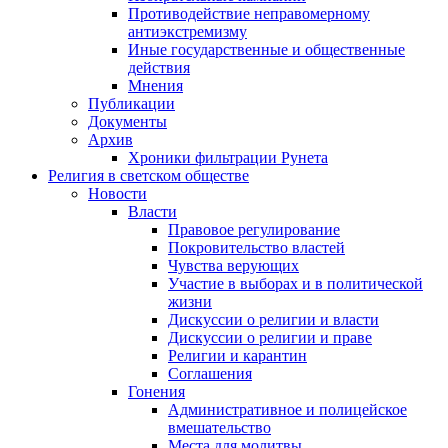
Противодействие неправомерному
антиэкстремизму
Иные государственные и общественные
действия
Мнения
Публикации
Документы
Архив
Хроники фильтрации Рунета
Религия в светском обществе
Новости
Власти
Правовое регулирование
Покровительство властей
Чувства верующих
Участие в выборах и в политической
жизни
Дискуссии о религии и власти
Дискуссии о религии и праве
Религии и карантин
Соглашения
Гонения
Административное и полицейское
вмешательство
Места для молитвы