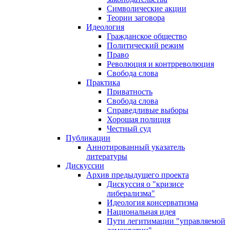
Символические акции
Теории заговора
Идеология
Гражданское общество
Политический режим
Право
Революция и контрреволюция
Свобода слова
Практика
Приватность
Свобода слова
Справедливые выборы
Хорошая полиция
Честный суд
Публикации
Аннотированный указатель
литературы
Дискуссии
Архив предыдущего проекта
Дискуссия о "кризисе
либерализма"
Идеология консерватизма
Национальная идея
Пути легитимации "управляемой