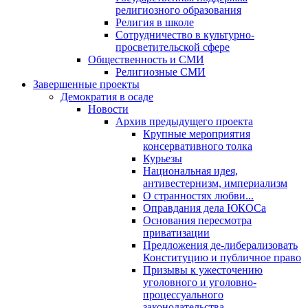
религиозного образования
Религия в школе
Сотрудничество в культурно-
просветительской сфере
Общественность и СМИ
Религиозные СМИ
Завершенные проекты
Демократия в осаде
Новости
Архив предыдущего проекта
Крупные мероприятия
консервативного толка
Курьезы
Национальная идея,
антивестернизм, империализм
О странностях любви...
Оправдания дела ЮКОСа
Основания пересмотра
приватизации
Предложения де-либерализовать
Конституцию и публичное право
Призывы к ужесточению
уголовного и уголовно-
процессуального
законодательства