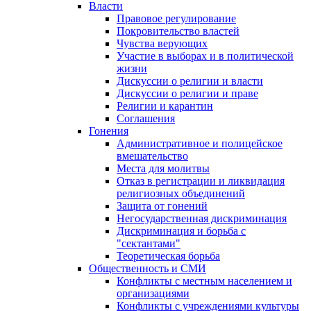
Власти
Правовое регулирование
Покровительство властей
Чувства верующих
Участие в выборах и в политической
жизни
Дискуссии о религии и власти
Дискуссии о религии и праве
Религии и карантин
Соглашения
Гонения
Административное и полицейское
вмешательство
Места для молитвы
Отказ в регистрации и ликвидация
религиозных объединений
Защита от гонений
Негосударственная дискриминация
Дискриминация и борьба с
"сектантами"
Теоретическая борьба
Общественность и СМИ
Конфликты с местным населением и
организациями
Конфликты с учреждениями культуры