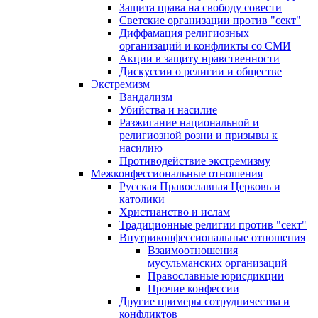
Защита права на свободу совести
Светские организации против "сект"
Диффамация религиозных
организаций и конфликты со СМИ
Акции в защиту нравственности
Дискуссии о религии и обществе
Экстремизм
Вандализм
Убийства и насилие
Разжигание национальной и
религиозной розни и призывы к
насилию
Противодействие экстремизму
Межконфессиональные отношения
Русская Православная Церковь и
католики
Христианство и ислам
Традиционные религии против "сект"
Внутриконфессиональные отношения
Взаимоотношения
мусульманских организаций
Православные юрисдикции
Прочие конфессии
Другие примеры сотрудничества и
конфликтов