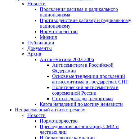
Новости
Проявления расизма и радикального
национализма
Противодействие расизму и радикальному
национализму
Нормотворчество
Мнения
Публикации
Документы
Архив
Антисемитизм 2003-2006
Антисемитизм в Российской
Федерации
Основные тенденции проявлений
антисемитизма в государствах СНГ
Политический антисемитизм в
современной России
Статьи, доклады, репортажи
Карта нападений по мотиву ненависти
Неправомерный антиэкстремизм
Новости
Нормотворчество
Преследования организаций, СМИ и
частных лиц
Избирательные кампании