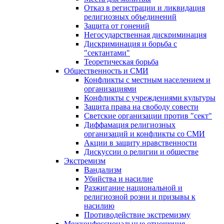
Отказ в регистрации и ликвидация
религиозных объединений
Защита от гонений
Негосударственная дискриминация
Дискриминация и борьба с
"сектантами"
Теоретическая борьба
Общественность и СМИ
Конфликты с местным населением и
организациями
Конфликты с учреждениями культуры
Защита права на свободу совести
Светские организации против "сект"
Диффамация религиозных
организаций и конфликты со СМИ
Акции в защиту нравственности
Дискуссии о религии и обществе
Экстремизм
Вандализм
Убийства и насилие
Разжигание национальной и
религиозной розни и призывы к
насилию
Противодействие экстремизму
Межконфессиональные отношения