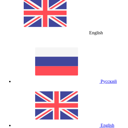
English
Русский
English