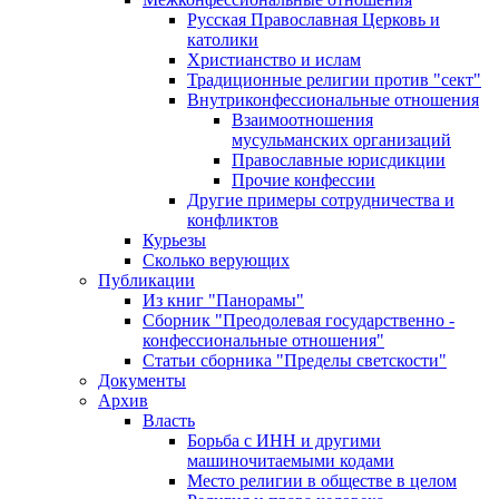
Русская Православная Церковь и
католики
Христианство и ислам
Традиционные религии против "сект"
Внутриконфессиональные отношения
Взаимоотношения
мусульманских организаций
Православные юрисдикции
Прочие конфессии
Другие примеры сотрудничества и
конфликтов
Курьезы
Сколько верующих
Публикации
Из книг "Панорамы"
Сборник "Преодолевая государственно -
конфессиональные отношения"
Статьи сборника "Пределы светскости"
Документы
Архив
Власть
Борьба с ИНН и другими
машиночитаемыми кодами
Место религии в обществе в целом