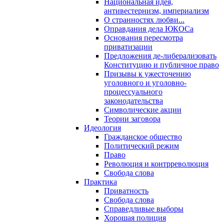
Национальная идея,
антивестернизм, империализм
О странностях любви...
Оправдания дела ЮКОСа
Основания пересмотра
приватизации
Предложения де-либерализовать
Конституцию и публичное право
Призывы к ужесточению
уголовного и уголовно-
процессуального
законодательства
Символические акции
Теории заговора
Идеология
Гражданское общество
Политический режим
Право
Революция и контрреволюция
Свобода слова
Практика
Приватность
Свобода слова
Справедливые выборы
Хорошая полиция