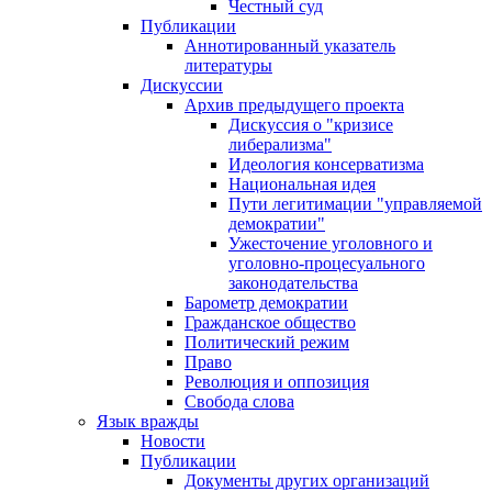
Честный суд
Публикации
Аннотированный указатель
литературы
Дискуссии
Архив предыдущего проекта
Дискуссия о "кризисе
либерализма"
Идеология консерватизма
Национальная идея
Пути легитимации "управляемой
демократии"
Ужесточение уголовного и
уголовно-процесуального
законодательства
Барометр демократии
Гражданское общество
Политический режим
Право
Революция и оппозиция
Свобода слова
Язык вражды
Новости
Публикации
Документы других организаций