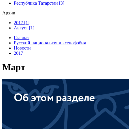
Республика Татарстан [3]
Архив
2017 [1]
Август [1]
Главная
Русский национализм и ксенофобия
Новости
2017
Март