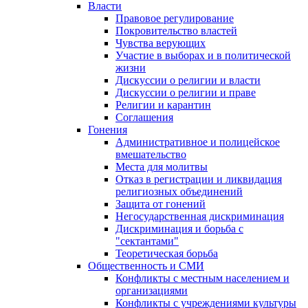
Власти
Правовое регулирование
Покровительство властей
Чувства верующих
Участие в выборах и в политической
жизни
Дискуссии о религии и власти
Дискуссии о религии и праве
Религии и карантин
Соглашения
Гонения
Административное и полицейское
вмешательство
Места для молитвы
Отказ в регистрации и ликвидация
религиозных объединений
Защита от гонений
Негосударственная дискриминация
Дискриминация и борьба с
"сектантами"
Теоретическая борьба
Общественность и СМИ
Конфликты с местным населением и
организациями
Конфликты с учреждениями культуры