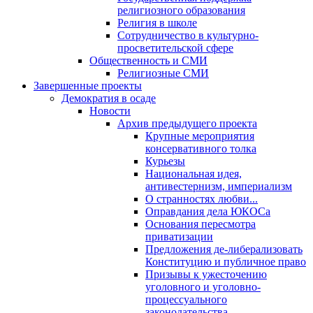
религиозного образования
Религия в школе
Сотрудничество в культурно-
просветительской сфере
Общественность и СМИ
Религиозные СМИ
Завершенные проекты
Демократия в осаде
Новости
Архив предыдущего проекта
Крупные мероприятия
консервативного толка
Курьезы
Национальная идея,
антивестернизм, империализм
О странностях любви...
Оправдания дела ЮКОСа
Основания пересмотра
приватизации
Предложения де-либерализовать
Конституцию и публичное право
Призывы к ужесточению
уголовного и уголовно-
процессуального
законодательства