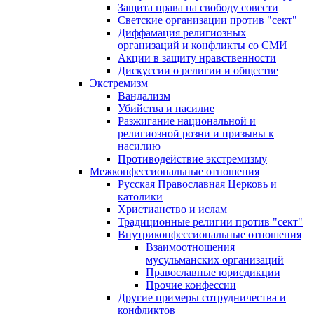
Защита права на свободу совести
Светские организации против "сект"
Диффамация религиозных
организаций и конфликты со СМИ
Акции в защиту нравственности
Дискуссии о религии и обществе
Экстремизм
Вандализм
Убийства и насилие
Разжигание национальной и
религиозной розни и призывы к
насилию
Противодействие экстремизму
Межконфессиональные отношения
Русская Православная Церковь и
католики
Христианство и ислам
Традиционные религии против "сект"
Внутриконфессиональные отношения
Взаимоотношения
мусульманских организаций
Православные юрисдикции
Прочие конфессии
Другие примеры сотрудничества и
конфликтов