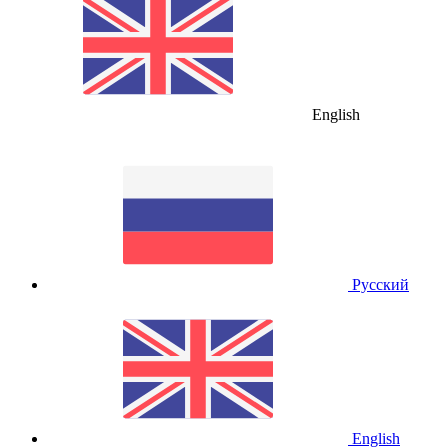
English
Русский
English