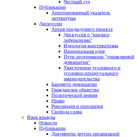
Честный суд
Публикации
Аннотированный указатель
литературы
Дискуссии
Архив предыдущего проекта
Дискуссия о "кризисе
либерализма"
Идеология консерватизма
Национальная идея
Пути легитимации "управляемой
демократии"
Ужесточение уголовного и
уголовно-процесуального
законодательства
Барометр демократии
Гражданское общество
Политический режим
Право
Революция и оппозиция
Свобода слова
Язык вражды
Новости
Публикации
Документы других организаций