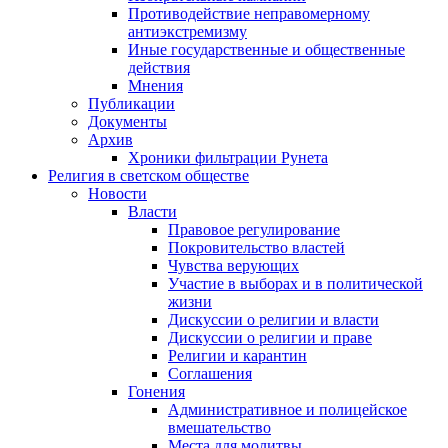
Противодействие неправомерному
антиэкстремизму
Иные государственные и общественные
действия
Мнения
Публикации
Документы
Архив
Хроники фильтрации Рунета
Религия в светском обществе
Новости
Власти
Правовое регулирование
Покровительство властей
Чувства верующих
Участие в выборах и в политической
жизни
Дискуссии о религии и власти
Дискуссии о религии и праве
Религии и карантин
Соглашения
Гонения
Административное и полицейское
вмешательство
Места для молитвы