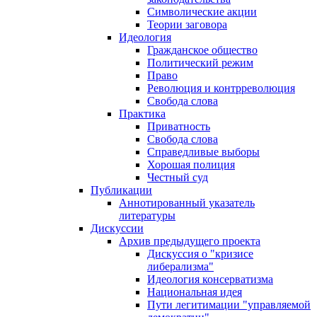
Символические акции
Теории заговора
Идеология
Гражданское общество
Политический режим
Право
Революция и контрреволюция
Свобода слова
Практика
Приватность
Свобода слова
Справедливые выборы
Хорошая полиция
Честный суд
Публикации
Аннотированный указатель
литературы
Дискуссии
Архив предыдущего проекта
Дискуссия о "кризисе
либерализма"
Идеология консерватизма
Национальная идея
Пути легитимации "управляемой