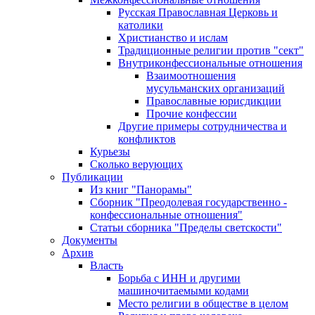
Русская Православная Церковь и
католики
Христианство и ислам
Традиционные религии против "сект"
Внутриконфессиональные отношения
Взаимоотношения
мусульманских организаций
Православные юрисдикции
Прочие конфессии
Другие примеры сотрудничества и
конфликтов
Курьезы
Сколько верующих
Публикации
Из книг "Панорамы"
Сборник "Преодолевая государственно -
конфессиональные отношения"
Статьи сборника "Пределы светскости"
Документы
Архив
Власть
Борьба с ИНН и другими
машиночитаемыми кодами
Место религии в обществе в целом