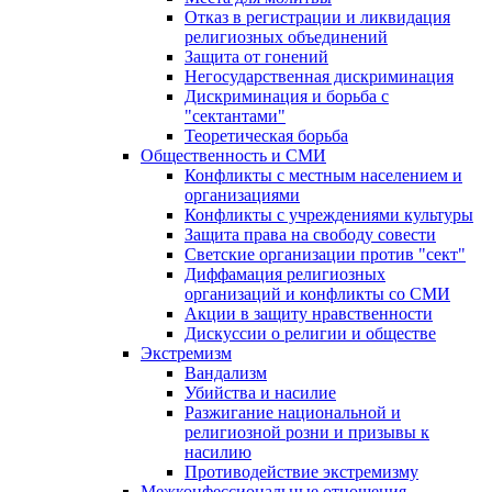
Отказ в регистрации и ликвидация
религиозных объединений
Защита от гонений
Негосударственная дискриминация
Дискриминация и борьба с
"сектантами"
Теоретическая борьба
Общественность и СМИ
Конфликты с местным населением и
организациями
Конфликты с учреждениями культуры
Защита права на свободу совести
Светские организации против "сект"
Диффамация религиозных
организаций и конфликты со СМИ
Акции в защиту нравственности
Дискуссии о религии и обществе
Экстремизм
Вандализм
Убийства и насилие
Разжигание национальной и
религиозной розни и призывы к
насилию
Противодействие экстремизму
Межконфессиональные отношения