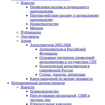
Новости
Проявления расизма и радикального
национализма
Противодействие расизму и радикальному
национализму
Нормотворчество
Мнения
Публикации
Документы
Архив
Антисемитизм 2003-2006
Антисемитизм в Российской
Федерации
Основные тенденции проявлений
антисемитизма в государствах СНГ
Политический антисемитизм в
современной России
Статьи, доклады, репортажи
Карта нападений по мотиву ненависти
Неправомерный антиэкстремизм
Новости
Нормотворчество
Преследования организаций, СМИ и
частных лиц
Избирательные кампании