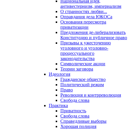
Национальная идея,
антивестернизм, империализм
О странностях любви...
Оправдания дела ЮКОСа
Основания пересмотра
приватизации
Предложения де-либерализовать
Конституцию и публичное право
Призывы к ужесточению
уголовного и уголовно-
процессуального
законодательства
Символические акции
Теории заговора
Идеология
Гражданское общество
Политический режим
Право
Революция и контрреволюция
Свобода слова
Практика
Приватность
Свобода слова
Справедливые выборы
Хорошая полиция