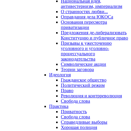
Национальная идея,
антивестернизм, империализм
О странностях любви...
Оправдания дела ЮКОСа
Основания пересмотра
приватизации
Предложения де-либерализовать
Конституцию и публичное право
Призывы к ужесточению
уголовного и уголовно-
процессуального
законодательства
Символические акции
Теории заговора
Идеология
Гражданское общество
Политический режим
Право
Революция и контрреволюция
Свобода слова
Практика
Приватность
Свобода слова
Справедливые выборы
Хорошая полиция