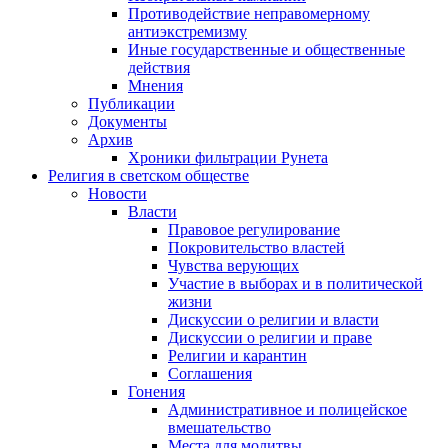
Противодействие неправомерному
антиэкстремизму
Иные государственные и общественные
действия
Мнения
Публикации
Документы
Архив
Хроники фильтрации Рунета
Религия в светском обществе
Новости
Власти
Правовое регулирование
Покровительство властей
Чувства верующих
Участие в выборах и в политической
жизни
Дискуссии о религии и власти
Дискуссии о религии и праве
Религии и карантин
Соглашения
Гонения
Административное и полицейское
вмешательство
Места для молитвы