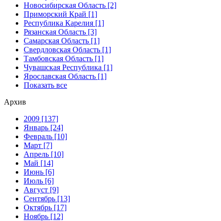
Новосибирская Область [2]
Приморский Край [1]
Республика Карелия [1]
Рязанская Область [3]
Самарская Область [1]
Свердловская Область [1]
Тамбовская Область [1]
Чувашская Республика [1]
Ярославская Область [1]
Показать все
Архив
2009 [137]
Январь [24]
Февраль [10]
Март [7]
Апрель [10]
Май [14]
Июнь [6]
Июль [6]
Август [9]
Сентябрь [13]
Октябрь [17]
Ноябрь [12]