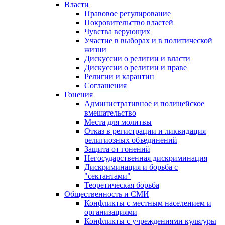
Власти
Правовое регулирование
Покровительство властей
Чувства верующих
Участие в выборах и в политической
жизни
Дискуссии о религии и власти
Дискуссии о религии и праве
Религии и карантин
Соглашения
Гонения
Административное и полицейское
вмешательство
Места для молитвы
Отказ в регистрации и ликвидация
религиозных объединений
Защита от гонений
Негосударственная дискриминация
Дискриминация и борьба с
"сектантами"
Теоретическая борьба
Общественность и СМИ
Конфликты с местным населением и
организациями
Конфликты с учреждениями культуры