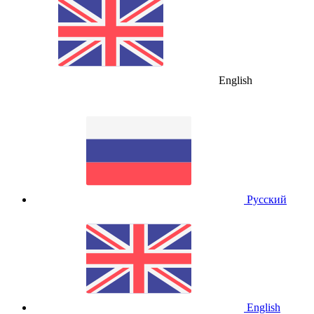
English
Русский
English