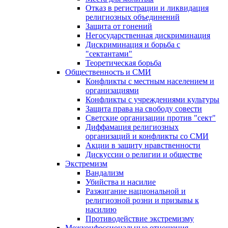
Отказ в регистрации и ликвидация
религиозных объединений
Защита от гонений
Негосударственная дискриминация
Дискриминация и борьба с
"сектантами"
Теоретическая борьба
Общественность и СМИ
Конфликты с местным населением и
организациями
Конфликты с учреждениями культуры
Защита права на свободу совести
Светские организации против "сект"
Диффамация религиозных
организаций и конфликты со СМИ
Акции в защиту нравственности
Дискуссии о религии и обществе
Экстремизм
Вандализм
Убийства и насилие
Разжигание национальной и
религиозной розни и призывы к
насилию
Противодействие экстремизму
Межконфессиональные отношения