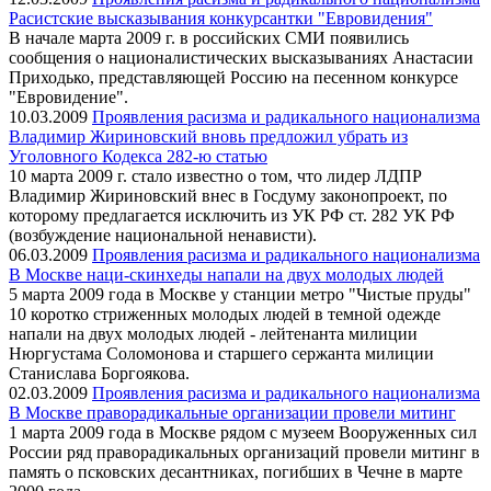
Расистские высказывания конкурсантки "Евровидения"
В начале марта 2009 г. в российских СМИ появились
сообщения о националистических высказываниях Анастасии
Приходько, представляющей Россию на песенном конкурсе
"Евровидение".
10.03.2009
Проявления расизма и радикального национализма
Владимир Жириновский вновь предложил убрать из
Уголовного Кодекса 282-ю статью
10 марта 2009 г. стало известно о том, что лидер ЛДПР
Владимир Жириновский внес в Госдуму законопроект, по
которому предлагается исключить из УК РФ ст. 282 УК РФ
(возбуждение национальной ненависти).
06.03.2009
Проявления расизма и радикального национализма
В Москве наци-скинхеды напали на двух молодых людей
5 марта 2009 года в Москве у станции метро "Чистые пруды"
10 коротко стриженных молодых людей в темной одежде
напали на двух молодых людей - лейтенанта милиции
Нюргустама Соломонова и старшего сержанта милиции
Станислава Боргоякова.
02.03.2009
Проявления расизма и радикального национализма
В Москве праворадикальные организации провели митинг
1 марта 2009 года в Москве рядом с музеем Вооруженных сил
России ряд праворадикальных организаций провели митинг в
память о псковских десантниках, погибших в Чечне в марте