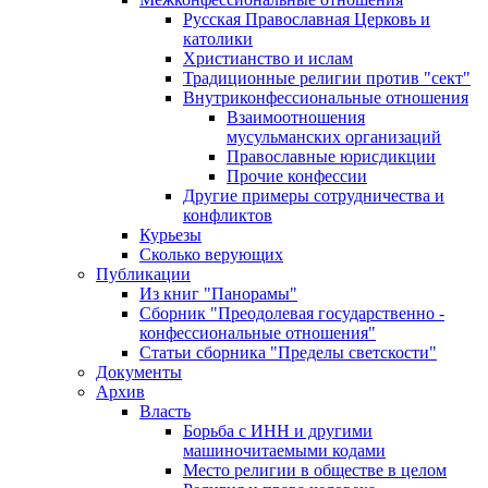
Русская Православная Церковь и
католики
Христианство и ислам
Традиционные религии против "сект"
Внутриконфессиональные отношения
Взаимоотношения
мусульманских организаций
Православные юрисдикции
Прочие конфессии
Другие примеры сотрудничества и
конфликтов
Курьезы
Сколько верующих
Публикации
Из книг "Панорамы"
Сборник "Преодолевая государственно -
конфессиональные отношения"
Статьи сборника "Пределы светскости"
Документы
Архив
Власть
Борьба с ИНН и другими
машиночитаемыми кодами
Место религии в обществе в целом