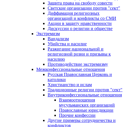
Защита права на свободу совести
Светские организации против "сект"
Диффамация религиозных
организаций и конфликты со СМИ
Акции в защиту нравственности
Дискуссии о религии и обществе
Экстремизм
Вандализм
Убийства и насилие
Разжигание национальной и
религиозной розни и призывы к
насилию
Противодействие экстремизму
Межконфессиональные отношения
Русская Православная Церковь и
католики
Христианство и ислам
Традиционные религии против "сект"
Внутриконфессиональные отношения
Взаимоотношения
мусульманских организаций
Православные юрисдикции
Прочие конфессии
Другие примеры сотрудничества и
конфликтов