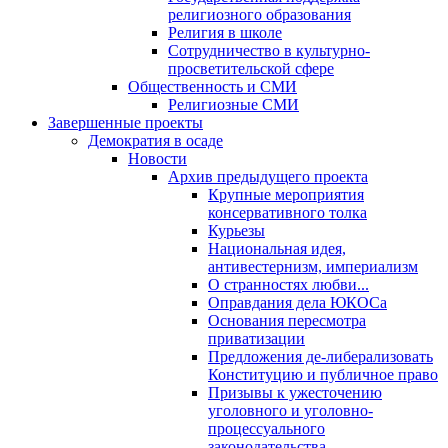
религиозного образования
Религия в школе
Сотрудничество в культурно-
просветительской сфере
Общественность и СМИ
Религиозные СМИ
Завершенные проекты
Демократия в осаде
Новости
Архив предыдущего проекта
Крупные мероприятия
консервативного толка
Курьезы
Национальная идея,
антивестернизм, империализм
О странностях любви...
Оправдания дела ЮКОСа
Основания пересмотра
приватизации
Предложения де-либерализовать
Конституцию и публичное право
Призывы к ужесточению
уголовного и уголовно-
процессуального
законодательства