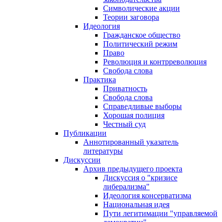
Символические акции
Теории заговора
Идеология
Гражданское общество
Политический режим
Право
Революция и контрреволюция
Свобода слова
Практика
Приватность
Свобода слова
Справедливые выборы
Хорошая полиция
Честный суд
Публикации
Аннотированный указатель
литературы
Дискуссии
Архив предыдущего проекта
Дискуссия о "кризисе
либерализма"
Идеология консерватизма
Национальная идея
Пути легитимации "управляемой