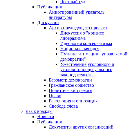
Честный суд
Публикации
Аннотированный указатель
литературы
Дискуссии
Архив предыдущего проекта
Дискуссия о "кризисе
либерализма"
Идеология консерватизма
Национальная идея
Пути легитимации "управляемой
демократии"
Ужесточение уголовного и
уголовно-процесуального
законодательства
Барометр демократии
Гражданское общество
Политический режим
Право
Революция и оппозиция
Свобода слова
Язык вражды
Новости
Публикации
Документы других организаций