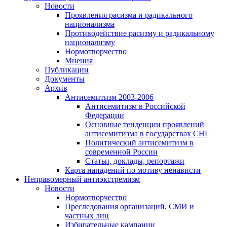
Новости
Проявления расизма и радикального
национализма
Противодействие расизму и радикальному
национализму
Нормотворчество
Мнения
Публикации
Документы
Архив
Антисемитизм 2003-2006
Антисемитизм в Российской
Федерации
Основные тенденции проявлений
антисемитизма в государствах СНГ
Политический антисемитизм в
современной России
Статьи, доклады, репортажи
Карта нападений по мотиву ненависти
Неправомерный антиэкстремизм
Новости
Нормотворчество
Преследования организаций, СМИ и
частных лиц
Избирательные кампании