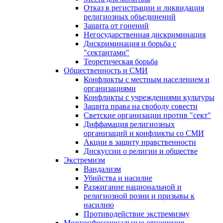
Отказ в регистрации и ликвидация
религиозных объединений
Защита от гонений
Негосударственная дискриминация
Дискриминация и борьба с
"сектантами"
Теоретическая борьба
Общественность и СМИ
Конфликты с местным населением и
организациями
Конфликты с учреждениями культуры
Защита права на свободу совести
Светские организации против "сект"
Диффамация религиозных
организаций и конфликты со СМИ
Акции в защиту нравственности
Дискуссии о религии и обществе
Экстремизм
Вандализм
Убийства и насилие
Разжигание национальной и
религиозной розни и призывы к
насилию
Противодействие экстремизму
Межконфессиональные отношения