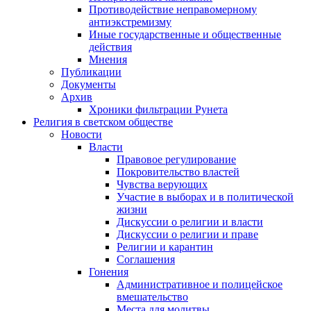
Противодействие неправомерному
антиэкстремизму
Иные государственные и общественные
действия
Мнения
Публикации
Документы
Архив
Хроники фильтрации Рунета
Религия в светском обществе
Новости
Власти
Правовое регулирование
Покровительство властей
Чувства верующих
Участие в выборах и в политической
жизни
Дискуссии о религии и власти
Дискуссии о религии и праве
Религии и карантин
Соглашения
Гонения
Административное и полицейское
вмешательство
Места для молитвы