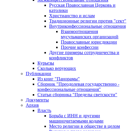
Русская Православная Церковь и
католики
Христианство и ислам
Традиционные религии против "сект"
Внутриконфессиональные отношения
Взаимоотношения
мусульманских организаций
Православные юрисдикции
Прочие конфессии
Другие примеры сотрудничества и
конфликтов
Курьезы
Сколько верующих
Публикации
Из книг "Панорамы"
Сборник "Преодолевая государственно -
конфессиональные отношения"
Статьи сборника "Пределы светскости"
Документы
Архив
Власть
Борьба с ИНН и другими
машиночитаемыми кодами
Место религии в обществе в целом