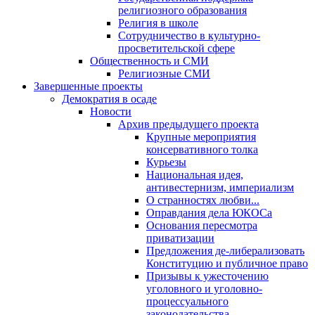
религиозного образования
Религия в школе
Сотрудничество в культурно-
просветительской сфере
Общественность и СМИ
Религиозные СМИ
Завершенные проекты
Демократия в осаде
Новости
Архив предыдущего проекта
Крупные мероприятия
консервативного толка
Курьезы
Национальная идея,
антивестернизм, империализм
О странностях любви...
Оправдания дела ЮКОСа
Основания пересмотра
приватизации
Предложения де-либерализовать
Конституцию и публичное право
Призывы к ужесточению
уголовного и уголовно-
процессуального
законодательства