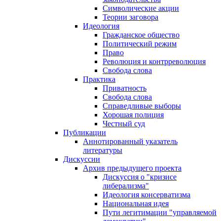
Символические акции
Теории заговора
Идеология
Гражданское общество
Политический режим
Право
Революция и контрреволюция
Свобода слова
Практика
Приватность
Свобода слова
Справедливые выборы
Хорошая полиция
Честный суд
Публикации
Аннотированный указатель
литературы
Дискуссии
Архив предыдущего проекта
Дискуссия о "кризисе
либерализма"
Идеология консерватизма
Национальная идея
Пути легитимации "управляемой