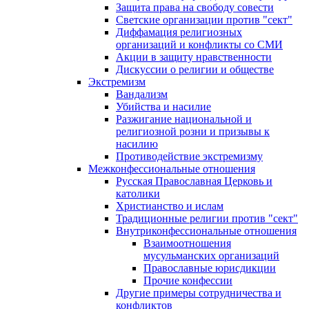
Защита права на свободу совести
Светские организации против "сект"
Диффамация религиозных
организаций и конфликты со СМИ
Акции в защиту нравственности
Дискуссии о религии и обществе
Экстремизм
Вандализм
Убийства и насилие
Разжигание национальной и
религиозной розни и призывы к
насилию
Противодействие экстремизму
Межконфессиональные отношения
Русская Православная Церковь и
католики
Христианство и ислам
Традиционные религии против "сект"
Внутриконфессиональные отношения
Взаимоотношения
мусульманских организаций
Православные юрисдикции
Прочие конфессии
Другие примеры сотрудничества и
конфликтов