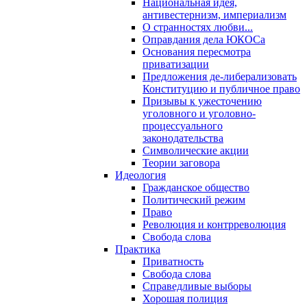
Национальная идея,
антивестернизм, империализм
О странностях любви...
Оправдания дела ЮКОСа
Основания пересмотра
приватизации
Предложения де-либерализовать
Конституцию и публичное право
Призывы к ужесточению
уголовного и уголовно-
процессуального
законодательства
Символические акции
Теории заговора
Идеология
Гражданское общество
Политический режим
Право
Революция и контрреволюция
Свобода слова
Практика
Приватность
Свобода слова
Справедливые выборы
Хорошая полиция