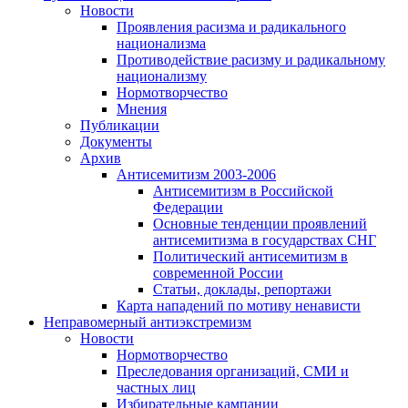
Новости
Проявления расизма и радикального
национализма
Противодействие расизму и радикальному
национализму
Нормотворчество
Мнения
Публикации
Документы
Архив
Антисемитизм 2003-2006
Антисемитизм в Российской
Федерации
Основные тенденции проявлений
антисемитизма в государствах СНГ
Политический антисемитизм в
современной России
Статьи, доклады, репортажи
Карта нападений по мотиву ненависти
Неправомерный антиэкстремизм
Новости
Нормотворчество
Преследования организаций, СМИ и
частных лиц
Избирательные кампании