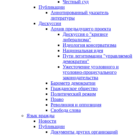
Честный суд
Публикации
Аннотированный указатель
литературы
Дискуссии
Архив предыдущего проекта
Дискуссия о "кризисе
либерализма"
Идеология консерватизма
Национальная идея
Пути легитимации "управляемой
демократии"
Ужесточение уголовного и
уголовно-процесуального
законодательства
Барометр демократии
Гражданское общество
Политический режим
Право
Революция и оппозиция
Свобода слова
Язык вражды
Новости
Публикации
Документы других организаций