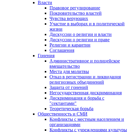
Власти
Правовое регулирование
Покровительство властей
Чувства верующих
Участие в выборах и в политической
жизни
Дискуссии о религии и власти
Дискуссии о религии и праве
Религии и карантин
Соглашения
Гонения
Административное и полицейское
вмешательство
Места для молитвы
Отказ в регистрации и ликвидация
религиозных объединений
Защита от гонений
Негосударственная дискриминация
Дискриминация и борьба с
"сектантами"
Теоретическая борьба
Общественность и СМИ
Конфликты с местным населением и
организациями
Конфликты с учреждениями культуры