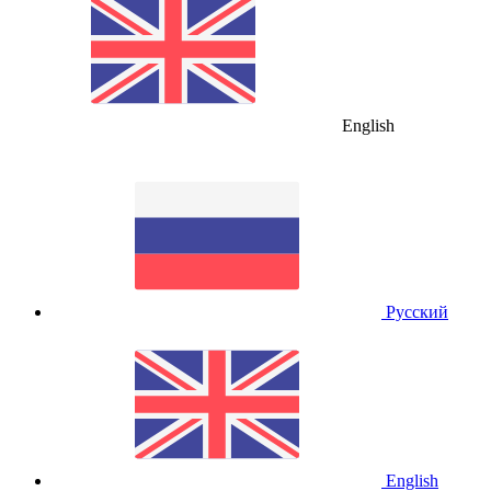
English
Русский
English