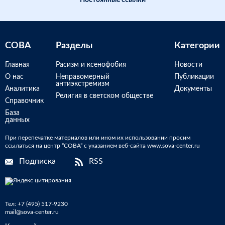
Постоянные ссылки
СОВА
Разделы
Категории
Главная
Расизм и ксенофобия
Новости
О нас
Неправомерный
Публикации
антиэкстремизм
Аналитика
Документы
Религия в светском обществе
Справочник
База
данных
При перепечатке материалов или ином их использовании просим
ссылаться на центр “СОВА” с указанием веб-сайта www.sova-center.ru
Подписка
RSS
Тел:
+7 (495) 517-9230
mail@sova-center.ru