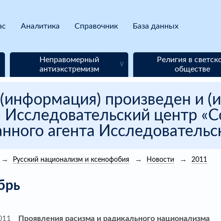
ас
Аналитика
Справочник
База данных
Неправомерный
Религия в светск
антиэкстремизм
обществе
(информация) произведен и (и
 Исследовательский центр «Со
нного агента Исследовательск
Русский национализм и ксенофобия
Новости
2011
брь
011
Проявления расизма и радикального национализма