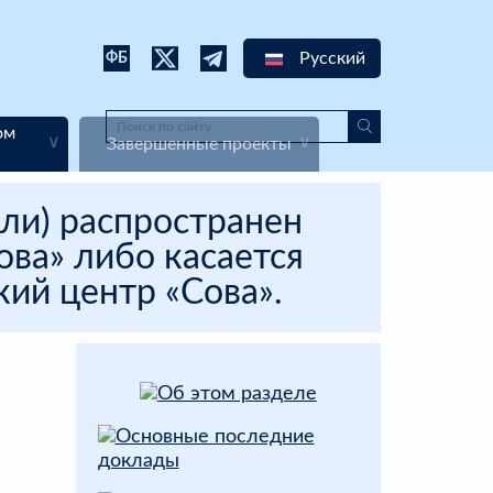
Русский
ФБ
ом
Завершенные проекты
ли) распространен
ва» либо касается
ий центр «Сова».