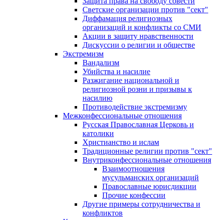
Защита права на свободу совести
Светские организации против "сект"
Диффамация религиозных
организаций и конфликты со СМИ
Акции в защиту нравственности
Дискуссии о религии и обществе
Экстремизм
Вандализм
Убийства и насилие
Разжигание национальной и
религиозной розни и призывы к
насилию
Противодействие экстремизму
Межконфессиональные отношения
Русская Православная Церковь и
католики
Христианство и ислам
Традиционные религии против "сект"
Внутриконфессиональные отношения
Взаимоотношения
мусульманских организаций
Православные юрисдикции
Прочие конфессии
Другие примеры сотрудничества и
конфликтов