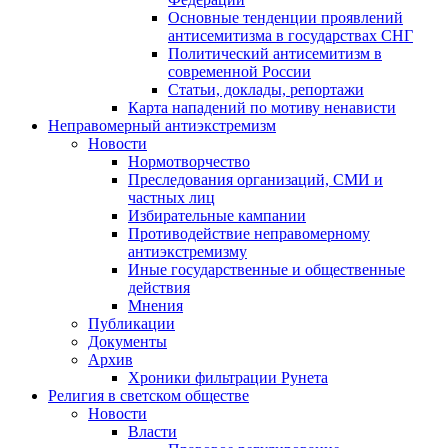
Основные тенденции проявлений
антисемитизма в государствах СНГ
Политический антисемитизм в
современной России
Статьи, доклады, репортажи
Карта нападений по мотиву ненависти
Неправомерный антиэкстремизм
Новости
Нормотворчество
Преследования организаций, СМИ и
частных лиц
Избирательные кампании
Противодействие неправомерному
антиэкстремизму
Иные государственные и общественные
действия
Мнения
Публикации
Документы
Архив
Хроники фильтрации Рунета
Религия в светском обществе
Новости
Власти