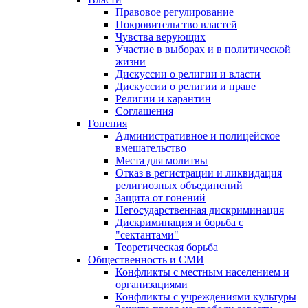
Правовое регулирование
Покровительство властей
Чувства верующих
Участие в выборах и в политической
жизни
Дискуссии о религии и власти
Дискуссии о религии и праве
Религии и карантин
Соглашения
Гонения
Административное и полицейское
вмешательство
Места для молитвы
Отказ в регистрации и ликвидация
религиозных объединений
Защита от гонений
Негосударственная дискриминация
Дискриминация и борьба с
"сектантами"
Теоретическая борьба
Общественность и СМИ
Конфликты с местным населением и
организациями
Конфликты с учреждениями культуры