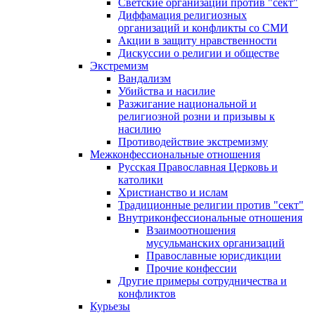
Светские организации против "сект"
Диффамация религиозных
организаций и конфликты со СМИ
Акции в защиту нравственности
Дискуссии о религии и обществе
Экстремизм
Вандализм
Убийства и насилие
Разжигание национальной и
религиозной розни и призывы к
насилию
Противодействие экстремизму
Межконфессиональные отношения
Русская Православная Церковь и
католики
Христианство и ислам
Традиционные религии против "сект"
Внутриконфессиональные отношения
Взаимоотношения
мусульманских организаций
Православные юрисдикции
Прочие конфессии
Другие примеры сотрудничества и
конфликтов
Курьезы