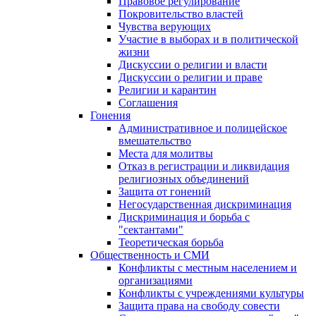
Правовое регулирование
Покровительство властей
Чувства верующих
Участие в выборах и в политической
жизни
Дискуссии о религии и власти
Дискуссии о религии и праве
Религии и карантин
Соглашения
Гонения
Административное и полицейское
вмешательство
Места для молитвы
Отказ в регистрации и ликвидация
религиозных объединений
Защита от гонений
Негосударственная дискриминация
Дискриминация и борьба с
"сектантами"
Теоретическая борьба
Общественность и СМИ
Конфликты с местным населением и
организациями
Конфликты с учреждениями культуры
Защита права на свободу совести