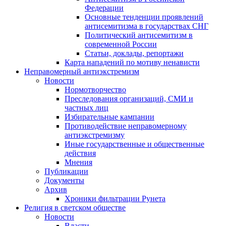
Федерации
Основные тенденции проявлений
антисемитизма в государствах СНГ
Политический антисемитизм в
современной России
Статьи, доклады, репортажи
Карта нападений по мотиву ненависти
Неправомерный антиэкстремизм
Новости
Нормотворчество
Преследования организаций, СМИ и
частных лиц
Избирательные кампании
Противодействие неправомерному
антиэкстремизму
Иные государственные и общественные
действия
Мнения
Публикации
Документы
Архив
Хроники фильтрации Рунета
Религия в светском обществе
Новости
Власти