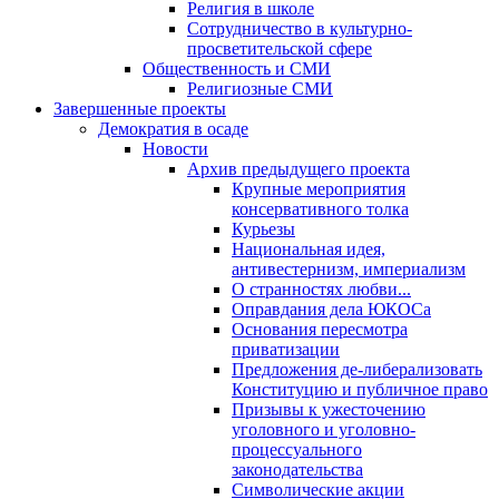
Религия в школе
Сотрудничество в культурно-
просветительской сфере
Общественность и СМИ
Религиозные СМИ
Завершенные проекты
Демократия в осаде
Новости
Архив предыдущего проекта
Крупные мероприятия
консервативного толка
Курьезы
Национальная идея,
антивестернизм, империализм
О странностях любви...
Оправдания дела ЮКОСа
Основания пересмотра
приватизации
Предложения де-либерализовать
Конституцию и публичное право
Призывы к ужесточению
уголовного и уголовно-
процессуального
законодательства
Символические акции