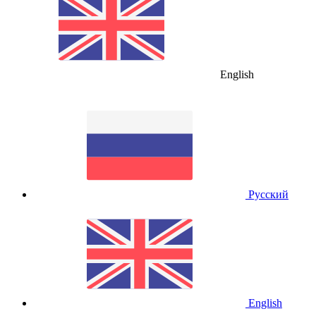
English
Русский
English