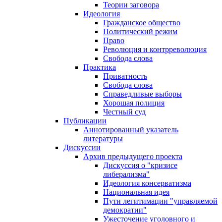
Теории заговора
Идеология
Гражданское общество
Политический режим
Право
Революция и контрреволюция
Свобода слова
Практика
Приватность
Свобода слова
Справедливые выборы
Хорошая полиция
Честный суд
Публикации
Аннотированный указатель
литературы
Дискуссии
Архив предыдущего проекта
Дискуссия о "кризисе
либерализма"
Идеология консерватизма
Национальная идея
Пути легитимации "управляемой
демократии"
Ужесточение уголовного и