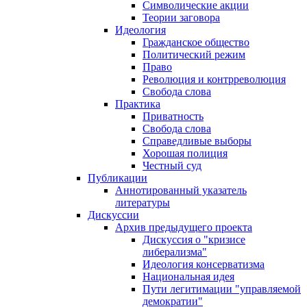
Символические акции
Теории заговора
Идеология
Гражданское общество
Политический режим
Право
Революция и контрреволюция
Свобода слова
Практика
Приватность
Свобода слова
Справедливые выборы
Хорошая полиция
Честный суд
Публикации
Аннотированный указатель
литературы
Дискуссии
Архив предыдущего проекта
Дискуссия о "кризисе
либерализма"
Идеология консерватизма
Национальная идея
Пути легитимации "управляемой
демократии"