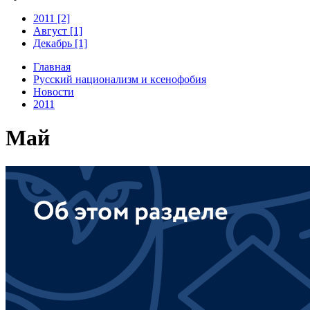
2011 [2]
Август [1]
Декабрь [1]
Главная
Русский национализм и ксенофобия
Новости
2011
Май