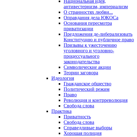
Национальная идея,
антивестернизм, империализм
О странностях любви...
Оправдания дела ЮКОСа
Основания пересмотра
приватизации
Предложения де-либерализовать
Конституцию и публичное право
Призывы к ужесточению
уголовного и уголовно-
процессуального
законодательства
Символические акции
Теории заговора
Идеология
Гражданское общество
Политический режим
Право
Революция и контрреволюция
Свобода слова
Практика
Приватность
Свобода слова
Справедливые выборы
Хорошая полиция