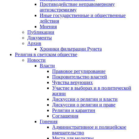
Противодействие неправомерному
антиэкстремизму
Иные государственные и общественные
действия
Мнения
Публикации
Документы
Архив
Хроники фильтрации Рунета
Религия в светском обществе
Новости
Власти
Правовое регулирование
Покровительство властей
Чувства верующих
Участие в выборах и в политической
жизни
Дискуссии о религии и власти
Дискуссии о религии и праве
Религии и карантин
Соглашения
Гонения
Административное и полицейское
вмешательство
Места для молитвы