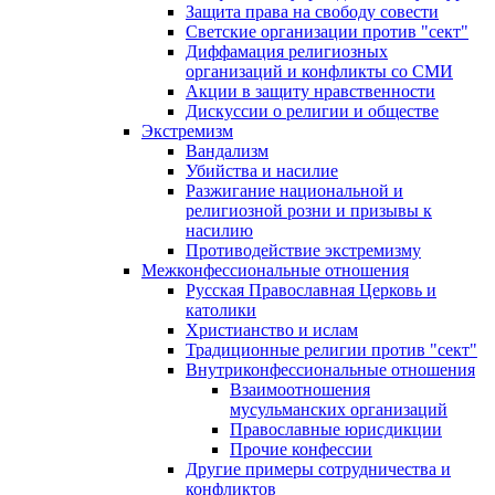
Защита права на свободу совести
Светские организации против "сект"
Диффамация религиозных
организаций и конфликты со СМИ
Акции в защиту нравственности
Дискуссии о религии и обществе
Экстремизм
Вандализм
Убийства и насилие
Разжигание национальной и
религиозной розни и призывы к
насилию
Противодействие экстремизму
Межконфессиональные отношения
Русская Православная Церковь и
католики
Христианство и ислам
Традиционные религии против "сект"
Внутриконфессиональные отношения
Взаимоотношения
мусульманских организаций
Православные юрисдикции
Прочие конфессии
Другие примеры сотрудничества и
конфликтов