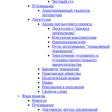
Честный суд
Публикации
Аннотированный указатель
литературы
Дискуссии
Архив предыдущего проекта
Дискуссия о "кризисе
либерализма"
Идеология консерватизма
Национальная идея
Пути легитимации "управляемой
демократии"
Ужесточение уголовного и
уголовно-процесуального
законодательства
Барометр демократии
Гражданское общество
Политический режим
Право
Революция и оппозиция
Свобода слова
Язык вражды
Новости
Публикации
Документы других организаций