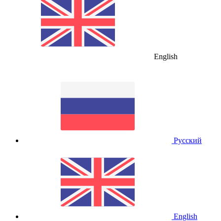
English
Русский
English