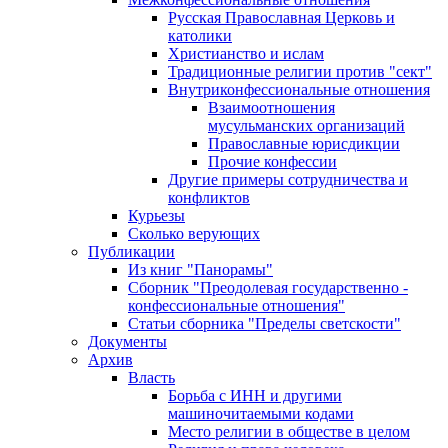
Русская Православная Церковь и
католики
Христианство и ислам
Традиционные религии против "сект"
Внутриконфессиональные отношения
Взаимоотношения
мусульманских организаций
Православные юрисдикции
Прочие конфессии
Другие примеры сотрудничества и
конфликтов
Курьезы
Сколько верующих
Публикации
Из книг "Панорамы"
Сборник "Преодолевая государственно -
конфессиональные отношения"
Статьи сборника "Пределы светскости"
Документы
Архив
Власть
Борьба с ИНН и другими
машиночитаемыми кодами
Место религии в обществе в целом