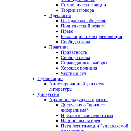
Символические акции
Теории заговора
Идеология
Гражданское общество
Политический режим
Право
Революция и контрреволюция
Свобода слова
Практика
Приватность
Свобода слова
Справедливые выборы
Хорошая полиция
Честный суд
Публикации
Аннотированный указатель
литературы
Дискуссии
Архив предыдущего проекта
Дискуссия о "кризисе
либерализма"
Идеология консерватизма
Национальная идея
Пути легитимации "управляемой