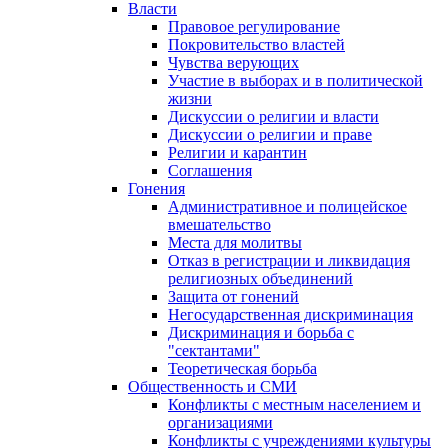
Власти
Правовое регулирование
Покровительство властей
Чувства верующих
Участие в выборах и в политической
жизни
Дискуссии о религии и власти
Дискуссии о религии и праве
Религии и карантин
Соглашения
Гонения
Административное и полицейское
вмешательство
Места для молитвы
Отказ в регистрации и ликвидация
религиозных объединений
Защита от гонений
Негосударственная дискриминация
Дискриминация и борьба с
"сектантами"
Теоретическая борьба
Общественность и СМИ
Конфликты с местным населением и
организациями
Конфликты с учреждениями культуры