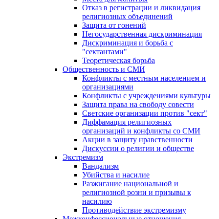
Отказ в регистрации и ликвидация
религиозных объединений
Защита от гонений
Негосударственная дискриминация
Дискриминация и борьба с
"сектантами"
Теоретическая борьба
Общественность и СМИ
Конфликты с местным населением и
организациями
Конфликты с учреждениями культуры
Защита права на свободу совести
Светские организации против "сект"
Диффамация религиозных
организаций и конфликты со СМИ
Акции в защиту нравственности
Дискуссии о религии и обществе
Экстремизм
Вандализм
Убийства и насилие
Разжигание национальной и
религиозной розни и призывы к
насилию
Противодействие экстремизму
Межконфессиональные отношения