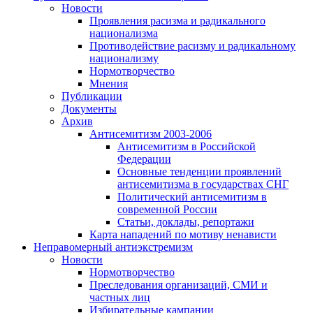
Новости
Проявления расизма и радикального
национализма
Противодействие расизму и радикальному
национализму
Нормотворчество
Мнения
Публикации
Документы
Архив
Антисемитизм 2003-2006
Антисемитизм в Российской
Федерации
Основные тенденции проявлений
антисемитизма в государствах СНГ
Политический антисемитизм в
современной России
Статьи, доклады, репортажи
Карта нападений по мотиву ненависти
Неправомерный антиэкстремизм
Новости
Нормотворчество
Преследования организаций, СМИ и
частных лиц
Избирательные кампании