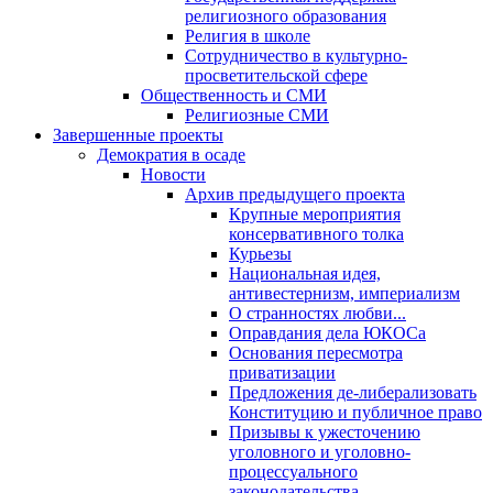
религиозного образования
Религия в школе
Сотрудничество в культурно-
просветительской сфере
Общественность и СМИ
Религиозные СМИ
Завершенные проекты
Демократия в осаде
Новости
Архив предыдущего проекта
Крупные мероприятия
консервативного толка
Курьезы
Национальная идея,
антивестернизм, империализм
О странностях любви...
Оправдания дела ЮКОСа
Основания пересмотра
приватизации
Предложения де-либерализовать
Конституцию и публичное право
Призывы к ужесточению
уголовного и уголовно-
процессуального
законодательства